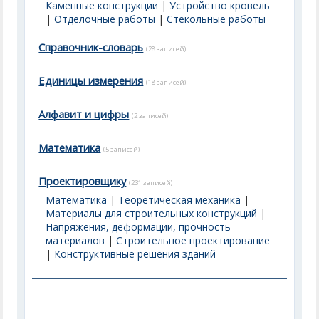
Каменные конструкции
|
Устройство кровель
|
Отделочные работы
|
Стекольные работы
Справочник-словарь
(28 записей)
Единицы измерения
(18 записей)
Алфавит и цифры
(2 записей)
Математика
(5 записей)
Проектировщику
(231 записей)
Математика
|
Теоретическая механика
|
Материалы для строительных конструкций
|
Напряжения, деформации, прочность
материалов
|
Строительное проектирование
|
Конструктивные решения зданий