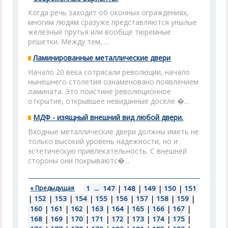
Когда речь заходит об оконных ограждениях,
многим людям сразуже представляются унылые
железные прутья или вообще тюремные
решетки. Между тем, ...
Ламинированные металлические двери
Начало 20 века сотрясали революции, начало
нынешнего столетия ознаменовано появлением
ламината. Это поистине революционное
открытие, открывшее невиданные доселе �...
МДФ - изящный внешний вид любой двери.
Входные металлические двери должны иметь не
только высокий уровень надежности, но и
эстетическую привлекательность. С внешней
стороны они покрываютс�...
« Предыдущая
1
...
147
|
148
|
149
|
150
|
151
|
152
|
153
|
154
|
155
|
156
|
157
|
158
|
159
|
160
|
161
|
162
|
163
|
164
|
165
|
166
|
167
|
168
|
169
|
170
|
171
|
172
|
173
|
174
|
175
|