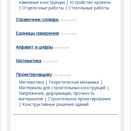
Каменные конструкции
|
Устройство кровель
|
Отделочные работы
|
Стекольные работы
Справочник-словарь
(28 записей)
Единицы измерения
(18 записей)
Алфавит и цифры
(2 записей)
Математика
(5 записей)
Проектировщику
(231 записей)
Математика
|
Теоретическая механика
|
Материалы для строительных конструкций
|
Напряжения, деформации, прочность
материалов
|
Строительное проектирование
|
Конструктивные решения зданий