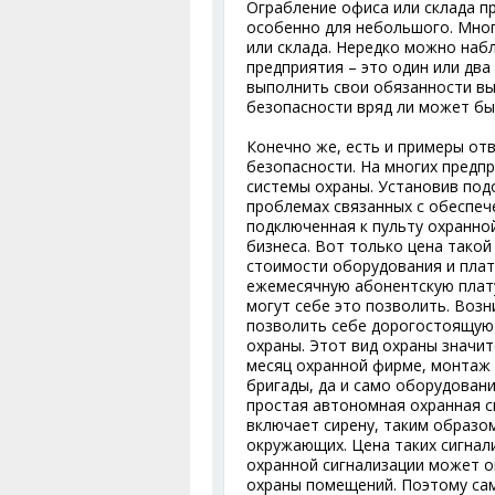
Ограбление офиса или склада пр
особенно для небольшого. Мно
или склада. Нередко можно набл
предприятия – это один или два
выполнить свои обязанности в
безопасности вряд ли может б
Конечно же, есть и примеры от
безопасности. На многих предпр
системы охраны. Установив под
проблемах связанных с обеспеч
подключенная к пульту охранно
бизнеса. Вот только цена тако
стоимости оборудования и плат
ежемесячную абонентскую плату
могут себе это позволить. Возн
позволить себе дорогостоящую 
охраны. Этот вид охраны значи
месяц охранной фирме, монтаж 
бригады, да и само оборудован
простая автономная охранная си
включает сирену, таким образо
окружающих. Цена таких сигнал
охранной сигнализации может о
охраны помещений. Поэтому с