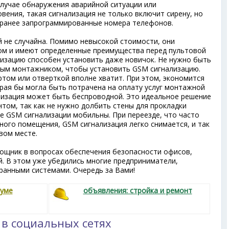
случае обнаружения аварийной ситуации или
ения, такая сигнализация не только включит сирену, но
аранее запрограммированные номера телефонов.
 не случайна. Помимо невысокой стоимости, они
м и имеют определенные преимущества перед пультовой
лизацию способен установить даже новичок. Не нужно быть
ым монтажником, чтобы установить GSM сигнализацию.
том или отверткой вполне хватит. При этом, экономится
орая бы могла быть потрачена на оплату услуг монтажной
лизация может быть беспроводной. Это идеальное решение
том, так как не нужно долбить стены для прокладки
е GSM сигнализации мобильны. При переезде, что часто
ного помещения, GSM сигнализация легко снимается, и так
вом месте.
ощник в вопросах обеспечения безопасности офисов,
й. В этом уже убедились многие предприниматели,
ранными системами. Очередь за Вами!
руме
объявления: стройка и ремонт
 в социальных сетях