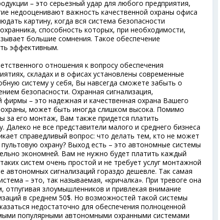
одукции – это серьезный удар для любого предприятия,
гие недооценивают важность качественной охраны офиса
юдать картину, когда вся система безопасности
 охранника, способность которых, при необходимости,
ызывает большие сомнения. Такое обеспечение
ыть эффективным.
ветственного отношения к вопросу обеспечения
иятиях, складах и в офисах установлены современные
обную систему у себя, Вы навсегда сможете забыть о
ением безопасности. Охранная сигнализация,
й фирмы – это надежная и качественная охрана Вашего
й охраны, может быть иногда слишком высока. Помимо
ы за его монтаж, Вам также придется платить
. Далеко не все представители малого и среднего бизнеса
икает справедливый вопрос: что делать тем, кто не может
пультовую охрану? Выход есть – это автономные системы
тельно экономней. Вам не нужно будет платить каждый
таких систем очень простой и не требует услуг монтажной
ие автономных сигнализаций гораздо дешевле. Так самая
стема – это, так называемая, «кричалка». При тревоге она
м, отпугивая злоумышленников и привлекая внимание
изаций в среднем 50$. Но возможностей такой системы
казаться недостаточно для обеспечения полноценной
амыми популярными автономными охранными системами