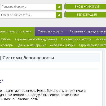
ВХОД НА ФОРУМ
РЕГИСТРАЦИЯ
равочник строителя
Товары и услуги
Реклама, сотрудничест
 работы
Строительное оборудование
Инженерные работы
Инжен
-словарь
Единицы измерения
Алфавит и цифры
Строительная мат
| Системы безопасности
с?
е – занятие не легкое. Нестабильность в политике и
 данном вопросе. Наряду с вышеперечисленными
нь важна безопасность.