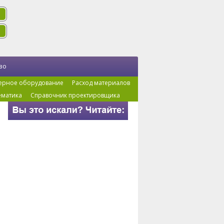
во
ерное оборудование
Расход материалов
ематика
Справочник проектировщика