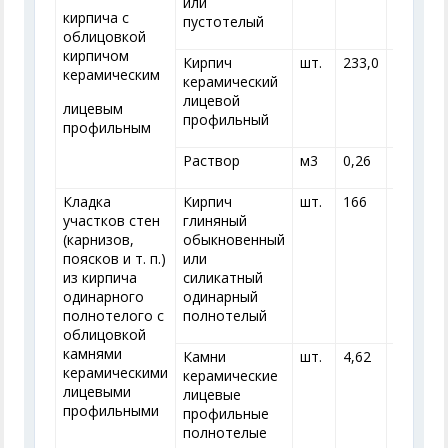
или
кирпича с
пустотелый
облицовкой
кирпичом
Кирпич
шт.
233,0
200
1
керамическим
керамический
лицевой
лицевым
профильный
профильным
Раствор
м
3
0,26
0,26
0
Кладка
Кирпич
шт.
166
191
2
участков стен
глиняный
(карнизов,
обыкновенный
поясков и т. п.)
или
из кирпича
силикатный
одинарного
одинарный
полнотелого с
полнотелый
облицовкой
камнями
Камни
шт.
4,62
4,07
3
керамическими
керамические
лицевыми
лицевые
профильными
профильные
полнотелые