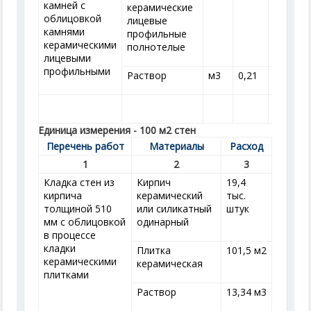
камней с
керамические
облицовкой
лицевые
камнями
профильные
керамическими
полнотелые
лицевыми
профильными
Раствор
м
3
0,21
0,21
0
Единица измерения - 100 м
2
стен
Перечень работ
Материалы
Расход
1
2
3
Кладка стен из
Кирпич
19,4
кирпича
керамический
тыс.
толщиной 510
или силикатный
штук
мм с облицовкой
одинарный
в процессе
кладки
Плитка
101,5 м
2
керамическими
керамическая
плитками
Раствор
13,34 м
3