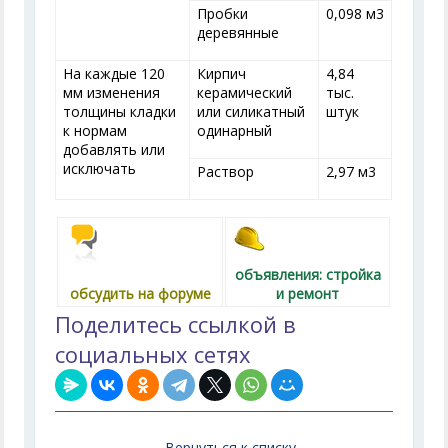
Пробки
0,098 м
3
деревянные
На каждые 120
Кирпич
4,84
мм изменения
керамический
тыс.
толщины кладки
или силикатный
штук
к нормам
одинарный
добавлять или
исключать
Раствор
2,97 м
3
объявления: стройка
обсудить на форуме
и ремонт
Поделитесь ссылкой в
социальных сетях
Вернуться к списку