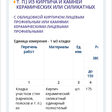
Т. П.) ИЗ КИРПИЧА И КАМНЕЙ
КЕРАМИЧЕСКИХ ИЛИ СИЛИКАТНЫХ
С ОБЛИЦОВКОЙ КИРПИЧОМ ЛИЦЕВЫМ
ПРОФИЛЬНЫМ ИЛИ КАМНЯМИ
КЕРАМИЧЕСКИМИ ЛИЦЕВЫМИ
ПРОФИЛЬНЫМИ
Единица измерения - 1 м
3
кладки
Перечень
Материалы
Ед.
Расход пр
работ
изм.
об
380
до
160-
150
300
1
2
3
4
5
Кладка
Кирпич
шт.
175
208
2
участков стен
керамический
(карнизов,
силикатный
поясков и т. п.)
одинарный
из
полнотелый