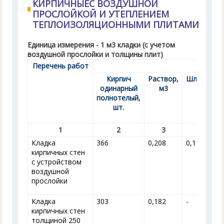
КИРПИЧНЫЕС ВОЗДУШНОЙ
ПРОСЛОЙКОЙ И УТЕПЛЕНИЕМ
ТЕПЛОИЗОЛЯЦИОННЫМИ ПЛИТАМИ
Единица измерения - 1 м
3
кладки (с учетом
воздушной прослойки и толщины плит)
Перечень работ
Расхо
Кирпич
Раствор,
Шлаковата
одинарный
м
3
м
3
полнотелый,
шт.
1
2
3
4
Кладка
366
0,208
0,120
кирпичных стен
с устройством
воздушной
прослойки
Кладка
303
0,182
-
кирпичных стен
толщиной 250