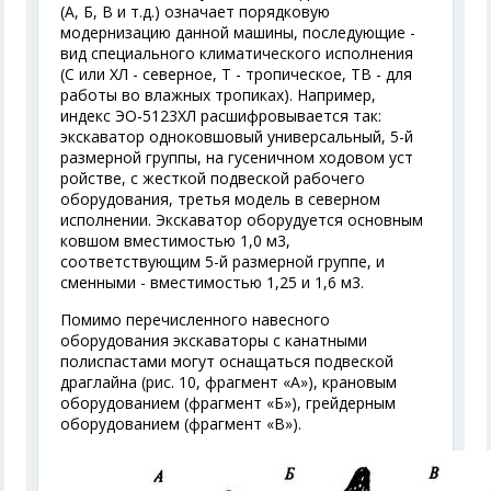
(А, Б, В и т.д.) означает порядковую
модернизацию данной машины, последующие -
вид специального климатического исполнения
(С или ХЛ - северное, Т - тропическое, ТВ - для
работы во влажных тропиках). Например,
индекс ЭО-5123ХЛ расшифровывается так:
экскаватор одноковшовый универсальный, 5-й
размерной группы, на гусеничном ходовом уст
ройстве, с жесткой подвеской рабочего
оборудования, третья модель в северном
исполнении. Экскаватор оборудуется основным
ковшом вместимостью 1,0 м
3
,
соответствующим 5-й размерной группе, и
сменными - вместимостью 1,25 и 1,6 м
3
.
Помимо перечисленного навесного
оборудования экскаваторы с канатными
полиспастами могут оснащаться подвеской
драглайна (рис. 10, фрагмент «А»), крановым
оборудованием (фрагмент «Б»), грейдерным
оборудованием (фрагмент «В»).