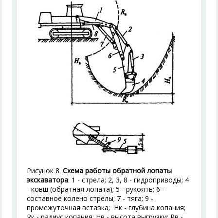
Рисунок 8.
Схема работы обратной лопаты
экскаватора
: 1 - стрела; 2, 3, 8 - гидроприводы; 4
- ковш (обратная лопата); 5 - рукоять; 6 -
составное колено стрелы; 7 - тяга; 9 -
промежуточная вставка; Н
к
- глубина копания;
R
к
- радиус копания; Н
в
- высота выгрузки; R
в
-