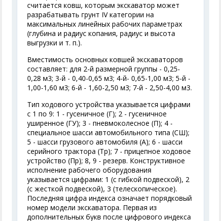
считается ковш, которым экскаватор может
разрабатывать грунт IV категории на
максимальных линейных рабочих параметрах
(глубина и радиус копания, радиус и высота
выгрузки и т. п.).
Вместимость основных ковшей экскаваторов
составляет: для 2-й размерной группы - 0,25-
0,28 м
3
; 3-й - 0,40-0,65 м
3
; 4-й- 0,65-1,00 м
3
; 5-й -
1,00-1,60 м
3
; 6-й - 1,60-2,50 м
3
; 7-й - 2,50-4,00 м
3
.
Тип ходового устройства указывается цифрами
с 1 по 9: 1 - гусеничное (Г); 2 - гусеничное
уширенное (ГУ); 3 - пневмоколесное (П); 4 -
специальное шасси автомобильного типа (СШ);
5 - шасси грузового автомобиля (А); 6 - шасси
серийного трактора (Тр); 7 - прицепное ходовое
устройство (Пр); 8, 9 - резерв. Конструктивное
исполнение рабочего оборудования
указывается цифрами: 1 (с гибкой подвеской), 2
(с жесткой подвеской), 3 (телескопическое).
Последняя цифра индекса означает порядковый
номер модели экскаватора. Первая из
дополнительных букв после цифрового индекса