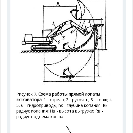
Рисунок 7.
Схема работы прямой лопаты
экскаватора
: 1 - стрела; 2 - рукоять; 3 - ковш; 4,
5, 6 - гидроприводы; h
к
- глубина копания; R
к
-
радиус копания; Н
в
- высота выгрузки; R
в
-
радиус подъема ковша