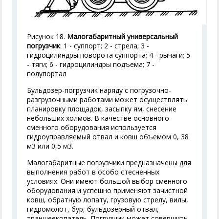
Рисунок 18.
Малогабаритный универсальный
погрузчик
: 1 - суппорт; 2 - стрела; 3 -
гидроцилиндры поворота суппорта; 4 - рычаги; 5
- тяги; 6 - гидроцилиндры подъема; 7 -
полупортал
Бульдозер-погрузчик наряду с погрузочно-
разгрузочными работами может осуществлять
планировку площадок, засыпку ям, снесение
небольших холмов. В качестве основного
сменного оборудования используется
гидроуправляемый отвал и ковш объемом 0, 38
м
3
или 0,5 м
3
.
Малогабаритные погрузчики предназначены для
выполнения работ в особо стесненных
условиях. Они имеют большой выбор сменного
оборудования и успешно применяют зачистной
ковш, обратную лопату, грузовую стрелу, вилы,
гидромолот, бур, бульдозерный отвал,
траншеекопатель. Погрузчик может совершить