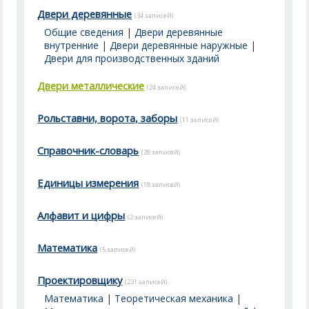
Двери деревянные
(34 записей)
Общие сведения
|
Двери деревянные
внутренние
|
Двери деревянные наружные
|
Двери для производственных зданий
Двери металлические
(24 записей)
Рольставни, ворота, заборы
(11 записей)
Справочник-словарь
(28 записей)
Единицы измерения
(18 записей)
Алфавит и цифры
(2 записей)
Математика
(5 записей)
Проектировщику
(231 записей)
Математика
|
Теоретическая механика
|