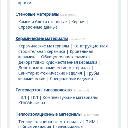
краски
Стеновые материалы
(33 записей)
Камни и блоки стеновые
|
Кирпич
|
Справочные данные
Керамические материалы
(38 записей)
Керамические материалы
|
Конструкционная
строительная керамика
|
Кровельная
керамика
|
Облицовочная керамика
|
Декоративно-художественная керамика
|
Дорожные керамические материалы
|
Санитарно-технические изделия
|
Трубы
керамические
|
Специальные изделия
Гипсокартон, гипсоволокно
(14 записей)
ГВЛ
|
ГКЛ
|
Комплектующие материалы
|
КНАУФ листы
Теплоизоляционные материалы
(42 записей)
Теплоизоляционные материалы | ТИМ |
Общие сведения
|
Органические