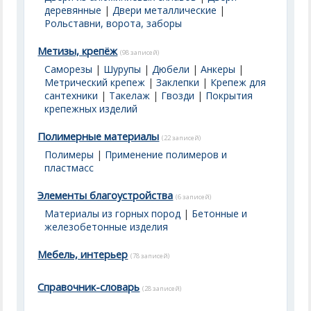
деревянные
|
Двери металлические
|
Рольставни, ворота, заборы
Метизы, крепёж
(98 записей)
Саморезы
|
Шурупы
|
Дюбели
|
Анкеры
|
Метрический крепеж
|
Заклепки
|
Крепеж для
сантехники
|
Такелаж
|
Гвозди
|
Покрытия
крепежных изделий
Полимерные материалы
(22 записей)
Полимеры
|
Применение полимеров и
пластмасс
Элементы благоустройства
(6 записей)
Материалы из горных пород
|
Бетонные и
железобетонные изделия
Мебель, интерьер
(78 записей)
Справочник-словарь
(28 записей)