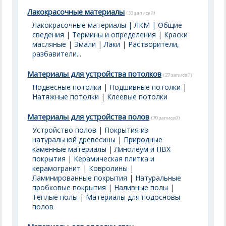
Лакокрасочные материалы
(33 записей)
Лакокрасочные материалы | ЛКМ | Общие
сведения
|
Термины и определения
|
Краски
масляные
|
Эмали
|
Лаки
|
Растворители,
разбавители...
Материалы для устройства потолков
(27 записей)
Подвесные потолки
|
Подшивные потолки
|
Натяжные потолки
|
Клеевые потолки
Материалы для устройства полов
(70 записей)
Устройство полов
|
Покрытия из
натуральной древесины
|
Природные
каменные материалы
|
Линолеум и ПВХ
покрытия
|
Керамическая плитка и
керамогранит
|
Ковролины
|
Ламинированные покрытия
|
Натуральные
пробковые покрытия
|
Наливные полы
|
Теплые полы
|
Материалы для подосновы
полов