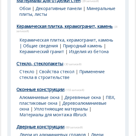
Материалы для отделки стен
(29 записей)
Обои
|
Декоративные панели
|
Минеральные
плиты, листы
Керамическая плитка, керамогранит, камень
(31
записей)
Керамическая плитка, керамогранит, камень
| Общие сведения
|
Природный камень
|
Керамический гранит
|
Изделия из бетона
Стекло, стеклопакеты
(30 записей)
Стекло
|
Свойства стекол
|
Применение
стекла в строительстве
Оконные конструкции
(155 записей)
Алюминиевые окна
|
Деревянные окна
|
ПВХ,
пластиковые окна
|
Деревоалюминиевые
окна
|
Уплотняющие материалы
|
Материалы для монтажа illbruck
Дверные конструкции
(89 записей)
Двери из алюминиевых сплавов
|
Двери