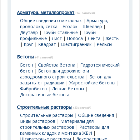
Арматура, металлопрокат
(145 записей)
Общие сведения о металлах
|
Арматура,
проволока, сетка
|
Уголок
|
Швеллер
|
Двутавр
|
Трубы стальные
|
Трубы
профильные
|
Лист
|
Полоса
|
Лента
|
Жесть
|
Круг
|
Квадрат
|
Шестигранник
|
Рельсы
Бетоны
(44 записей)
Бетон
|
Свойства бетона
|
Гидротехнический
бетон
|
Бетон для дорожного и
аэродромного строительства
|
Бетон для
защиты от радиации
|
Жаростойкие бетоны
|
Фибробетон
|
Легкие бетоны
|
Декоративные бетоны
Строительные растворы
(33 записей)
Строительные растворы | Общие сведения
|
Виды растворов
|
Материалы для
строительных растворов
|
Растворы для
каменных кладок и монтажа ЖБИ
|
Штукатурные растворы
|
Декоративные