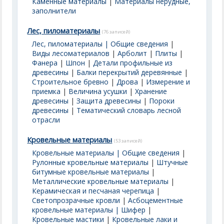
Каменные материалы
|
Материалы нерудные,
заполнители
Лес, пиломатериалы
(76 записей)
Лес, пиломатериалы | Общие сведения
|
Виды лесоматериалов
|
Арболит
|
Плиты
|
Фанера
|
Шпон
|
Детали профильные из
древесины
|
Балки перекрытий деревянные
|
Строительное бревно
|
Дрова
|
Измерение и
приемка
|
Величина усушки
|
Хранение
древесины
|
Защита древесины
|
Пороки
древесины
|
Тематический словарь лесной
отрасли
Кровельные материалы
(53 записей)
Кровельные материалы | Общие сведения
|
Рулонные кровельные материалы
|
Штучные
битумные кровельные материалы
|
Металлические кровельные материалы
|
Керамическая и песчаная черепица
|
Светопрозрачные кровли
|
Асбоцементные
кровельные материалы | Шифер
|
Кровельные мастики
|
Кровельные лаки и