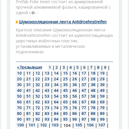
Prefab-Folie Innen состоит из армированной
прочной алюминиевой фольги, кашированной с
одной с�...
Шумоизоляционная лента Antidroehnstreifen
Краткое описание Шумоизоляционная лента
Antidroehnstreifen состоит из шумопоглащающих
шерстяных войлочных пластин,
устанавливаемых в металлических
подоконниках.
« Предыдущая
1
|
2
|
3
|
4
|
5
|
6
|
7
|
8
|
9
|
10
|
11
|
12
|
13
|
14
|
15
|
16
|
17
|
18
|
19
|
20
|
21
|
22
|
23
|
24
|
25
|
26
|
27
|
28
|
29
|
30
|
31
|
32
|
33
|
34
|
35
|
36
|
37
|
38
|
39
|
40
|
41
|
42
|
43
|
44
|
45
|
46
|
47
|
48
|
49
|
50
|
51
|
52
|
53
|
54
|
55
|
56
|
57
|
58
|
59
|
60
|
61
|
62
|
63
|
64
|
65
|
66
|
67
|
68
|
69
|
70
|
71
|
72
|
73
|
74
|
75
|
76
|
77
|
78
|
79
|
80
|
81
|
82
|
83
|
84
|
85
|
86
|
87
|
88
|
89
|
90
|
91
|
92
|
93
|
94
|
95
|
96
|
97
|
98
|
99
|
100
|
101
|
102
|
103
|
|
105
|
106
|
107
|
104