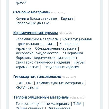
краски
Стеновые материалы
(33 записей)
Камни и блоки стеновые
|
Кирпич
|
Справочные данные
Керамические материалы
(38 записей)
Керамические материалы
|
Конструкционная
строительная керамика
|
Кровельная
керамика
|
Облицовочная керамика
|
Декоративно-художественная керамика
|
Дорожные керамические материалы
|
Санитарно-технические изделия
|
Трубы
керамические
|
Специальные изделия
Гипсокартон, гипсоволокно
(14 записей)
ГВЛ
|
ГКЛ
|
Комплектующие материалы
|
КНАУФ листы
Теплоизоляционные материалы
(42 записей)
Теплоизоляционные материалы | ТИМ |
Общие сведения
|
Органические