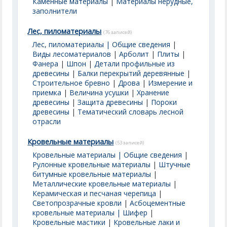
Каменные материалы
|
Материалы нерудные,
заполнители
Лес, пиломатериалы
(76 записей)
Лес, пиломатериалы | Общие сведения
|
Виды лесоматериалов
|
Арболит
|
Плиты
|
Фанера
|
Шпон
|
Детали профильные из
древесины
|
Балки перекрытий деревянные
|
Строительное бревно
|
Дрова
|
Измерение и
приемка
|
Величина усушки
|
Хранение
древесины
|
Защита древесины
|
Пороки
древесины
|
Тематический словарь лесной
отрасли
Кровельные материалы
(53 записей)
Кровельные материалы | Общие сведения
|
Рулонные кровельные материалы
|
Штучные
битумные кровельные материалы
|
Металлические кровельные материалы
|
Керамическая и песчаная черепица
|
Светопрозрачные кровли
|
Асбоцементные
кровельные материалы | Шифер
|
Кровельные мастики
|
Кровельные лаки и