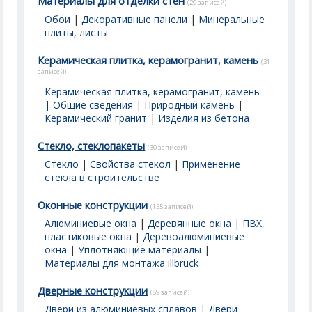
Материалы для отделки стен
(29 записей)
Обои
|
Декоративные панели
|
Минеральные
плиты, листы
Керамическая плитка, керамогранит, камень
(31
записей)
Керамическая плитка, керамогранит, камень
| Общие сведения
|
Природный камень
|
Керамический гранит
|
Изделия из бетона
Стекло, стеклопакеты
(30 записей)
Стекло
|
Свойства стекол
|
Применение
стекла в строительстве
Оконные конструкции
(155 записей)
Алюминиевые окна
|
Деревянные окна
|
ПВХ,
пластиковые окна
|
Деревоалюминиевые
окна
|
Уплотняющие материалы
|
Материалы для монтажа illbruck
Дверные конструкции
(89 записей)
Двери из алюминиевых сплавов
|
Двери