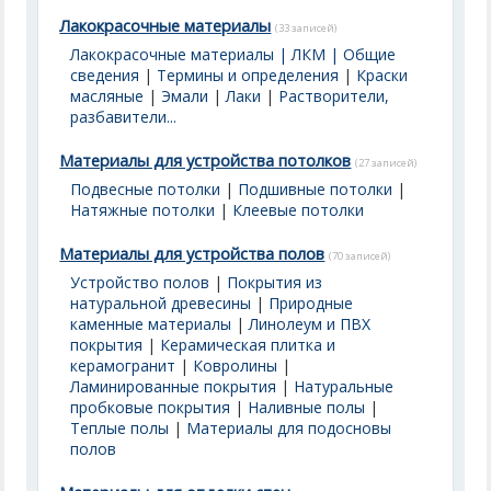
Лакокрасочные материалы
(33 записей)
Лакокрасочные материалы | ЛКМ | Общие
сведения
|
Термины и определения
|
Краски
масляные
|
Эмали
|
Лаки
|
Растворители,
разбавители...
Материалы для устройства потолков
(27 записей)
Подвесные потолки
|
Подшивные потолки
|
Натяжные потолки
|
Клеевые потолки
Материалы для устройства полов
(70 записей)
Устройство полов
|
Покрытия из
натуральной древесины
|
Природные
каменные материалы
|
Линолеум и ПВХ
покрытия
|
Керамическая плитка и
керамогранит
|
Ковролины
|
Ламинированные покрытия
|
Натуральные
пробковые покрытия
|
Наливные полы
|
Теплые полы
|
Материалы для подосновы
полов