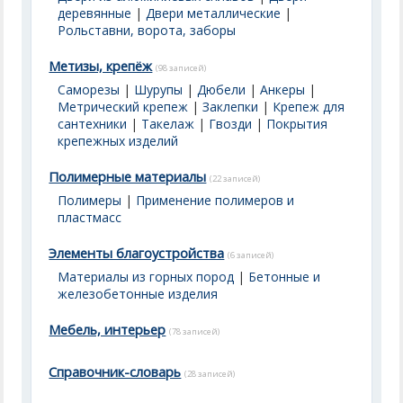
деревянные
|
Двери металлические
|
Рольставни, ворота, заборы
Метизы, крепёж
(98 записей)
Саморезы
|
Шурупы
|
Дюбели
|
Анкеры
|
Метрический крепеж
|
Заклепки
|
Крепеж для
сантехники
|
Такелаж
|
Гвозди
|
Покрытия
крепежных изделий
Полимерные материалы
(22 записей)
Полимеры
|
Применение полимеров и
пластмасс
Элементы благоустройства
(6 записей)
Материалы из горных пород
|
Бетонные и
железобетонные изделия
Мебель, интерьер
(78 записей)
Справочник-словарь
(28 записей)