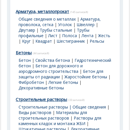
Арматура, металлопрокат
(145 записей)
Общие сведения о металлах
|
Арматура,
проволока, сетка
|
Уголок
|
Швеллер
|
Двутавр
|
Трубы стальные
|
Трубы
профильные
|
Лист
|
Полоса
|
Лента
|
Жесть
|
Круг
|
Квадрат
|
Шестигранник
|
Рельсы
Бетоны
(44 записей)
Бетон
|
Свойства бетона
|
Гидротехнический
бетон
|
Бетон для дорожного и
аэродромного строительства
|
Бетон для
защиты от радиации
|
Жаростойкие бетоны
|
Фибробетон
|
Легкие бетоны
|
Декоративные бетоны
Строительные растворы
(33 записей)
Строительные растворы | Общие сведения
|
Виды растворов
|
Материалы для
строительных растворов
|
Растворы для
каменных кладок и монтажа ЖБИ
|
Штукатурные растворы
|
Декоративные