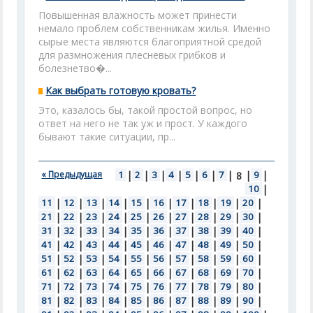
Повышенная влажность может принести
немало проблем собственникам жилья. Именно
сырые места являются благоприятной средой
для размножения плесневых грибков и
болезнетво�...
Как выбрать готовую кровать?
Это, казалось бы, такой простой вопрос, но
ответ на него не так уж и прост. У каждого
бывают такие ситуации, пр...
« Предыдущая
1
|
2
|
3
|
4
|
5
|
6
|
7
|
|
9
|
8
10
|
11
|
12
|
13
|
14
|
15
|
16
|
17
|
18
|
19
|
20
|
21
|
22
|
23
|
24
|
25
|
26
|
27
|
28
|
29
|
30
|
31
|
32
|
33
|
34
|
35
|
36
|
37
|
38
|
39
|
40
|
41
|
42
|
43
|
44
|
45
|
46
|
47
|
48
|
49
|
50
|
51
|
52
|
53
|
54
|
55
|
56
|
57
|
58
|
59
|
60
|
61
|
62
|
63
|
64
|
65
|
66
|
67
|
68
|
69
|
70
|
71
|
72
|
73
|
74
|
75
|
76
|
77
|
78
|
79
|
80
|
81
|
82
|
83
|
84
|
85
|
86
|
87
|
88
|
89
|
90
|