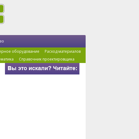
во
ерное оборудование
Расход материалов
ематика
Справочник проектировщика