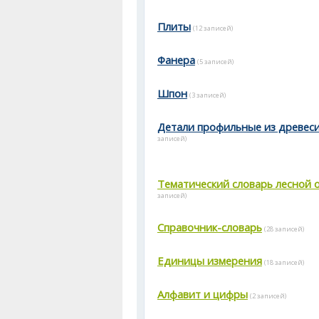
Плиты
(12 записей)
Фанера
(5 записей)
Шпон
(3 записей)
Детали профильные из древес
записей)
Тематический словарь лесной 
записей)
Справочник-словарь
(28 записей)
Единицы измерения
(18 записей)
Алфавит и цифры
(2 записей)