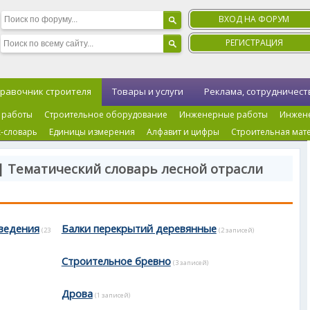
ВХОД НА ФОРУМ
РЕГИСТРАЦИЯ
равочник строителя
Товары и услуги
Реклама, сотрудничест
 работы
Строительное оборудование
Инженерные работы
Инжен
-словарь
Единицы измерения
Алфавит и цифры
Строительная мат
| Тематический словарь лесной отрасли
сведения
Балки перекрытий деревянные
(23
(2 записей)
Строительное бревно
(3 записей)
Дрова
(1 записей)