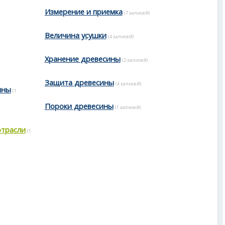
Измерение и приемка
(7 записей)
Величина усушки
(4 записей)
Хранение древесины
(2 записей)
Защита древесины
(4 записей)
ины
(1
Пороки древесины
(1 записей)
отрасли
(1