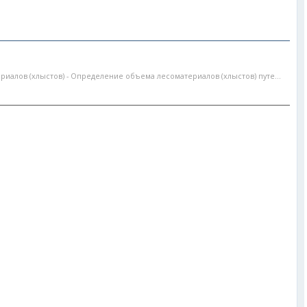
алов (хлыстов) - Определение объема лесоматериалов (хлыстов) путе...