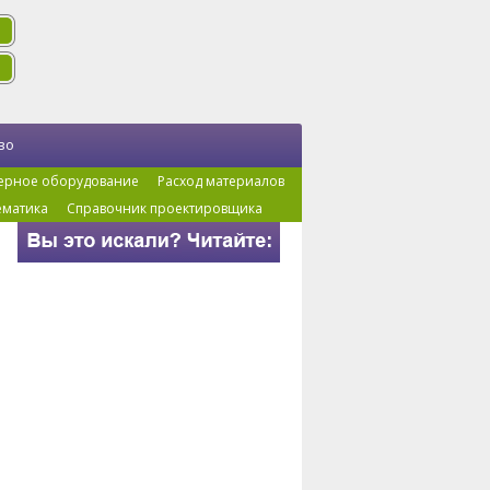
во
ерное оборудование
Расход материалов
ематика
Справочник проектировщика