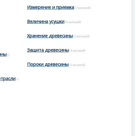
Измерение и приемка
(7 записей)
Величина усушки
(4 записей)
Хранение древесины
(2 записей)
Защита древесины
(4 записей)
ины
(1
Пороки древесины
(1 записей)
отрасли
(1