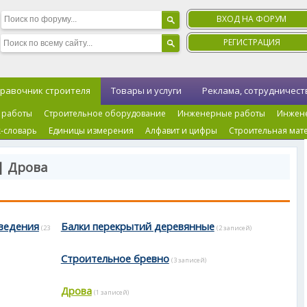
ВХОД НА ФОРУМ
РЕГИСТРАЦИЯ
равочник строителя
Товары и услуги
Реклама, сотрудничест
 работы
Строительное оборудование
Инженерные работы
Инжен
-словарь
Единицы измерения
Алфавит и цифры
Строительная мат
| Дрова
сведения
Балки перекрытий деревянные
(23
(2 записей)
Строительное бревно
(3 записей)
Дрова
(1 записей)