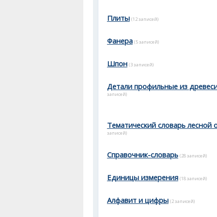
Плиты
(12 записей)
Фанера
(5 записей)
Шпон
(3 записей)
Детали профильные из древес
записей)
Тематический словарь лесной 
записей)
Справочник-словарь
(28 записей)
Единицы измерения
(18 записей)
Алфавит и цифры
(2 записей)