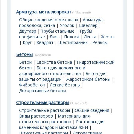
Арматура, металлопрокат
(145 записей)
Общие сведения о металлах
|
Арматура,
проволока, сетка
|
Уголок
|
Швеллер
|
Двутавр
|
Трубы стальные
|
Трубы
профильные
|
Лист
|
Полоса
|
Лента
|
Жесть
|
Круг
|
Квадрат
|
Шестигранник
|
Рельсы
Бетоны
(44 записей)
Бетон
|
Свойства бетона
|
Гидротехнический
бетон
|
Бетон для дорожного и
аэродромного строительства
|
Бетон для
защиты от радиации
|
Жаростойкие бетоны
|
Фибробетон
|
Легкие бетоны
|
Декоративные бетоны
Строительные растворы
(33 записей)
Строительные растворы | Общие сведения
|
Виды растворов
|
Материалы для
строительных растворов
|
Растворы для
каменных кладок и монтажа ЖБИ
|
Штукатурные растворы
|
Декоративные