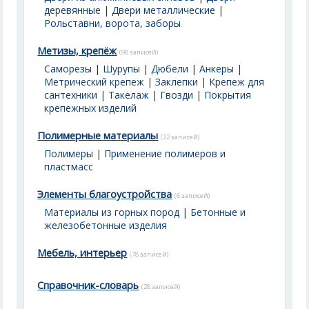
деревянные
|
Двери металлические
|
Рольставни, ворота, заборы
Метизы, крепёж
(98 записей)
Саморезы
|
Шурупы
|
Дюбели
|
Анкеры
|
Метрический крепеж
|
Заклепки
|
Крепеж для
сантехники
|
Такелаж
|
Гвозди
|
Покрытия
крепежных изделий
Полимерные материалы
(22 записей)
Полимеры
|
Применение полимеров и
пластмасс
Элементы благоустройства
(6 записей)
Материалы из горных пород
|
Бетонные и
железобетонные изделия
Мебель, интерьер
(78 записей)
Справочник-словарь
(28 записей)