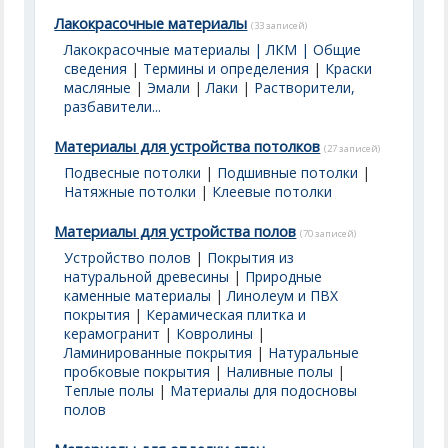
Лакокрасочные материалы
(33 записей)
Лакокрасочные материалы | ЛКМ | Общие
сведения
|
Термины и определения
|
Краски
масляные
|
Эмали
|
Лаки
|
Растворители,
разбавители...
Материалы для устройства потолков
(27 записей)
Подвесные потолки
|
Подшивные потолки
|
Натяжные потолки
|
Клеевые потолки
Материалы для устройства полов
(70 записей)
Устройство полов
|
Покрытия из
натуральной древесины
|
Природные
каменные материалы
|
Линолеум и ПВХ
покрытия
|
Керамическая плитка и
керамогранит
|
Ковролины
|
Ламинированные покрытия
|
Натуральные
пробковые покрытия
|
Наливные полы
|
Теплые полы
|
Материалы для подосновы
полов