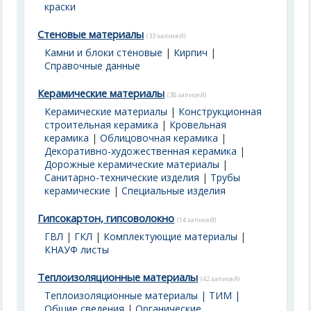
краски
Стеновые материалы
(33 записей)
Камни и блоки стеновые
|
Кирпич
|
Справочные данные
Керамические материалы
(38 записей)
Керамические материалы
|
Конструкционная
строительная керамика
|
Кровельная
керамика
|
Облицовочная керамика
|
Декоративно-художественная керамика
|
Дорожные керамические материалы
|
Санитарно-технические изделия
|
Трубы
керамические
|
Специальные изделия
Гипсокартон, гипсоволокно
(14 записей)
ГВЛ
|
ГКЛ
|
Комплектующие материалы
|
КНАУФ листы
Теплоизоляционные материалы
(42 записей)
Теплоизоляционные материалы | ТИМ |
Общие сведения
|
Органические