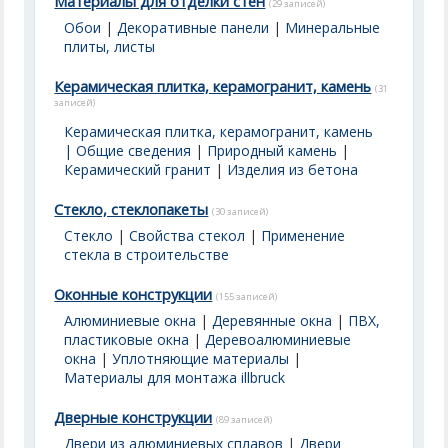
Материалы для отделки стен
(29 записей)
Обои
|
Декоративные панели
|
Минеральные
плиты, листы
Керамическая плитка, керамогранит, камень
(31
записей)
Керамическая плитка, керамогранит, камень
| Общие сведения
|
Природный камень
|
Керамический гранит
|
Изделия из бетона
Стекло, стеклопакеты
(30 записей)
Стекло
|
Свойства стекол
|
Применение
стекла в строительстве
Оконные конструкции
(155 записей)
Алюминиевые окна
|
Деревянные окна
|
ПВХ,
пластиковые окна
|
Деревоалюминиевые
окна
|
Уплотняющие материалы
|
Материалы для монтажа illbruck
Дверные конструкции
(89 записей)
Двери из алюминиевых сплавов
|
Двери