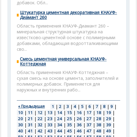
добавок. Обл...
Штукатурка цементная декоративная КНАУФ-
Диамант 260
Область применения КНАУФ-Диамант 260 –
минеральная структурная штукатурка на
известково-цементной основе с полимерными
добавками, обладающая водоотталкивающими
сво...
Смесь цементная универсальная КНАУФ-
Коттеджная
Область применения КНАУФ-Коттеджная –
сухая смесь на основе цемента, заполнителей и
полимерных добавок. Применяется для
наружных и внутренних рабо...
« Предыдущая
1
|
2
|
3
|
4
|
5
|
6
|
7
|
8
|
9
|
10
|
11
|
12
|
13
|
14
|
15
|
16
|
17
|
18
|
19
|
20
|
21
|
22
|
23
|
24
|
25
|
26
|
27
|
28
|
29
|
30
|
31
|
32
|
33
|
34
|
35
|
36
|
37
|
38
|
39
|
40
|
41
|
42
|
43
|
44
|
45
|
46
|
47
|
48
|
49
|