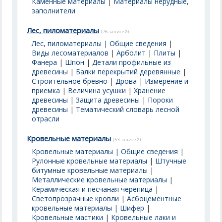
Каменные материалы
|
Материалы нерудные,
заполнители
Лес, пиломатериалы
(76 записей)
Лес, пиломатериалы | Общие сведения
|
Виды лесоматериалов
|
Арболит
|
Плиты
|
Фанера
|
Шпон
|
Детали профильные из
древесины
|
Балки перекрытий деревянные
|
Строительное бревно
|
Дрова
|
Измерение и
приемка
|
Величина усушки
|
Хранение
древесины
|
Защита древесины
|
Пороки
древесины
|
Тематический словарь лесной
отрасли
Кровельные материалы
(53 записей)
Кровельные материалы | Общие сведения
|
Рулонные кровельные материалы
|
Штучные
битумные кровельные материалы
|
Металлические кровельные материалы
|
Керамическая и песчаная черепица
|
Светопрозрачные кровли
|
Асбоцементные
кровельные материалы | Шифер
|
Кровельные мастики
|
Кровельные лаки и