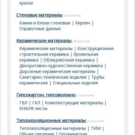
краски
Стеновые материалы
(33 записей)
Камни и блоки стеновые
|
Кирпич
|
Справочные данные
Керамические материалы
(38 записей)
Керамические материалы
|
Конструкционная
строительная керамика
|
Кровельная
керамика
|
Облицовочная керамика
|
Декоративно-художественная керамика
|
Дорожные керамические материалы
|
Санитарно-технические изделия
|
Трубы
керамические
|
Специальные изделия
Гипсокартон, гипсоволокно
(14 записей)
ГВЛ
|
ГКЛ
|
Комплектующие материалы
|
КНАУФ листы
Теплоизоляционные материалы
(42 записей)
Теплоизоляционные материалы | ТИМ |
Общие сведения
|
Органические