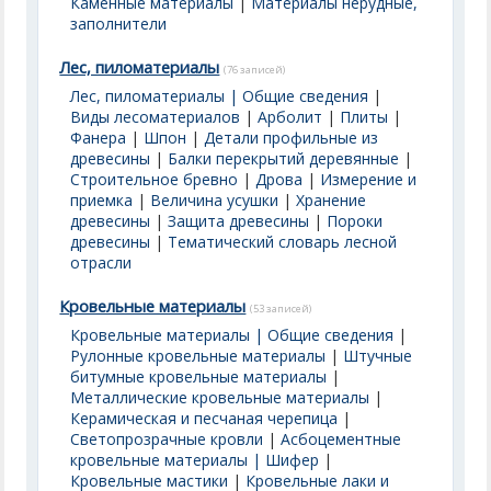
Каменные материалы
|
Материалы нерудные,
заполнители
Лес, пиломатериалы
(76 записей)
Лес, пиломатериалы | Общие сведения
|
Виды лесоматериалов
|
Арболит
|
Плиты
|
Фанера
|
Шпон
|
Детали профильные из
древесины
|
Балки перекрытий деревянные
|
Строительное бревно
|
Дрова
|
Измерение и
приемка
|
Величина усушки
|
Хранение
древесины
|
Защита древесины
|
Пороки
древесины
|
Тематический словарь лесной
отрасли
Кровельные материалы
(53 записей)
Кровельные материалы | Общие сведения
|
Рулонные кровельные материалы
|
Штучные
битумные кровельные материалы
|
Металлические кровельные материалы
|
Керамическая и песчаная черепица
|
Светопрозрачные кровли
|
Асбоцементные
кровельные материалы | Шифер
|
Кровельные мастики
|
Кровельные лаки и