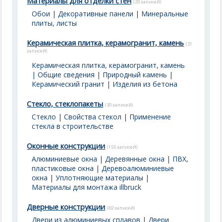
Материалы для отделки стен
(29 записей)
Обои
|
Декоративные панели
|
Минеральные
плиты, листы
Керамическая плитка, керамогранит, камень
(31
записей)
Керамическая плитка, керамогранит, камень
| Общие сведения
|
Природный камень
|
Керамический гранит
|
Изделия из бетона
Стекло, стеклопакеты
(30 записей)
Стекло
|
Свойства стекол
|
Применение
стекла в строительстве
Оконные конструкции
(155 записей)
Алюминиевые окна
|
Деревянные окна
|
ПВХ,
пластиковые окна
|
Деревоалюминиевые
окна
|
Уплотняющие материалы
|
Материалы для монтажа illbruck
Дверные конструкции
(89 записей)
Двери из алюминиевых сплавов
|
Двери