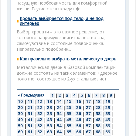
насущную необходимость для комфортной
жизни. Глухие стены крадут �...
Кровать выбирается под тело, а не под
интерьер
Выбор кровати – это важное решение, от
которого напрямую зависит качество сна,
самочувствие и состояние позвоночника.
Неправильно подобранн...
Как правильно выбрать металлическую дверь
Металлическая дверь в базовой комплектации
должна состоять из таких элементов: • дверное
полотно, состоящее из 2-ух стальных лист...
« Предыдущая
1
|
2
|
3
|
4
|
5
|
6
|
7
|
8
|
9
|
10
|
11
|
12
|
13
|
14
|
15
|
16
|
17
|
18
|
19
|
20
|
21
|
22
|
23
|
24
|
25
|
26
|
27
|
28
|
29
|
30
|
31
|
32
|
33
|
34
|
35
|
36
|
37
|
38
|
39
|
40
|
41
|
42
|
43
|
44
|
45
|
46
|
47
|
48
|
49
|
50
|
51
|
52
|
53
|
54
|
55
|
56
|
57
|
58
|
59
|
60
|
61
|
62
|
63
|
64
|
65
|
66
|
67
|
68
|
69
|