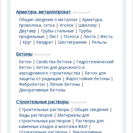
Арматура, металлопрокат
(145 записей)
Общие сведения о металлах
|
Арматура,
проволока, сетка
|
Уголок
|
Швеллер
|
Двутавр
|
Трубы стальные
|
Трубы
профильные
|
Лист
|
Полоса
|
Лента
|
Жесть
|
Круг
|
Квадрат
|
Шестигранник
|
Рельсы
Бетоны
(44 записей)
Бетон
|
Свойства бетона
|
Гидротехнический
бетон
|
Бетон для дорожного и
аэродромного строительства
|
Бетон для
защиты от радиации
|
Жаростойкие бетоны
|
Фибробетон
|
Легкие бетоны
|
Декоративные бетоны
Строительные растворы
(33 записей)
Строительные растворы | Общие сведения
|
Виды растворов
|
Материалы для
строительных растворов
|
Растворы для
каменных кладок и монтажа ЖБИ
|
Штукатурные растворы
|
Декоративные