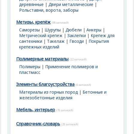
деревянные
|
Двери металлические
|
Рольставни, ворота, заборы
Метизы, крепёж
(98 записей)
Саморезы
|
Шурупы
|
Дюбели
|
Анкеры
|
Метрический крепеж
|
Заклепки
|
Крепеж для
сантехники
|
Такелаж
|
Гвозди
|
Покрытия
крепежных изделий
Полимерные материалы
(22 записей)
Полимеры
|
Применение полимеров и
пластмасс
Элементы благоустройства
(6 записей)
Материалы из горных пород
|
Бетонные и
железобетонные изделия
Мебель, интерьер
(78 записей)
Справочник-словарь
(28 записей)