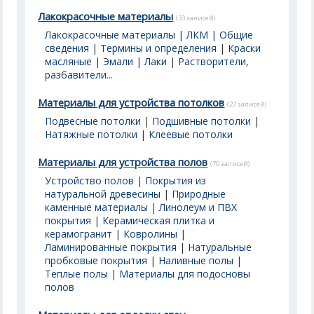
Лакокрасочные материалы
(33 записей)
Лакокрасочные материалы | ЛКМ | Общие
сведения
|
Термины и определения
|
Краски
масляные
|
Эмали
|
Лаки
|
Растворители,
разбавители...
Материалы для устройства потолков
(27 записей)
Подвесные потолки
|
Подшивные потолки
|
Натяжные потолки
|
Клеевые потолки
Материалы для устройства полов
(70 записей)
Устройство полов
|
Покрытия из
натуральной древесины
|
Природные
каменные материалы
|
Линолеум и ПВХ
покрытия
|
Керамическая плитка и
керамогранит
|
Ковролины
|
Ламинированные покрытия
|
Натуральные
пробковые покрытия
|
Наливные полы
|
Теплые полы
|
Материалы для подосновы
полов