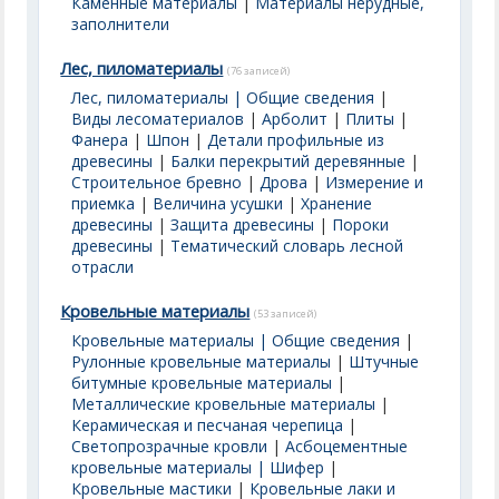
Каменные материалы
|
Материалы нерудные,
заполнители
Лес, пиломатериалы
(76 записей)
Лес, пиломатериалы | Общие сведения
|
Виды лесоматериалов
|
Арболит
|
Плиты
|
Фанера
|
Шпон
|
Детали профильные из
древесины
|
Балки перекрытий деревянные
|
Строительное бревно
|
Дрова
|
Измерение и
приемка
|
Величина усушки
|
Хранение
древесины
|
Защита древесины
|
Пороки
древесины
|
Тематический словарь лесной
отрасли
Кровельные материалы
(53 записей)
Кровельные материалы | Общие сведения
|
Рулонные кровельные материалы
|
Штучные
битумные кровельные материалы
|
Металлические кровельные материалы
|
Керамическая и песчаная черепица
|
Светопрозрачные кровли
|
Асбоцементные
кровельные материалы | Шифер
|
Кровельные мастики
|
Кровельные лаки и