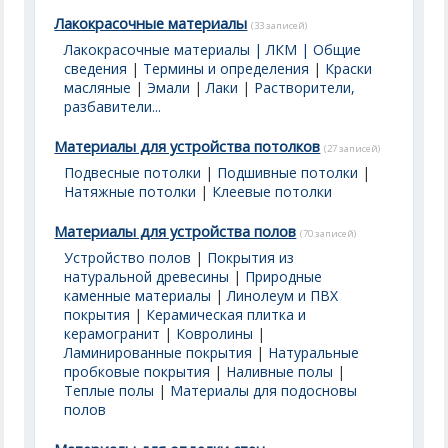
Лакокрасочные материалы
(33 записей)
Лакокрасочные материалы | ЛКМ | Общие
сведения
|
Термины и определения
|
Краски
масляные
|
Эмали
|
Лаки
|
Растворители,
разбавители...
Материалы для устройства потолков
(27 записей)
Подвесные потолки
|
Подшивные потолки
|
Натяжные потолки
|
Клеевые потолки
Материалы для устройства полов
(70 записей)
Устройство полов
|
Покрытия из
натуральной древесины
|
Природные
каменные материалы
|
Линолеум и ПВХ
покрытия
|
Керамическая плитка и
керамогранит
|
Ковролины
|
Ламинированные покрытия
|
Натуральные
пробковые покрытия
|
Наливные полы
|
Теплые полы
|
Материалы для подосновы
полов