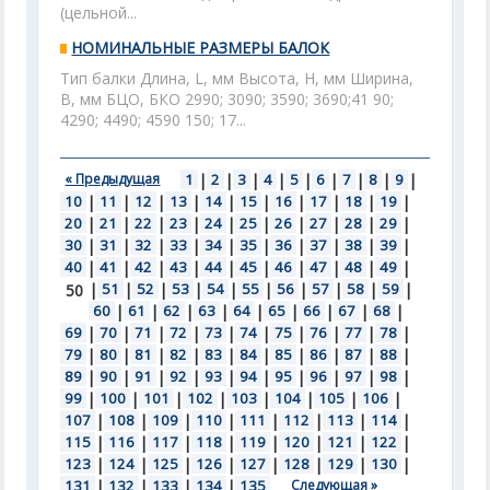
(цельной...
НОМИНАЛЬНЫЕ РАЗМЕРЫ БАЛОК
Тип балки Длина, L, мм Высота, Н, мм Ширина,
В, мм БЦО, БКО 2990; 3090; 3590; 3690;41 90;
4290; 4490; 4590 150; 17...
« Предыдущая
1
|
2
|
3
|
4
|
5
|
6
|
7
|
8
|
9
|
10
|
11
|
12
|
13
|
14
|
15
|
16
|
17
|
18
|
19
|
20
|
21
|
22
|
23
|
24
|
25
|
26
|
27
|
28
|
29
|
30
|
31
|
32
|
33
|
34
|
35
|
36
|
37
|
38
|
39
|
40
|
41
|
42
|
43
|
44
|
45
|
46
|
47
|
48
|
49
|
|
51
|
52
|
53
|
54
|
55
|
56
|
57
|
58
|
59
|
50
60
|
61
|
62
|
63
|
64
|
65
|
66
|
67
|
68
|
69
|
70
|
71
|
72
|
73
|
74
|
75
|
76
|
77
|
78
|
79
|
80
|
81
|
82
|
83
|
84
|
85
|
86
|
87
|
88
|
89
|
90
|
91
|
92
|
93
|
94
|
95
|
96
|
97
|
98
|
99
|
100
|
101
|
102
|
103
|
104
|
105
|
106
|
107
|
108
|
109
|
110
|
111
|
112
|
113
|
114
|
115
|
116
|
117
|
118
|
119
|
120
|
121
|
122
|
123
|
124
|
125
|
126
|
127
|
128
|
129
|
130
|
131
|
132
|
133
|
134
|
135
Следующая »