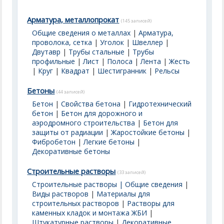
Арматура, металлопрокат
(145 записей)
Общие сведения о металлах
|
Арматура,
проволока, сетка
|
Уголок
|
Швеллер
|
Двутавр
|
Трубы стальные
|
Трубы
профильные
|
Лист
|
Полоса
|
Лента
|
Жесть
|
Круг
|
Квадрат
|
Шестигранник
|
Рельсы
Бетоны
(44 записей)
Бетон
|
Свойства бетона
|
Гидротехнический
бетон
|
Бетон для дорожного и
аэродромного строительства
|
Бетон для
защиты от радиации
|
Жаростойкие бетоны
|
Фибробетон
|
Легкие бетоны
|
Декоративные бетоны
Строительные растворы
(33 записей)
Строительные растворы | Общие сведения
|
Виды растворов
|
Материалы для
строительных растворов
|
Растворы для
каменных кладок и монтажа ЖБИ
|
Штукатурные растворы
|
Декоративные