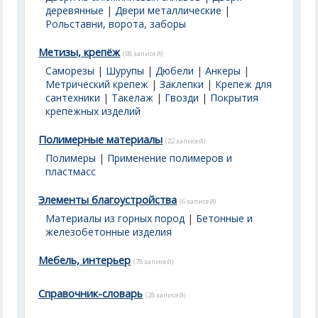
деревянные
|
Двери металлические
|
Рольставни, ворота, заборы
Метизы, крепёж
(98 записей)
Саморезы
|
Шурупы
|
Дюбели
|
Анкеры
|
Метрический крепеж
|
Заклепки
|
Крепеж для
сантехники
|
Такелаж
|
Гвозди
|
Покрытия
крепежных изделий
Полимерные материалы
(22 записей)
Полимеры
|
Применение полимеров и
пластмасс
Элементы благоустройства
(6 записей)
Материалы из горных пород
|
Бетонные и
железобетонные изделия
Мебель, интерьер
(78 записей)
Справочник-словарь
(28 записей)