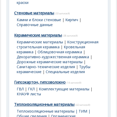
краски
Стеновые материалы
(33 записей)
Камни и блоки стеновые
|
Кирпич
|
Справочные данные
Керамические материалы
(38 записей)
Керамические материалы
|
Конструкционная
строительная керамика
|
Кровельная
керамика
|
Облицовочная керамика
|
Декоративно-художественная керамика
|
Дорожные керамические материалы
|
Санитарно-технические изделия
|
Трубы
керамические
|
Специальные изделия
Гипсокартон, гипсоволокно
(14 записей)
ГВЛ
|
ГКЛ
|
Комплектующие материалы
|
КНАУФ листы
Теплоизоляционные материалы
(42 записей)
Теплоизоляционные материалы | ТИМ |
Общие сведения
|
Органические