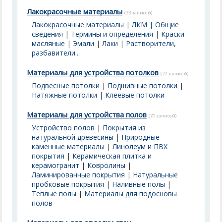
Лакокрасочные материалы
(33 записей)
Лакокрасочные материалы | ЛКМ | Общие
сведения
|
Термины и определения
|
Краски
масляные
|
Эмали
|
Лаки
|
Растворители,
разбавители...
Материалы для устройства потолков
(27 записей)
Подвесные потолки
|
Подшивные потолки
|
Натяжные потолки
|
Клеевые потолки
Материалы для устройства полов
(70 записей)
Устройство полов
|
Покрытия из
натуральной древесины
|
Природные
каменные материалы
|
Линолеум и ПВХ
покрытия
|
Керамическая плитка и
керамогранит
|
Ковролины
|
Ламинированные покрытия
|
Натуральные
пробковые покрытия
|
Наливные полы
|
Теплые полы
|
Материалы для подосновы
полов