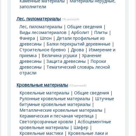
Каменные материалы
|
Материалы нерудные,
заполнители
Лес, пиломатериалы
(76 записей)
Лес, пиломатериалы | Общие сведения
|
Виды лесоматериалов
|
Арболит
|
Плиты
|
Фанера
|
Шпон
|
Детали профильные из
древесины
|
Балки перекрытий деревянные
|
Строительное бревно
|
Дрова
|
Измерение и
приемка
|
Величина усушки
|
Хранение
древесины
|
Защита древесины
|
Пороки
древесины
|
Тематический словарь лесной
отрасли
Кровельные материалы
(53 записей)
Кровельные материалы | Общие сведения
|
Рулонные кровельные материалы
|
Штучные
битумные кровельные материалы
|
Металлические кровельные материалы
|
Керамическая и песчаная черепица
|
Светопрозрачные кровли
|
Асбоцементные
кровельные материалы | Шифер
|
Кровельные мастики
|
Кровельные лаки и