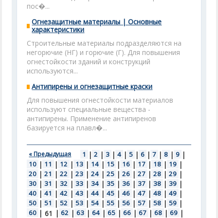
пос�...
Огнезащитные материалы | Основные
характеристики
Строительные материалы подразделяются на
негорючие (НГ) и горючие (Г). Для повышения
огнестойкости зданий и конструкций
используются...
Антипирены и огнезащитные краски
Для повышения огнестойкости материалов
используют специальные вещества -
антипирены. Применение антипиренов
базируется на плавл�...
« Предыдущая
1
|
2
|
3
|
4
|
5
|
6
|
7
|
8
|
9
|
10
|
11
|
12
|
13
|
14
|
15
|
16
|
17
|
18
|
19
|
20
|
21
|
22
|
23
|
24
|
25
|
26
|
27
|
28
|
29
|
30
|
31
|
32
|
33
|
34
|
35
|
36
|
37
|
38
|
39
|
40
|
41
|
42
|
43
|
44
|
45
|
46
|
47
|
48
|
49
|
50
|
51
|
52
|
53
|
54
|
55
|
56
|
57
|
58
|
59
|
60
|
|
62
|
63
|
64
|
65
|
66
|
67
|
68
|
69
|
61