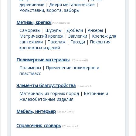
деревянные
|
Двери металлические
|
Рольставни, ворота, заборы
Метизы, крепёж
(98 записей)
Саморезы
|
Шурупы
|
Дюбели
|
Анкеры
|
Метрический крепеж
|
Заклепки
|
Крепеж для
сантехники
|
Такелаж
|
Гвозди
|
Покрытия
крепежных изделий
Полимерные материалы
(22 записей)
Полимеры
|
Применение полимеров и
пластмасс
Элементы благоустройства
(6 записей)
Материалы из горных пород
|
Бетонные и
железобетонные изделия
Мебель, интерьер
(78 записей)
Справочник-словарь
(28 записей)