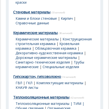
краски
Стеновые материалы
(33 записей)
Камни и блоки стеновые
|
Кирпич
|
Справочные данные
Керамические материалы
(38 записей)
Керамические материалы
|
Конструкционная
строительная керамика
|
Кровельная
керамика
|
Облицовочная керамика
|
Декоративно-художественная керамика
|
Дорожные керамические материалы
|
Санитарно-технические изделия
|
Трубы
керамические
|
Специальные изделия
Гипсокартон, гипсоволокно
(14 записей)
ГВЛ
|
ГКЛ
|
Комплектующие материалы
|
КНАУФ листы
Теплоизоляционные материалы
(42 записей)
Теплоизоляционные материалы | ТИМ |
Общие сведения
|
Органические