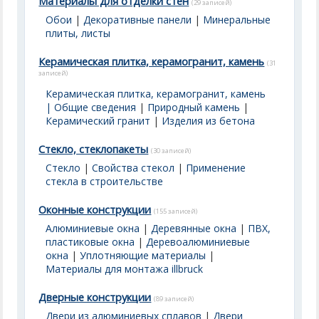
Материалы для отделки стен
(29 записей)
Обои
|
Декоративные панели
|
Минеральные
плиты, листы
Керамическая плитка, керамогранит, камень
(31
записей)
Керамическая плитка, керамогранит, камень
| Общие сведения
|
Природный камень
|
Керамический гранит
|
Изделия из бетона
Стекло, стеклопакеты
(30 записей)
Стекло
|
Свойства стекол
|
Применение
стекла в строительстве
Оконные конструкции
(155 записей)
Алюминиевые окна
|
Деревянные окна
|
ПВХ,
пластиковые окна
|
Деревоалюминиевые
окна
|
Уплотняющие материалы
|
Материалы для монтажа illbruck
Дверные конструкции
(89 записей)
Двери из алюминиевых сплавов
|
Двери