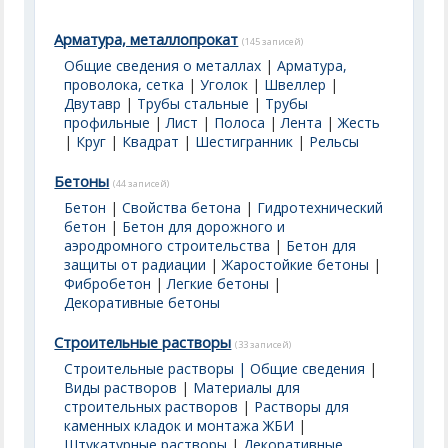
Арматура, металлопрокат
(145 записей)
Общие сведения о металлах
|
Арматура,
проволока, сетка
|
Уголок
|
Швеллер
|
Двутавр
|
Трубы стальные
|
Трубы
профильные
|
Лист
|
Полоса
|
Лента
|
Жесть
|
Круг
|
Квадрат
|
Шестигранник
|
Рельсы
Бетоны
(44 записей)
Бетон
|
Свойства бетона
|
Гидротехнический
бетон
|
Бетон для дорожного и
аэродромного строительства
|
Бетон для
защиты от радиации
|
Жаростойкие бетоны
|
Фибробетон
|
Легкие бетоны
|
Декоративные бетоны
Строительные растворы
(33 записей)
Строительные растворы | Общие сведения
|
Виды растворов
|
Материалы для
строительных растворов
|
Растворы для
каменных кладок и монтажа ЖБИ
|
Штукатурные растворы
|
Декоративные