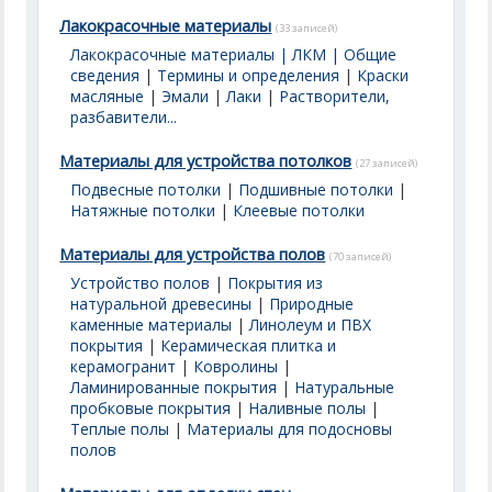
Лакокрасочные материалы
(33 записей)
Лакокрасочные материалы | ЛКМ | Общие
сведения
|
Термины и определения
|
Краски
масляные
|
Эмали
|
Лаки
|
Растворители,
разбавители...
Материалы для устройства потолков
(27 записей)
Подвесные потолки
|
Подшивные потолки
|
Натяжные потолки
|
Клеевые потолки
Материалы для устройства полов
(70 записей)
Устройство полов
|
Покрытия из
натуральной древесины
|
Природные
каменные материалы
|
Линолеум и ПВХ
покрытия
|
Керамическая плитка и
керамогранит
|
Ковролины
|
Ламинированные покрытия
|
Натуральные
пробковые покрытия
|
Наливные полы
|
Теплые полы
|
Материалы для подосновы
полов