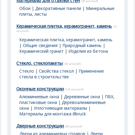
Материалы для отделки стен
(29 записей)
Обои
|
Декоративные панели
|
Минеральные
плиты, листы
Керамическая плитка, керамогранит, камень
(31
записей)
Керамическая плитка, керамогранит, камень
| Общие сведения
|
Природный камень
|
Керамический гранит
|
Изделия из бетона
Стекло, стеклопакеты
(30 записей)
Стекло
|
Свойства стекол
|
Применение
стекла в строительстве
Оконные конструкции
(155 записей)
Алюминиевые окна
|
Деревянные окна
|
ПВХ,
пластиковые окна
|
Деревоалюминиевые
окна
|
Уплотняющие материалы
|
Материалы для монтажа illbruck
Дверные конструкции
(89 записей)
Двери из алюминиевых сплавов
|
Двери