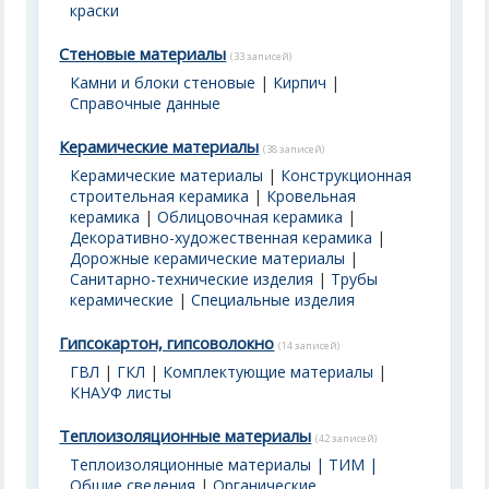
краски
Стеновые материалы
(33 записей)
Камни и блоки стеновые
|
Кирпич
|
Справочные данные
Керамические материалы
(38 записей)
Керамические материалы
|
Конструкционная
строительная керамика
|
Кровельная
керамика
|
Облицовочная керамика
|
Декоративно-художественная керамика
|
Дорожные керамические материалы
|
Санитарно-технические изделия
|
Трубы
керамические
|
Специальные изделия
Гипсокартон, гипсоволокно
(14 записей)
ГВЛ
|
ГКЛ
|
Комплектующие материалы
|
КНАУФ листы
Теплоизоляционные материалы
(42 записей)
Теплоизоляционные материалы | ТИМ |
Общие сведения
|
Органические