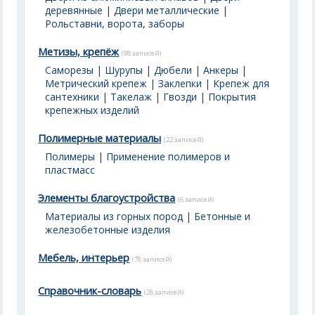
деревянные
|
Двери металлические
|
Рольставни, ворота, заборы
Метизы, крепёж
(98 записей)
Саморезы
|
Шурупы
|
Дюбели
|
Анкеры
|
Метрический крепеж
|
Заклепки
|
Крепеж для
сантехники
|
Такелаж
|
Гвозди
|
Покрытия
крепежных изделий
Полимерные материалы
(22 записей)
Полимеры
|
Применение полимеров и
пластмасс
Элементы благоустройства
(6 записей)
Материалы из горных пород
|
Бетонные и
железобетонные изделия
Мебель, интерьер
(78 записей)
Справочник-словарь
(28 записей)