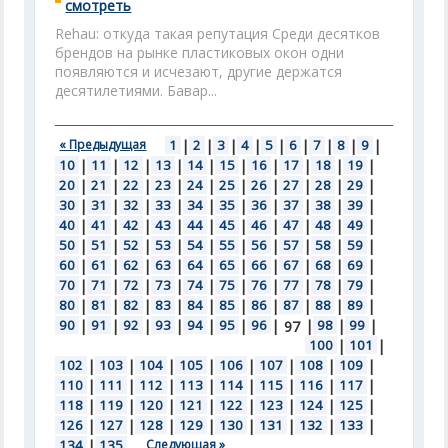
смотреть
Rehau: откуда такая репутация Среди десятков
брендов на рынке пластиковых окон одни
появляются и исчезают, другие держатся
десятилетиями. Бавар...
« Предыдущая
1
|
2
|
3
|
4
|
5
|
6
|
7
|
8
|
9
|
10
|
11
|
12
|
13
|
14
|
15
|
16
|
17
|
18
|
19
|
20
|
21
|
22
|
23
|
24
|
25
|
26
|
27
|
28
|
29
|
30
|
31
|
32
|
33
|
34
|
35
|
36
|
37
|
38
|
39
|
40
|
41
|
42
|
43
|
44
|
45
|
46
|
47
|
48
|
49
|
50
|
51
|
52
|
53
|
54
|
55
|
56
|
57
|
58
|
59
|
60
|
61
|
62
|
63
|
64
|
65
|
66
|
67
|
68
|
69
|
70
|
71
|
72
|
73
|
74
|
75
|
76
|
77
|
78
|
79
|
80
|
81
|
82
|
83
|
84
|
85
|
86
|
87
|
88
|
89
|
90
|
91
|
92
|
93
|
94
|
95
|
96
|
|
98
|
99
|
97
100
|
101
|
102
|
103
|
104
|
105
|
106
|
107
|
108
|
109
|
110
|
111
|
112
|
113
|
114
|
115
|
116
|
117
|
118
|
119
|
120
|
121
|
122
|
123
|
124
|
125
|
126
|
127
|
128
|
129
|
130
|
131
|
132
|
133
|
134
|
135
Следующая »