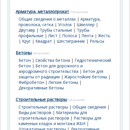
Арматура, металлопрокат
(145 записей)
Общие сведения о металлах
|
Арматура,
проволока, сетка
|
Уголок
|
Швеллер
|
Двутавр
|
Трубы стальные
|
Трубы
профильные
|
Лист
|
Полоса
|
Лента
|
Жесть
|
Круг
|
Квадрат
|
Шестигранник
|
Рельсы
Бетоны
(44 записей)
Бетон
|
Свойства бетона
|
Гидротехнический
бетон
|
Бетон для дорожного и
аэродромного строительства
|
Бетон для
защиты от радиации
|
Жаростойкие бетоны
|
Фибробетон
|
Легкие бетоны
|
Декоративные бетоны
Строительные растворы
(33 записей)
Строительные растворы | Общие сведения
|
Виды растворов
|
Материалы для
строительных растворов
|
Растворы для
каменных кладок и монтажа ЖБИ
|
Штукатурные растворы
|
Декоративные