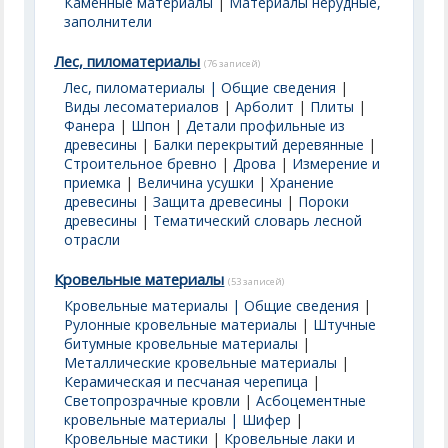
Каменные материалы
|
Материалы нерудные,
заполнители
Лес, пиломатериалы
(76 записей)
Лес, пиломатериалы | Общие сведения
|
Виды лесоматериалов
|
Арболит
|
Плиты
|
Фанера
|
Шпон
|
Детали профильные из
древесины
|
Балки перекрытий деревянные
|
Строительное бревно
|
Дрова
|
Измерение и
приемка
|
Величина усушки
|
Хранение
древесины
|
Защита древесины
|
Пороки
древесины
|
Тематический словарь лесной
отрасли
Кровельные материалы
(53 записей)
Кровельные материалы | Общие сведения
|
Рулонные кровельные материалы
|
Штучные
битумные кровельные материалы
|
Металлические кровельные материалы
|
Керамическая и песчаная черепица
|
Светопрозрачные кровли
|
Асбоцементные
кровельные материалы | Шифер
|
Кровельные мастики
|
Кровельные лаки и