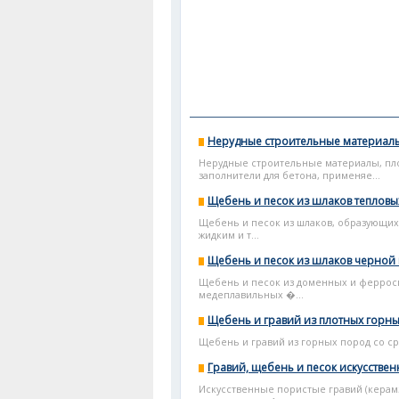
Нерудные строительные материал
Нерудные строительные материалы, пл
заполнители для бетона, применяе...
Щебень и песок из шлаков тепловы
Щебень и песок из шлаков, образующихс
жидким и т...
Щебень и песок из шлаков черной 
Щебень и песок из доменных и ферросп
медеплавильных �...
Щебень и гравий из плотных горн
Щебень и гравий из горных пород со сре
Гравий, щебень и песок искусстве
Искусственные пористые гравий (керам