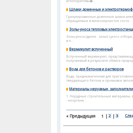
аглопоритовы�...
Шлаки доменные и электротермо
Гранулированные доменные шлаки алюмо
обращаемые в мелкозернистое состо...
Золы-уноса тепловых электростанц
Золы-уноса (далее - золы) сухого отбор
в п...
Вермикулит вспученный
Вспученный вермикулит, представляющ
получаемый в результате обжига природ
Вода для бетонов и растворов
Вода, предназначенная для приготовлен
твердеющего бетона и промывки заполни
Материалы нерудные, заполнители
1. Нерудные строительные материалы, 
- неоргани...
« Предыдущая
|
2
|
3
Сле
1