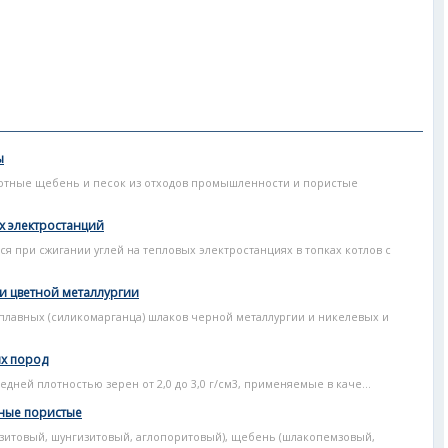
ы
отные щебень и песок из отходов промышленности и пористые
х электростанций
я при сжигании углей на тепловых электростанциях в топках котлов с
и цветной металлургии
лавных (силикомарганца) шлаков черной металлургии и никелевых и
ых пород
дней плотностью зерен от 2,0 до 3,0 г/см3, применяемые в каче...
нные пористые
зитовый, шунгизитовый, аглопоритовый), щебень (шлакопемзовый,