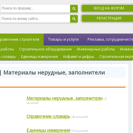
ВХОД НА ФОРУМ
РЕГИСТРАЦИЯ
равочник строителя
Товары и услуги
Реклама, сотрудничест
 работы
Строительное оборудование
Инженерные работы
Инжен
-словарь
Единицы измерения
Алфавит и цифры
Строительная мат
| Материалы нерудные, заполнители
Материалы нерудные, заполнители
(21
записей)
Справочник-словарь
(28 записей)
Единицы измерения
(18 записей)