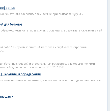
фосфорные
силикатного расплава, получаемые при выплавке чугуна и
ий для бетонов
а, образующиеся на тепловых электростанциях в результате сжигания углей
ий собой сыпучий зернистый материал чешуйчатого строения,
н...
ия бетонных смесей и строительных растворов, а также для поливки
телей, должна соответствовать ГОСТ 23732-79.
 | Термины и определения
включая плотные заполнители, а также пористые природные заполнители
дующая »