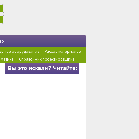
во
ерное оборудование
Расход материалов
ематика
Справочник проектировщика