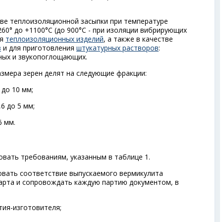
.
ве теплоизоляционной засыпки при температуре
60° до +1100°С (до 900°С - при изоляции вибрирующих
ия
теплоизоляционных изделий
, а также в качестве
в
и для приготовления
штукатурных растворов
:
ных и звукопоглощающих.
азмера зерен делят на следующие фракции:
 до 10 мм;
6 до 5 мм;
6 мм.
вать требованиям, указанным в таблице 1.
овать соответствие выпускаемого вермикулита
арта и сопровождать каждую партию документом, в
тия-изготовителя;