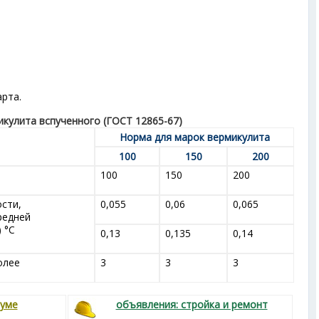
рта.
икулита вспученного (ГОСТ 12865-67)
Норма для марок вермикулита
100
150
200
100
150
200
сти,
0,055
0,06
0,065
средней
) °С
0,13
0,135
0,14
олее
3
3
3
руме
объявления: стройка и ремонт