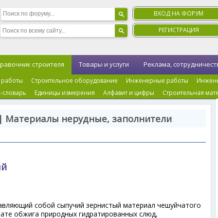
ВХОД НА ФОРУМ
РЕГИСТРАЦИЯ
равочник строителя
Товары и услуги
Реклама, сотрудничест
 работы
Строительное оборудование
Инженерные работы
Инжен
-словарь
Единицы измерения
Алфавит и цифры
Строительная мат
| Материалы нерудные, заполнители
ый
тавляющий собой сыпучий зернистый материал чешуйчатого
тате обжига природных гидратированных слюд,