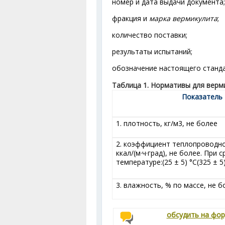
номер и дата выдачи документа;
фракция и
марка вермикулита
;
количество поставки;
результаты испытаний;
обозначение настоящего станда
Таблица 1. Нормативы для верм
Показатель
1. плотность, кг/м
3
, не более
2. коэффициент теплопроводно
ккал/(м·ч·град), не более. При 
температуре:(25 ± 5) °С(325 ± 5
3. влажность, % по массе, не б
обсудить на фо