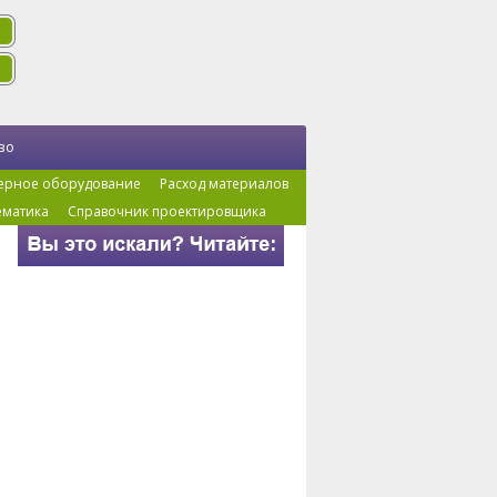
во
ерное оборудование
Расход материалов
ематика
Справочник проектировщика