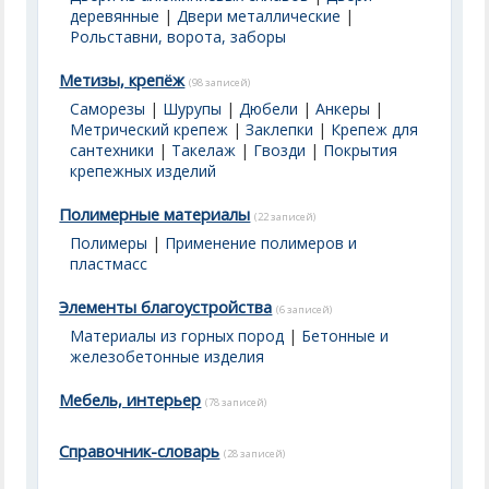
деревянные
|
Двери металлические
|
Рольставни, ворота, заборы
Метизы, крепёж
(98 записей)
Саморезы
|
Шурупы
|
Дюбели
|
Анкеры
|
Метрический крепеж
|
Заклепки
|
Крепеж для
сантехники
|
Такелаж
|
Гвозди
|
Покрытия
крепежных изделий
Полимерные материалы
(22 записей)
Полимеры
|
Применение полимеров и
пластмасс
Элементы благоустройства
(6 записей)
Материалы из горных пород
|
Бетонные и
железобетонные изделия
Мебель, интерьер
(78 записей)
Справочник-словарь
(28 записей)