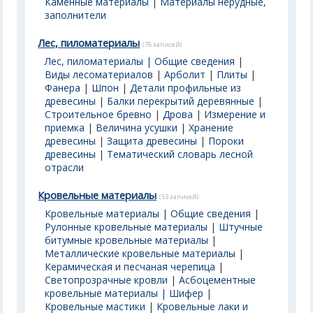
Каменные материалы
|
Материалы нерудные,
заполнители
Лес, пиломатериалы
(76 записей)
Лес, пиломатериалы | Общие сведения
|
Виды лесоматериалов
|
Арболит
|
Плиты
|
Фанера
|
Шпон
|
Детали профильные из
древесины
|
Балки перекрытий деревянные
|
Строительное бревно
|
Дрова
|
Измерение и
приемка
|
Величина усушки
|
Хранение
древесины
|
Защита древесины
|
Пороки
древесины
|
Тематический словарь лесной
отрасли
Кровельные материалы
(53 записей)
Кровельные материалы | Общие сведения
|
Рулонные кровельные материалы
|
Штучные
битумные кровельные материалы
|
Металлические кровельные материалы
|
Керамическая и песчаная черепица
|
Светопрозрачные кровли
|
Асбоцементные
кровельные материалы | Шифер
|
Кровельные мастики
|
Кровельные лаки и