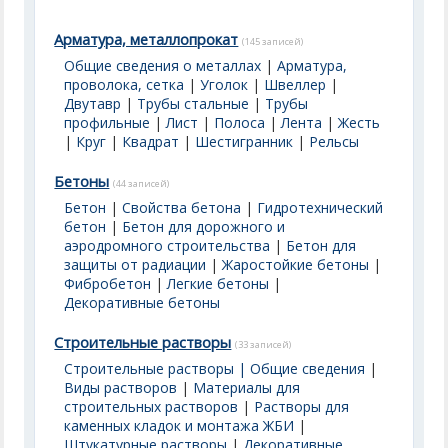
Арматура, металлопрокат
(145 записей)
Общие сведения о металлах
|
Арматура,
проволока, сетка
|
Уголок
|
Швеллер
|
Двутавр
|
Трубы стальные
|
Трубы
профильные
|
Лист
|
Полоса
|
Лента
|
Жесть
|
Круг
|
Квадрат
|
Шестигранник
|
Рельсы
Бетоны
(44 записей)
Бетон
|
Свойства бетона
|
Гидротехнический
бетон
|
Бетон для дорожного и
аэродромного строительства
|
Бетон для
защиты от радиации
|
Жаростойкие бетоны
|
Фибробетон
|
Легкие бетоны
|
Декоративные бетоны
Строительные растворы
(33 записей)
Строительные растворы | Общие сведения
|
Виды растворов
|
Материалы для
строительных растворов
|
Растворы для
каменных кладок и монтажа ЖБИ
|
Штукатурные растворы
|
Декоративные