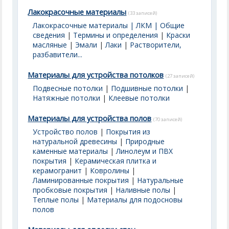
Лакокрасочные материалы
(33 записей)
Лакокрасочные материалы | ЛКМ | Общие
сведения
|
Термины и определения
|
Краски
масляные
|
Эмали
|
Лаки
|
Растворители,
разбавители...
Материалы для устройства потолков
(27 записей)
Подвесные потолки
|
Подшивные потолки
|
Натяжные потолки
|
Клеевые потолки
Материалы для устройства полов
(70 записей)
Устройство полов
|
Покрытия из
натуральной древесины
|
Природные
каменные материалы
|
Линолеум и ПВХ
покрытия
|
Керамическая плитка и
керамогранит
|
Ковролины
|
Ламинированные покрытия
|
Натуральные
пробковые покрытия
|
Наливные полы
|
Теплые полы
|
Материалы для подосновы
полов