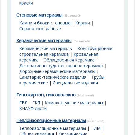
краски
Стеновые материалы
(33 записей)
Камни и блоки стеновые
|
Кирпич
|
Справочные данные
Керамические материалы
(38 записей)
Керамические материалы
|
Конструкционная
строительная керамика
|
Кровельная
керамика
|
Облицовочная керамика
|
Декоративно-художественная керамика
|
Дорожные керамические материалы
|
Санитарно-технические изделия
|
Трубы
керамические
|
Специальные изделия
Гипсокартон, гипсоволокно
(14 записей)
ГВЛ
|
ГКЛ
|
Комплектующие материалы
|
КНАУФ листы
Теплоизоляционные материалы
(42 записей)
Теплоизоляционные материалы | ТИМ |
Общие сведения
|
Органические