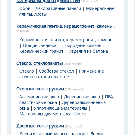
Материалы для отделки стен
(29 записей)
Обои
|
Декоративные панели
|
Минеральные
плиты, листы
Керамическая плитка, керамогранит, камень
(31
записей)
Керамическая плитка, керамогранит, камень
| Общие сведения
|
Природный камень
|
Керамический гранит
|
Изделия из бетона
Стекло, стеклопакеты
(30 записей)
Стекло
|
Свойства стекол
|
Применение
стекла в строительстве
Оконные конструкции
(155 записей)
Алюминиевые окна
|
Деревянные окна
|
ПВХ,
пластиковые окна
|
Деревоалюминиевые
окна
|
Уплотняющие материалы
|
Материалы для монтажа illbruck
Дверные конструкции
(89 записей)
Двери из алюминиевых сплавов
|
Двери