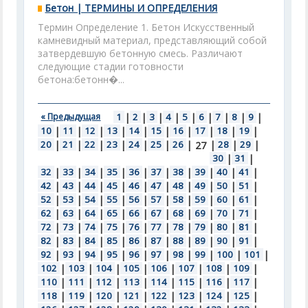
Бетон | ТЕРМИНЫ И ОПРЕДЕЛЕНИЯ
Термин Определение 1. Бетон Искусственный
камневидный материал, представляющий собой
затвердевшую бетонную смесь. Различают
следующие стадии готовности
бетона:бетонн�...
« Предыдущая
1
|
2
|
3
|
4
|
5
|
6
|
7
|
8
|
9
|
10
|
11
|
12
|
13
|
14
|
15
|
16
|
17
|
18
|
19
|
20
|
21
|
22
|
23
|
24
|
25
|
26
|
|
28
|
29
|
27
30
|
31
|
32
|
33
|
34
|
35
|
36
|
37
|
38
|
39
|
40
|
41
|
42
|
43
|
44
|
45
|
46
|
47
|
48
|
49
|
50
|
51
|
52
|
53
|
54
|
55
|
56
|
57
|
58
|
59
|
60
|
61
|
62
|
63
|
64
|
65
|
66
|
67
|
68
|
69
|
70
|
71
|
72
|
73
|
74
|
75
|
76
|
77
|
78
|
79
|
80
|
81
|
82
|
83
|
84
|
85
|
86
|
87
|
88
|
89
|
90
|
91
|
92
|
93
|
94
|
95
|
96
|
97
|
98
|
99
|
100
|
101
|
102
|
103
|
104
|
105
|
106
|
107
|
108
|
109
|
110
|
111
|
112
|
113
|
114
|
115
|
116
|
117
|
118
|
119
|
120
|
121
|
122
|
123
|
124
|
125
|