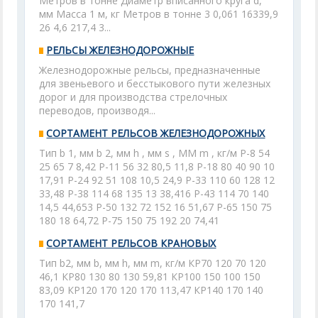
Метров в тонне Диаметр вписанного круга d,
мм Масса 1 м, кг Метров в тонне 3 0,061 16339,9
26 4,6 217,4 3...
РЕЛЬСЫ ЖЕЛЕЗНОДОРОЖНЫЕ
Железнодорожные рельсы, предназначенные
для звеньевого и бесстыкового пути железных
дорог и для производства стрелочных
переводов, производя...
СОРТАМЕНТ РЕЛЬСОВ ЖЕЛЕЗНОДОРОЖНЫХ
Тип b 1, мм b 2, мм h , мм s , ММ m , кг/м Р-8 54
25 65 7 8,42 P-11 56 32 80,5 11,8 P-18 80 40 90 10
17,91 Р-24 92 51 108 10,5 24,9 P-33 110 60 128 12
33,48 P-38 114 68 135 13 38,416 P-43 114 70 140
14,5 44,653 Р-50 132 72 152 16 51,67 P-65 150 75
180 18 64,72 Р-75 150 75 192 20 74,41
СОРТАМЕНТ РЕЛЬСОВ КРАНОВЫХ
Тип b2, мм b, мм h, мм m, кг/м КР70 120 70 120
46,1 КР80 130 80 130 59,81 КР100 150 100 150
83,09 КР120 170 120 170 113,47 КР140 170 140
170 141,7