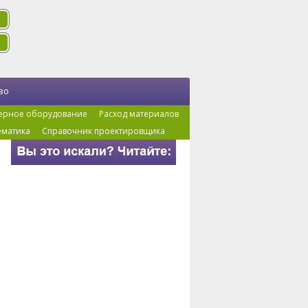
во
ерное оборудование
Расход материалов
ематика
Справочник проектировщика