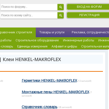
ВХОД НА ФОРУМ
РЕГИСТРАЦИЯ
равочник строителя
Товары и услуги
Реклама, сотрудничест
 работы
Строительное оборудование
Инженерные работы
Инжен
-словарь
Единицы измерения
Алфавит и цифры
Строительная мат
 | Клеи HENKEL-MAKROFLEX
Герметики HENKEL-MAKROFLEX
ей)
(12 записей)
Монтажные пены HENKEL-MAKROFLEX
(7
записей)
Справочник-словарь
(28 записей)