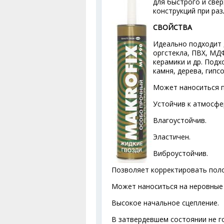
для быстрого и све
конструкций при раз
СВОЙСТВА
Идеально подходит д
оргстекла, ПВХ, МДФ
керамики и др. Подх
камня, дерева, гипс
Может наноситься пр
Устойчив к атмосфе
Влагоустойчив.
Эластичен.
Виброустойчив.
Позволяет корректировать пол
Может наноситься на неровные 
Высокое начальное сцепление.
В затвердевшем состоянии не г