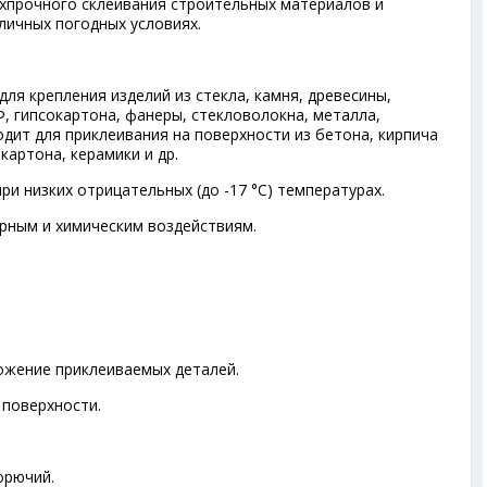
рхпрочного склеивания строительных материалов и
личных погодных условиях.
ля крепления изделий из стекла, камня, древесины,
, гипсокартона, фанеры, стекловолокна, металла,
одит для приклеивания на поверхности из бетона, кирпича
окартона, керамики и др.
и низких отрицательных (до -17 °С) температурах.
рным и химическим воздействиям.
ожение приклеиваемых деталей.
поверхности.
орючий.