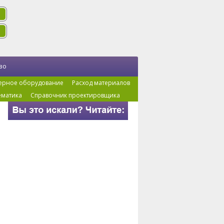
во
ерное оборудование
Расход материалов
ематика
Справочник проектировщика