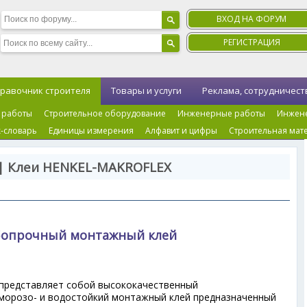
ВХОД НА ФОРУМ
РЕГИСТРАЦИЯ
равочник строителя
Товары и услуги
Реклама, сотрудничест
 работы
Строительное оборудование
Инженерные работы
Инжен
-словарь
Единицы измерения
Алфавит и цифры
Строительная мат
 | Клеи HENKEL-MAKROFLEX
бопрочный монтажный клей
представляет собой высококачественный
морозо- и водостойкий монтажный клей предназначенный