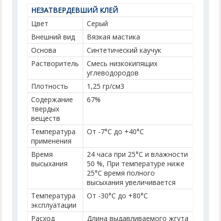
НЕЗАТВЕРДЕВШИЙ КЛЕЙ
Цвет
Серый
Внешний вид
Вязкая мастика
Основа
Синтетический каучук
Растворитель
Смесь низкокипящих
углеводородов
Плотность
1,25 гр/см
3
Содержание
67%
твердых
веществ
Температура
От -7°С до +40°С
применения
Время
24 часа при 25°С и влажности
высыхания
50 %, При температуре ниже
25°С время полного
высыхания увеличивается
Температура
От -30°С до +80°С
эксплуатации
Расход
Длина выдавливаемого жгута