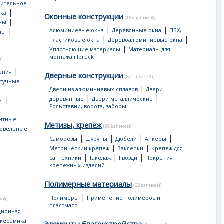
оительное
|
ка
Оконные конструкции
(155 записей)
|
ны
|
|
|
Алюминиевые окна
Деревянные окна
ПВХ,
ны
|
|
пластиковые окна
Деревоалюминиевые окна
|
Уплотняющие материалы
Материалы для
монтажа illbruck
)
|
ения
Дверные конструкции
(89 записей)
тучные
|
Двери из алюминиевых сплавов
Двери
|
|
|
деревянные
Двери металлические
ы
Рольставни, ворота, заборы
нтные
Метизы, крепёж
(98 записей)
овельные
|
|
|
|
Саморезы
Шурупы
Дюбели
Анкеры
|
|
Метрический крепеж
Заклепки
Крепеж для
|
|
|
сантехники
Такелаж
Гвозди
Покрытия
крепежных изделий
Полимерные материалы
(22 записей)
|
Полимеры
Применение полимеров и
сей)
пластмасс
ционная
 керамика