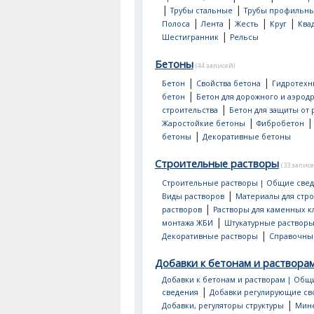
|
|
Трубы стальные
Трубы профильн
|
|
|
|
Полоса
Лента
Жесть
Круг
Ква
|
Шестигранник
Рельсы
Бетоны
(44 записей)
|
|
Бетон
Свойства бетона
Гидротехн
|
бетон
Бетон для дорожного и аэрод
|
строительства
Бетон для защиты от
|
Жаростойкие бетоны
Фибробетон
|
бетоны
Декоративные бетоны
Строительные растворы
(33 записе
Строительные растворы | Общие све
|
Виды растворов
Материалы для стр
|
растворов
Растворы для каменных к
|
монтажа ЖБИ
Штукатурные раствор
|
Декоративные растворы
Справочны
Добавки к бетонам и раствора
Добавки к бетонам и растворам | Общ
|
сведения
Добавки регулирующие св
|
Добавки, регуляторы структуры
Мин