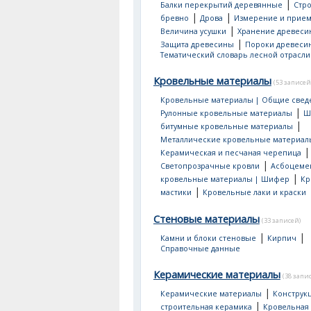
|
Балки перекрытий деревянные
Стр
|
|
бревно
Дрова
Измерение и прием
|
Величина усушки
Хранение древеси
|
Защита древесины
Пороки древеси
Тематический словарь лесной отрасли
Кровельные материалы
(53 записей
Кровельные материалы | Общие свед
|
Рулонные кровельные материалы
Ш
|
битумные кровельные материалы
Металлические кровельные материал
|
Керамическая и песчаная черепица
|
Светопрозрачные кровли
Асбоцеме
|
кровельные материалы | Шифер
Кр
|
мастики
Кровельные лаки и краски
Стеновые материалы
(33 записей)
|
|
Камни и блоки стеновые
Кирпич
Справочные данные
Керамические материалы
(38 запи
|
Керамические материалы
Конструк
|
строительная керамика
Кровельная