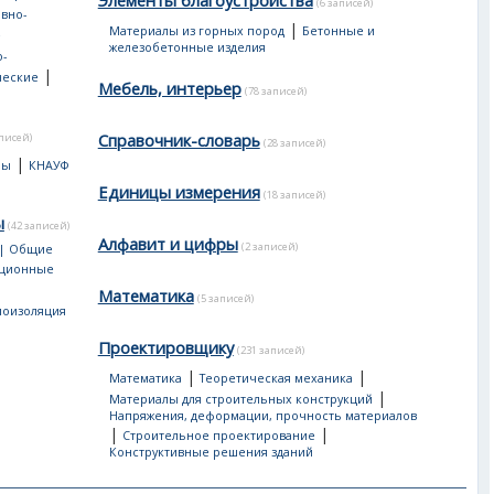
Элементы благоустройства
(6 записей)
вно-
|
Материалы из горных пород
Бетонные и
е
железобетонные изделия
-
|
ческие
Мебель, интерьер
(78 записей)
Справочник-словарь
аписей)
(28 записей)
|
лы
КНАУФ
Единицы измерения
(18 записей)
ы
(42 записей)
Алфавит и цифры
(2 записей)
 | Общие
яционные
Математика
(5 записей)
лоизоляция
Проектировщику
(231 записей)
|
|
Математика
Теоретическая механика
|
Материалы для строительных конструкций
Напряжения, деформации, прочность материалов
|
|
Строительное проектирование
Конструктивные решения зданий