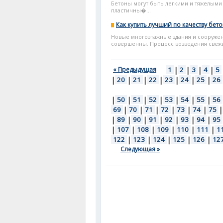
Бетоны могут быть легкими и тяжелым
пластичны�...
Как купить лучший по качеству бет
Новые многоэтажные здания и сооружен
совершенны. Процесс возведения свежи
« Предыдущая
1
|
2
|
3
|
4
|
5
|
20
|
21
|
22
|
23
|
24
|
25
|
26
|
50
|
51
|
52
|
53
|
54
|
55
|
56
69
|
70
|
71
|
72
|
73
|
74
|
75
|
|
89
|
90
|
91
|
92
|
93
|
94
|
95
|
107
|
108
|
109
|
110
|
111
|
1
122
|
123
|
124
|
125
|
126
|
12
Следующая »