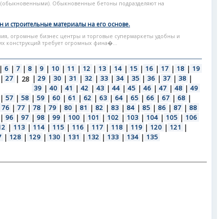
и (обыкновенными). Обыкновенные бетоны подразделяют на
он и строительные материалы на его основе.
ия, огромные бизнес центры и торговые супермаркеты удобны и
х конструкций требует огромных фина�...
|
6
|
7
|
8
|
9
|
10
|
11
|
12
|
13
|
14
|
15
|
16
|
17
|
18
|
19
|
27
|
|
29
|
30
|
31
|
32
|
33
|
34
|
35
|
36
|
37
|
38
|
28
39
|
40
|
41
|
42
|
43
|
44
|
45
|
46
|
47
|
48
|
49
|
57
|
58
|
59
|
60
|
61
|
62
|
63
|
64
|
65
|
66
|
67
|
68
|
76
|
77
|
78
|
79
|
80
|
81
|
82
|
83
|
84
|
85
|
86
|
87
|
88
|
96
|
97
|
98
|
99
|
100
|
101
|
102
|
103
|
104
|
105
|
106
12
|
113
|
114
|
115
|
116
|
117
|
118
|
119
|
120
|
121
|
7
|
128
|
129
|
130
|
131
|
132
|
133
|
134
|
135