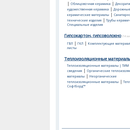
|
|
Облицовочная керамика
Декорати
|
художественная керамика
Дорожны
|
керамические материалы
Санитарно
|
технические изделия
Трубы керами
Специальные изделия
Гипсокартон, гипсоволокно
(14 з
|
|
ГВЛ
ГКЛ
Комплектующие материа
листы
Теплоизоляционные материал
Теплоизоляционные материалы | ТИМ
|
сведения
Органические теплоизол
|
материалы
Неорганические
|
теплоизоляционные материалы
Теп
СофтБорд™