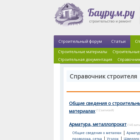
Строительный форум
Статьи
Сп
Строительные материалы
Строительные
Строительная документация
Справочник
Справочник строителя
Общие сведения о строительн
материалах
(12 записей)
Арматура, металлопрокат
(145 зап
|
Общие сведения о металлах
Арматур
|
|
проволока, сетка
Уголок
Швеллер