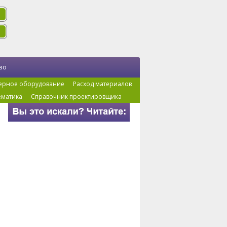
во
ерное оборудование
Расход материалов
ематика
Справочник проектировщика