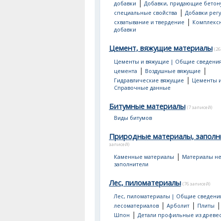
|
добавки
Добавки, придающие бетон
|
специальные свойства
Добавки рег
|
схватывание и твердение
Комплекс
добавки
Цемент, вяжущие материалы
(26
Цементы и вяжущие | Общие сведени
|
|
цемента
Воздушные вяжущие
|
Гидравлические вяжущие
Цементы и
Справочные данные
Битумные материалы
(7 записей)
Виды битумов
Природные материалы, заполн
записей)
|
Каменные материалы
Материалы не
заполнители
Лес, пиломатериалы
(76 записей)
Лес, пиломатериалы | Общие сведени
|
|
лесоматериалов
Арболит
Плиты
|
Шпон
Детали профильные из древе