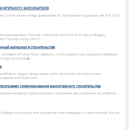
И КРУПНОГО ЗАПОЛНИТЕЛЯ
мм Соотношение между фракциями, %, при размере фракции, мм 5-10 10-20
ненормируемые Полный остаток на сите 0,65, % по массе Модуль
2/г Проход через сито 0...
нный материал в строительстве
 половине XIX века было связано с необходимостью совершенствования
он уже использо�...
е
ний день трудно представить себе строительство жилого или
ования железобетонн...
 программу стимулирования малоэтажного строительства
изации находятся сразу несколько программ, рассчитанных на развитие
образуется в результате твердения смеси вяжущего и заполнителя. Бетон,