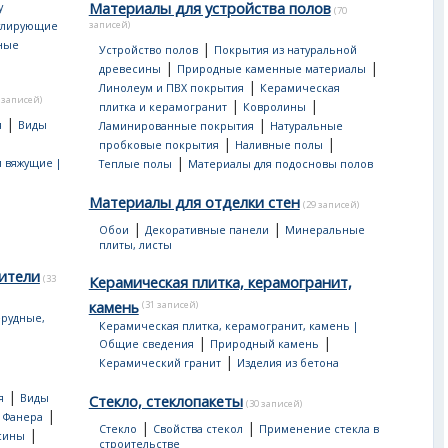
Материалы для устройства полов
у
(70
записей)
улирующие
ные
|
Устройство полов
Покрытия из натуральной
|
|
древесины
Природные каменные материалы
|
Линолеум и ПВХ покрытия
Керамическая
 записей)
|
|
плитка и керамогранит
Ковролины
|
|
я
Виды
Ламинированные покрытия
Натуральные
|
|
пробковые покрытия
Наливные полы
|
 вяжущие |
Теплые полы
Материалы для подосновы полов
Материалы для отделки стен
(29 записей)
|
|
Обои
Декоративные панели
Минеральные
плиты, листы
ители
(33
Керамическая плитка, керамогранит,
камень
(31 записей)
рудные,
Керамическая плитка, керамогранит, камень |
|
|
Общие сведения
Природный камень
|
Керамический гранит
Изделия из бетона
|
я
Виды
Стекло, стеклопакеты
(30 записей)
|
|
Фанера
|
|
Стекло
Свойства стекол
Применение стекла в
|
сины
строительстве