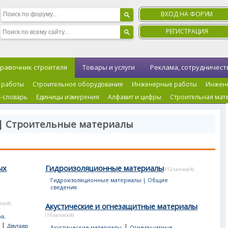
ВХОД НА ФОРУМ
РЕГИСТРАЦИЯ
равочник строителя
Товары и услуги
Реклама, сотрудничест
 работы
Строительное оборудование
Инженерные работы
Инжен
-словарь
Единицы измерения
Алфавит и цифры
Строительная мат
 | Строительные материалы
ых
Гидроизоляционные материалы
(12 записей)
Гидроизоляционные материалы | Общие
сведения
исей)
Акустические и огнезащитные материалы
(14 записей)
а,
|
|
Двутавр
Акустические материалы
Огнезащитные