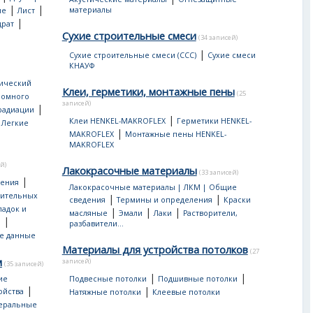
|
|
материалы
ые
Лист
|
драт
Сухие строительные смеси
(34 записей)
|
Сухие строительные смеси (ССС)
Сухие смеси
КНАУФ
ический
Клеи, герметики, монтажные пены
(25
ромного
записей)
|
 радиации
|
|
Клеи HENKEL-MAKROFLEX
Герметики HENKEL-
Легкие
|
MAKROFLEX
Монтажные пены HENKEL-
MAKROFLEX
й)
Лакокрасочные материалы
(33 записей)
|
дения
Лакокрасочные материалы | ЛКМ | Общие
оительных
|
|
сведения
Термины и определения
Краски
ладок и
|
|
|
масляные
Эмали
Лаки
Растворители,
|
ы
разбавители...
е данные
Материалы для устройства потолков
(27
м
записей)
(35 записей)
|
|
ие
Подвесные потолки
Подшивные потолки
|
|
ойства
Натяжные потолки
Клеевые потолки
еральные