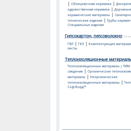
|
|
Облицовочная керамика
Декорати
|
художественная керамика
Дорожны
|
керамические материалы
Санитарно
|
технические изделия
Трубы керами
Специальные изделия
Гипсокартон, гипсоволокно
(14 з
|
|
ГВЛ
ГКЛ
Комплектующие материа
листы
Теплоизоляционные материал
Теплоизоляционные материалы | ТИМ
|
сведения
Органические теплоизол
|
материалы
Неорганические
|
теплоизоляционные материалы
Теп
СофтБорд™