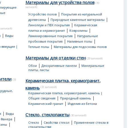
Материалы для устройства полов
у
(70
записей)
улирующие
ные
|
Устройство полов
Покрытия из натуральной
|
|
древесины
Природные каменные материалы
|
Линолеум и ПВХ покрытия
Керамическая
 записей)
|
|
плитка и керамогранит
Ковролины
|
|
я
Виды
Ламинированные покрытия
Натуральные
|
|
пробковые покрытия
Наливные полы
|
 вяжущие |
Теплые полы
Материалы для подосновы полов
Материалы для отделки стен
(29 записей)
|
|
Обои
Декоративные панели
Минеральные
плиты, листы
ители
(33
Керамическая плитка, керамогранит,
камень
(31 записей)
рудные,
Керамическая плитка, керамогранит, камень |
|
|
Общие сведения
Природный камень
|
Керамический гранит
Изделия из бетона
|
я
Виды
Стекло, стеклопакеты
(30 записей)
|
|
Фанера
|
|
Стекло
Свойства стекол
Применение стекла в
|
сины
строительстве