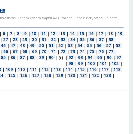
НИЯ
из алюминиевого сплава марки АД31 закаленного и искусственно сост...
|
6
|
7
|
8
|
9
|
10
|
11
|
12
|
13
|
14
|
15
|
16
|
17
|
18
|
19
|
27
|
28
|
29
|
30
|
31
|
32
|
33
|
34
|
35
|
36
|
37
|
38
|
46
|
47
|
48
|
49
|
50
|
51
|
52
|
53
|
54
|
55
|
56
|
57
|
58
|
66
|
67
|
68
|
69
|
70
|
71
|
72
|
73
|
74
|
75
|
76
|
77
|
85
|
86
|
87
|
88
|
89
|
90
|
|
92
|
93
|
94
|
95
|
96
|
97
91
|
98
|
99
|
100
|
101
|
102
|
8
|
109
|
110
|
111
|
112
|
113
|
114
|
115
|
116
|
117
|
118
24
|
125
|
126
|
127
|
128
|
129
|
130
|
131
|
132
|
133
|