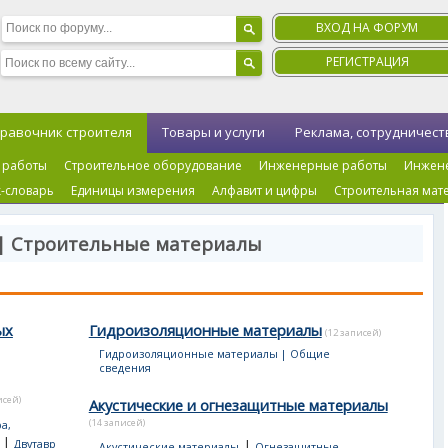
ВХОД НА ФОРУМ
РЕГИСТРАЦИЯ
равочник строителя
Товары и услуги
Реклама, сотрудничест
 работы
Строительное оборудование
Инженерные работы
Инжен
-словарь
Единицы измерения
Алфавит и цифры
Строительная мат
 | Строительные материалы
ых
Гидроизоляционные материалы
(12 записей)
Гидроизоляционные материалы | Общие
сведения
исей)
Акустические и огнезащитные материалы
(14 записей)
а,
|
|
Двутавр
Акустические материалы
Огнезащитные