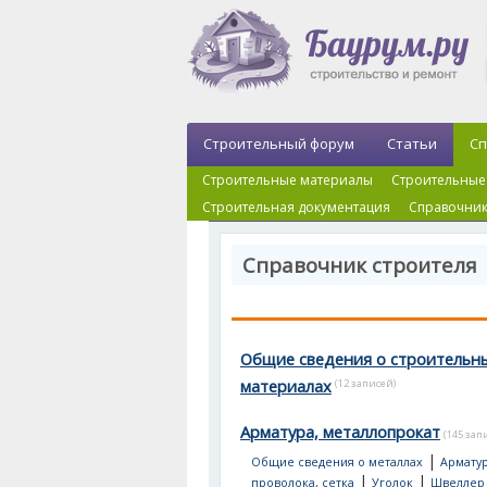
Строительный форум
Статьи
Сп
Строительные материалы
Строительные
Строительная документация
Справочник
Справочник строителя
Общие сведения о строительн
материалах
(12 записей)
Арматура, металлопрокат
(145 зап
|
Общие сведения о металлах
Арматур
|
|
проволока, сетка
Уголок
Швеллер