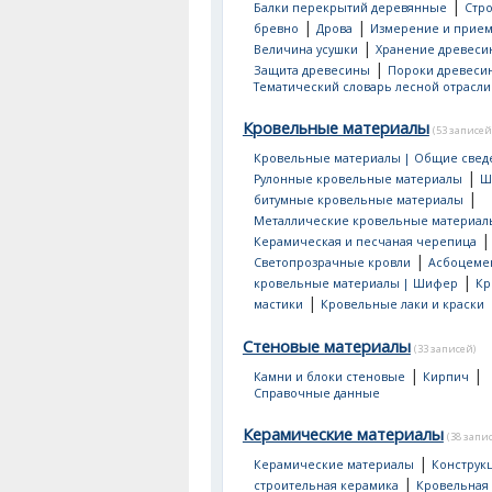
|
Балки перекрытий деревянные
Стр
|
|
бревно
Дрова
Измерение и прием
|
Величина усушки
Хранение древеси
|
Защита древесины
Пороки древеси
Тематический словарь лесной отрасли
Кровельные материалы
(53 записей
Кровельные материалы | Общие свед
|
Рулонные кровельные материалы
Ш
|
битумные кровельные материалы
Металлические кровельные материал
|
Керамическая и песчаная черепица
|
Светопрозрачные кровли
Асбоцеме
|
кровельные материалы | Шифер
Кр
|
мастики
Кровельные лаки и краски
Стеновые материалы
(33 записей)
|
|
Камни и блоки стеновые
Кирпич
Справочные данные
Керамические материалы
(38 запи
|
Керамические материалы
Конструк
|
строительная керамика
Кровельная