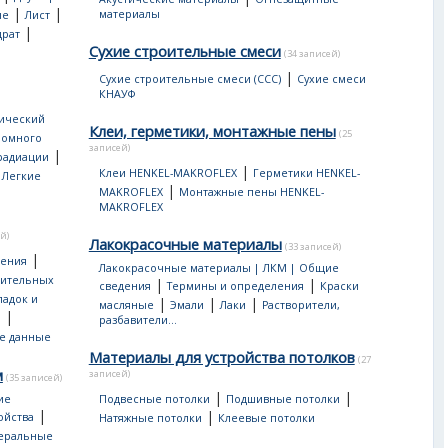
|
|
материалы
ые
Лист
|
драт
Сухие строительные смеси
(34 записей)
|
Сухие строительные смеси (ССС)
Сухие смеси
КНАУФ
ический
Клеи, герметики, монтажные пены
(25
ромного
записей)
|
 радиации
|
|
Клеи HENKEL-MAKROFLEX
Герметики HENKEL-
Легкие
|
MAKROFLEX
Монтажные пены HENKEL-
MAKROFLEX
й)
Лакокрасочные материалы
(33 записей)
|
дения
Лакокрасочные материалы | ЛКМ | Общие
оительных
|
|
сведения
Термины и определения
Краски
ладок и
|
|
|
масляные
Эмали
Лаки
Растворители,
|
ы
разбавители...
е данные
Материалы для устройства потолков
(27
м
записей)
(35 записей)
|
|
ие
Подвесные потолки
Подшивные потолки
|
|
ойства
Натяжные потолки
Клеевые потолки
еральные