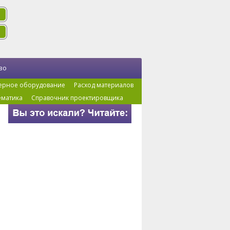
во
ерное оборудование
Расход материалов
ематика
Справочник проектировщика