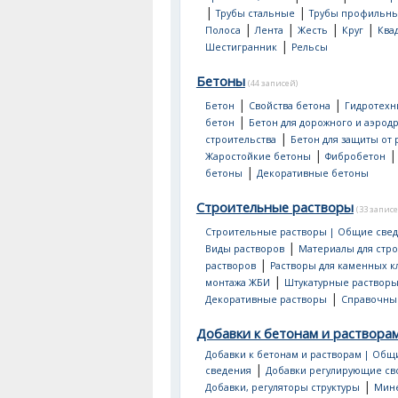
|
|
Трубы стальные
Трубы профильн
|
|
|
|
Полоса
Лента
Жесть
Круг
Ква
|
Шестигранник
Рельсы
Бетоны
(44 записей)
|
|
Бетон
Свойства бетона
Гидротехн
|
бетон
Бетон для дорожного и аэрод
|
строительства
Бетон для защиты от
|
Жаростойкие бетоны
Фибробетон
|
бетоны
Декоративные бетоны
Строительные растворы
(33 записе
Строительные растворы | Общие све
|
Виды растворов
Материалы для стр
|
растворов
Растворы для каменных к
|
монтажа ЖБИ
Штукатурные раствор
|
Декоративные растворы
Справочны
Добавки к бетонам и раствора
Добавки к бетонам и растворам | Общ
|
сведения
Добавки регулирующие св
|
Добавки, регуляторы структуры
Мин