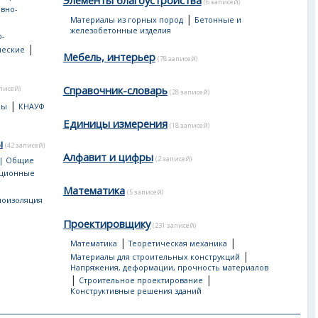
Элементы благоустройства
(6 записей)
вно-
|
Материалы из горных пород
Бетонные и
е
железобетонные изделия
-
|
ческие
Мебель, интерьер
(78 записей)
Справочник-словарь
аписей)
(28 записей)
|
лы
КНАУФ
Единицы измерения
(18 записей)
ы
(42 записей)
Алфавит и цифры
(2 записей)
 | Общие
яционные
Математика
(5 записей)
лоизоляция
Проектировщику
(231 записей)
|
|
Математика
Теоретическая механика
|
Материалы для строительных конструкций
Напряжения, деформации, прочность материалов
|
|
Строительное проектирование
Конструктивные решения зданий