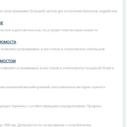
е окна применяют большей частью для остекления балконов, лоджий или
ЫЕ
остью и долговечностью, но уступают пластиковым окнам по
РМОМОСТА
озволяют устанавливать в них стекла и стеклопакеты небольшой
ОМОСТОМ
зволяют устанавливать в них стекла и стеклопакеты толщиной 36 мм и
емы алюминий-магний-кремний, изготовленные методом горячего
дующие термины с соответствующими определениями: Профиль -
до 7000 мм. Допускается по согласованию с потребителем,