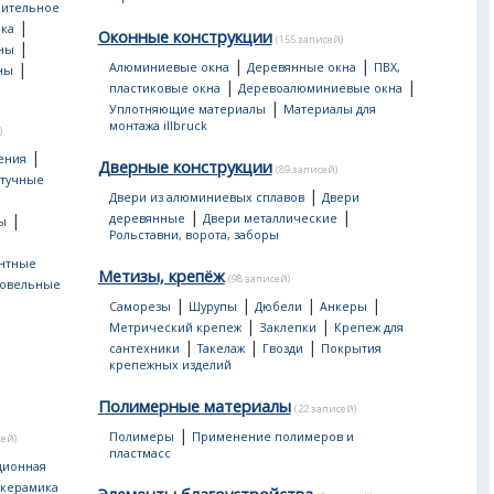
оительное
|
ка
Оконные конструкции
(155 записей)
|
ны
|
|
|
Алюминиевые окна
Деревянные окна
ПВХ,
ны
|
|
пластиковые окна
Деревоалюминиевые окна
|
Уплотняющие материалы
Материалы для
монтажа illbruck
)
|
ения
Дверные конструкции
(89 записей)
тучные
|
Двери из алюминиевых сплавов
Двери
|
|
|
деревянные
Двери металлические
ы
Рольставни, ворота, заборы
нтные
Метизы, крепёж
(98 записей)
овельные
|
|
|
|
Саморезы
Шурупы
Дюбели
Анкеры
|
|
Метрический крепеж
Заклепки
Крепеж для
|
|
|
сантехники
Такелаж
Гвозди
Покрытия
крепежных изделий
Полимерные материалы
(22 записей)
|
Полимеры
Применение полимеров и
сей)
пластмасс
ционная
 керамика