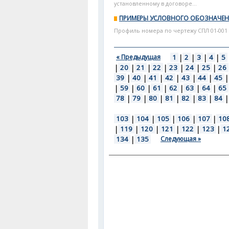
установленному в договоре...
ПРИМЕРЫ УСЛОВНОГО ОБОЗНАЧЕ
Профиль номера по чертежу СПЛ 01-001 
« Предыдущая
1
|
2
|
3
|
4
|
5
|
20
|
21
|
22
|
23
|
24
|
25
|
26
39
|
40
|
41
|
42
|
43
|
44
|
45
|
|
59
|
60
|
61
|
62
|
63
|
64
|
65
78
|
79
|
80
|
81
|
82
|
83
|
84
|
103
|
104
|
105
|
106
|
107
|
10
|
119
|
120
|
121
|
122
|
123
|
1
134
|
135
Следующая »