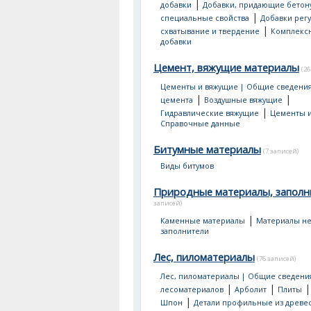
|
добавки
Добавки, придающие бетон
|
специальные свойства
Добавки рег
|
схватывание и твердение
Комплекс
добавки
Цемент, вяжущие материалы
(26
Цементы и вяжущие | Общие сведени
|
|
цемента
Воздушные вяжущие
|
Гидравлические вяжущие
Цементы и
Справочные данные
Битумные материалы
(7 записей)
Виды битумов
Природные материалы, заполн
записей)
|
Каменные материалы
Материалы не
заполнители
Лес, пиломатериалы
(76 записей)
Лес, пиломатериалы | Общие сведени
|
|
лесоматериалов
Арболит
Плиты
|
Шпон
Детали профильные из древе