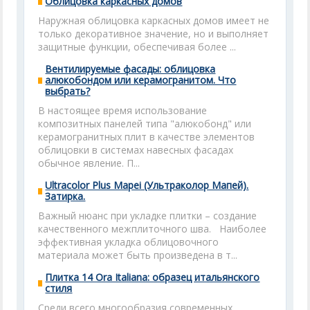
Облицовка каркасных домов
Наружная облицовка каркасных домов имеет не
только декоративное значение, но и выполняет
защитные функции, обеспечивая более ...
Вентилируемые фасады: облицовка
алюкобондом или керамогранитом. Что
выбрать?
В настоящее время использование
композитных панелей типа "алюкобонд" или
керамогранитных плит в качестве элементов
облицовки в системах навесных фасадах
обычное явление. П...
Ultracolor Plus Mapei (Ультраколор Мапей).
Затирка.
Важный нюанс при укладке плитки – создание
качественного межплиточного шва. Наиболее
эффективная укладка облицовочного
материала может быть произведена в т...
Плитка 14 Ora Italiana: образец итальянского
стиля
Среди всего многообразия современных