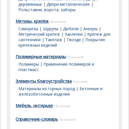
деревянные
|
Двери металлические
|
Рольставни, ворота, заборы
Метизы, крепёж
(98 записей)
Саморезы
|
Шурупы
|
Дюбели
|
Анкеры
|
Метрический крепеж
|
Заклепки
|
Крепеж для
сантехники
|
Такелаж
|
Гвозди
|
Покрытия
крепежных изделий
Полимерные материалы
(22 записей)
Полимеры
|
Применение полимеров и
пластмасс
Элементы благоустройства
(6 записей)
Материалы из горных пород
|
Бетонные и
железобетонные изделия
Мебель, интерьер
(78 записей)
Справочник-словарь
(28 записей)