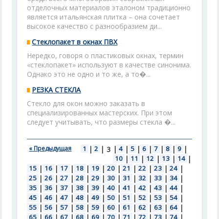
отделочных материалов эталоном традиционно
является итальянская плитка – она сочетает
высокое качество с разнообразием ди...
Стеклопакет в окнах ПВХ
Нередко, говоря о пластиковых окнах, термин
«стеклопакет» используют в качестве синонима.
Однако это не одно и то же, а то�...
РЕЗКА СТЕКЛА
Стекло для окон можно заказать в
специализированных мастерских. При этом
следует учитывать, что размеры стекла �...
« Предыдущая
1
|
2
|
|
4
|
5
|
6
|
7
|
8
|
9
|
3
10
|
11
|
12
|
13
|
14
|
15
|
16
|
17
|
18
|
19
|
20
|
21
|
22
|
23
|
24
|
25
|
26
|
27
|
28
|
29
|
30
|
31
|
32
|
33
|
34
|
35
|
36
|
37
|
38
|
39
|
40
|
41
|
42
|
43
|
44
|
45
|
46
|
47
|
48
|
49
|
50
|
51
|
52
|
53
|
54
|
55
|
56
|
57
|
58
|
59
|
60
|
61
|
62
|
63
|
64
|
65
|
66
|
67
|
68
|
69
|
70
|
71
|
72
|
73
|
74
|