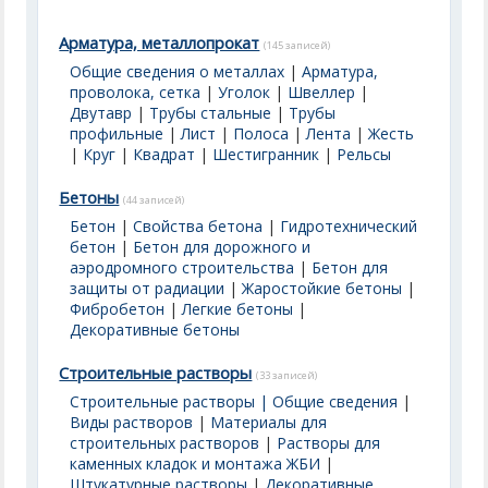
Арматура, металлопрокат
(145 записей)
Общие сведения о металлах
|
Арматура,
проволока, сетка
|
Уголок
|
Швеллер
|
Двутавр
|
Трубы стальные
|
Трубы
профильные
|
Лист
|
Полоса
|
Лента
|
Жесть
|
Круг
|
Квадрат
|
Шестигранник
|
Рельсы
Бетоны
(44 записей)
Бетон
|
Свойства бетона
|
Гидротехнический
бетон
|
Бетон для дорожного и
аэродромного строительства
|
Бетон для
защиты от радиации
|
Жаростойкие бетоны
|
Фибробетон
|
Легкие бетоны
|
Декоративные бетоны
Строительные растворы
(33 записей)
Строительные растворы | Общие сведения
|
Виды растворов
|
Материалы для
строительных растворов
|
Растворы для
каменных кладок и монтажа ЖБИ
|
Штукатурные растворы
|
Декоративные