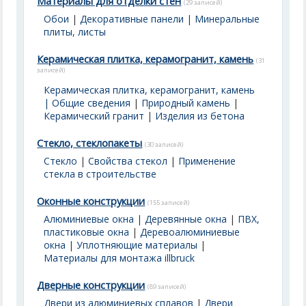
Материалы для отделки стен
(29 записей)
Обои
|
Декоративные панели
|
Минеральные
плиты, листы
Керамическая плитка, керамогранит, камень
(31
записей)
Керамическая плитка, керамогранит, камень
| Общие сведения
|
Природный камень
|
Керамический гранит
|
Изделия из бетона
Стекло, стеклопакеты
(30 записей)
Стекло
|
Свойства стекол
|
Применение
стекла в строительстве
Оконные конструкции
(155 записей)
Алюминиевые окна
|
Деревянные окна
|
ПВХ,
пластиковые окна
|
Деревоалюминиевые
окна
|
Уплотняющие материалы
|
Материалы для монтажа illbruck
Дверные конструкции
(89 записей)
Двери из алюминиевых сплавов
|
Двери