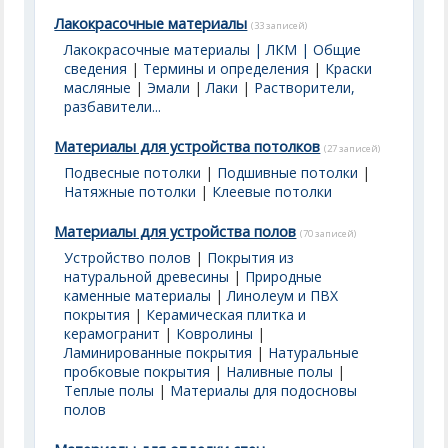
Лакокрасочные материалы
(33 записей)
Лакокрасочные материалы | ЛКМ | Общие
сведения
|
Термины и определения
|
Краски
масляные
|
Эмали
|
Лаки
|
Растворители,
разбавители...
Материалы для устройства потолков
(27 записей)
Подвесные потолки
|
Подшивные потолки
|
Натяжные потолки
|
Клеевые потолки
Материалы для устройства полов
(70 записей)
Устройство полов
|
Покрытия из
натуральной древесины
|
Природные
каменные материалы
|
Линолеум и ПВХ
покрытия
|
Керамическая плитка и
керамогранит
|
Ковролины
|
Ламинированные покрытия
|
Натуральные
пробковые покрытия
|
Наливные полы
|
Теплые полы
|
Материалы для подосновы
полов