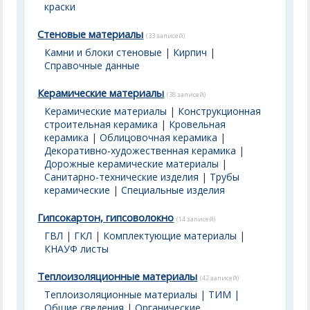
краски
Стеновые материалы
(33 записей)
Камни и блоки стеновые
|
Кирпич
|
Справочные данные
Керамические материалы
(38 записей)
Керамические материалы
|
Конструкционная
строительная керамика
|
Кровельная
керамика
|
Облицовочная керамика
|
Декоративно-художественная керамика
|
Дорожные керамические материалы
|
Санитарно-технические изделия
|
Трубы
керамические
|
Специальные изделия
Гипсокартон, гипсоволокно
(14 записей)
ГВЛ
|
ГКЛ
|
Комплектующие материалы
|
КНАУФ листы
Теплоизоляционные материалы
(42 записей)
Теплоизоляционные материалы | ТИМ |
Общие сведения
|
Органические