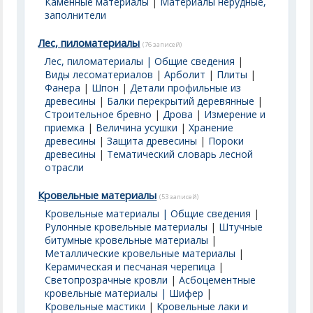
Каменные материалы
|
Материалы нерудные,
заполнители
Лес, пиломатериалы
(76 записей)
Лес, пиломатериалы | Общие сведения
|
Виды лесоматериалов
|
Арболит
|
Плиты
|
Фанера
|
Шпон
|
Детали профильные из
древесины
|
Балки перекрытий деревянные
|
Строительное бревно
|
Дрова
|
Измерение и
приемка
|
Величина усушки
|
Хранение
древесины
|
Защита древесины
|
Пороки
древесины
|
Тематический словарь лесной
отрасли
Кровельные материалы
(53 записей)
Кровельные материалы | Общие сведения
|
Рулонные кровельные материалы
|
Штучные
битумные кровельные материалы
|
Металлические кровельные материалы
|
Керамическая и песчаная черепица
|
Светопрозрачные кровли
|
Асбоцементные
кровельные материалы | Шифер
|
Кровельные мастики
|
Кровельные лаки и