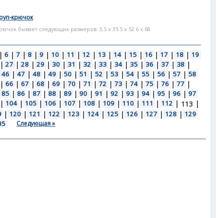
руп-крючок
чок бывает следующих размеров: 3,5 х 35 5 х 52 6 х 68
|
6
|
7
|
8
|
9
|
10
|
11
|
12
|
13
|
14
|
15
|
16
|
17
|
18
|
19
|
27
|
28
|
29
|
30
|
31
|
32
|
33
|
34
|
35
|
36
|
37
|
38
|
46
|
47
|
48
|
49
|
50
|
51
|
52
|
53
|
54
|
55
|
56
|
57
|
58
|
66
|
67
|
68
|
69
|
70
|
71
|
72
|
73
|
74
|
75
|
76
|
77
|
85
|
86
|
87
|
88
|
89
|
90
|
91
|
92
|
93
|
94
|
95
|
96
|
97
|
104
|
105
|
106
|
107
|
108
|
109
|
110
|
111
|
112
|
|
113
9
|
120
|
121
|
122
|
123
|
124
|
125
|
126
|
127
|
128
|
129
35
Следующая »