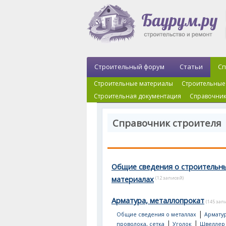
Строительный форум
Статьи
Сп
Строительные материалы
Строительные
Строительная документация
Справочник
Справочник строителя
Общие сведения о строительн
материалах
(12 записей)
Арматура, металлопрокат
(145 зап
|
Общие сведения о металлах
Арматур
|
|
проволока, сетка
Уголок
Швеллер