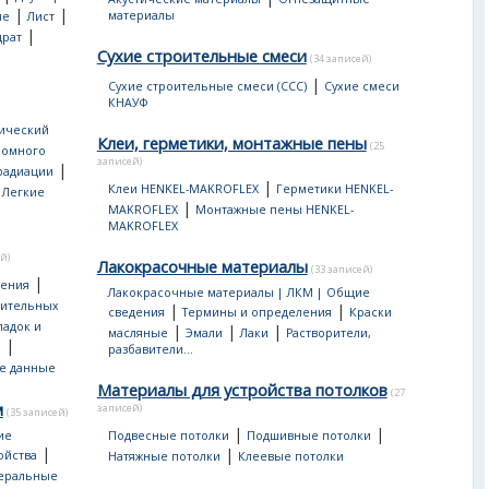
|
|
материалы
ые
Лист
|
драт
Сухие строительные смеси
(34 записей)
|
Сухие строительные смеси (ССС)
Сухие смеси
КНАУФ
ический
Клеи, герметики, монтажные пены
(25
ромного
записей)
|
 радиации
|
|
Клеи HENKEL-MAKROFLEX
Герметики HENKEL-
Легкие
|
MAKROFLEX
Монтажные пены HENKEL-
MAKROFLEX
й)
Лакокрасочные материалы
(33 записей)
|
дения
Лакокрасочные материалы | ЛКМ | Общие
оительных
|
|
сведения
Термины и определения
Краски
ладок и
|
|
|
масляные
Эмали
Лаки
Растворители,
|
ы
разбавители...
е данные
Материалы для устройства потолков
(27
м
записей)
(35 записей)
|
|
ие
Подвесные потолки
Подшивные потолки
|
|
ойства
Натяжные потолки
Клеевые потолки
еральные