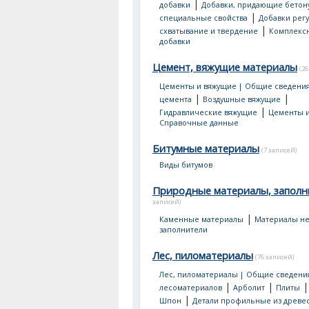
|
добавки
Добавки, придающие бетон
|
специальные свойства
Добавки рег
|
схватывание и твердение
Комплекс
добавки
Цемент, вяжущие материалы
(26
Цементы и вяжущие | Общие сведени
|
|
цемента
Воздушные вяжущие
|
Гидравлические вяжущие
Цементы и
Справочные данные
Битумные материалы
(7 записей)
Виды битумов
Природные материалы, заполн
записей)
|
Каменные материалы
Материалы не
заполнители
Лес, пиломатериалы
(76 записей)
Лес, пиломатериалы | Общие сведени
|
|
лесоматериалов
Арболит
Плиты
|
Шпон
Детали профильные из древе