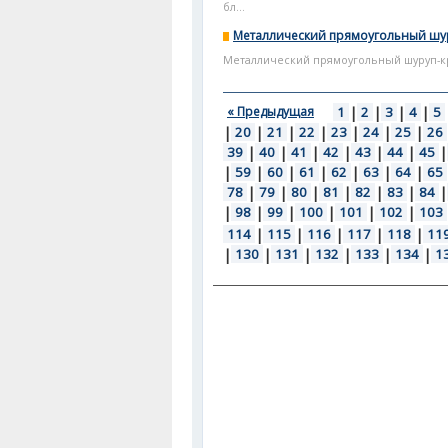
бл...
Металлический прямоугольный шу
Металлический прямоугольный шуруп-крю
« Предыдущая
1
|
2
|
3
|
4
|
5
|
20
|
21
|
22
|
23
|
24
|
25
|
26
39
|
40
|
41
|
42
|
43
|
44
|
45
|
|
59
|
60
|
61
|
62
|
63
|
64
|
65
78
|
79
|
80
|
81
|
82
|
83
|
84
|
|
98
|
99
|
100
|
101
|
102
|
103
114
|
115
|
116
|
117
|
118
|
11
|
130
|
131
|
132
|
133
|
134
|
1