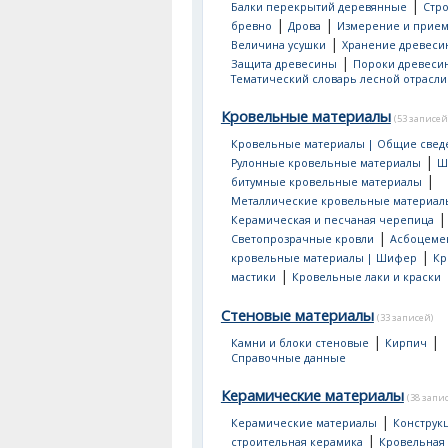
|
Балки перекрытий деревянные
Стр
|
|
бревно
Дрова
Измерение и прием
|
Величина усушки
Хранение древеси
|
Защита древесины
Пороки древеси
Тематический словарь лесной отрасли
Кровельные материалы
(53 записей
Кровельные материалы | Общие свед
|
Рулонные кровельные материалы
Ш
|
битумные кровельные материалы
Металлические кровельные материал
|
Керамическая и песчаная черепица
|
Светопрозрачные кровли
Асбоцеме
|
кровельные материалы | Шифер
Кр
|
мастики
Кровельные лаки и краски
Стеновые материалы
(33 записей)
|
|
Камни и блоки стеновые
Кирпич
Справочные данные
Керамические материалы
(38 запи
|
Керамические материалы
Конструк
|
строительная керамика
Кровельная