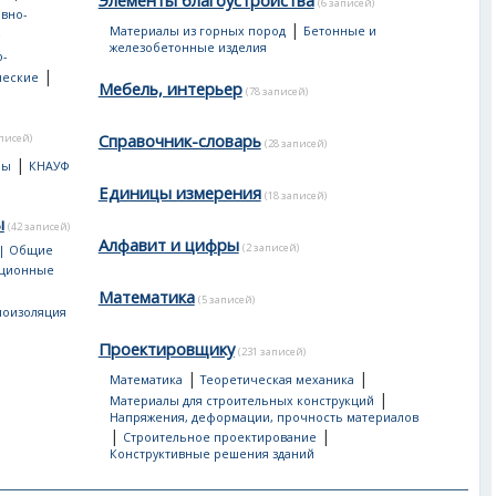
Элементы благоустройства
(6 записей)
вно-
|
Материалы из горных пород
Бетонные и
е
железобетонные изделия
-
|
ческие
Мебель, интерьер
(78 записей)
Справочник-словарь
аписей)
(28 записей)
|
лы
КНАУФ
Единицы измерения
(18 записей)
ы
(42 записей)
Алфавит и цифры
(2 записей)
 | Общие
яционные
Математика
(5 записей)
лоизоляция
Проектировщику
(231 записей)
|
|
Математика
Теоретическая механика
|
Материалы для строительных конструкций
Напряжения, деформации, прочность материалов
|
|
Строительное проектирование
Конструктивные решения зданий