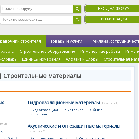
ВХОД НА ФОРУМ
РЕГИСТРАЦИЯ
равочник строителя
Товары и услуги
Реклама, сотрудничест
 работы
Строительное оборудование
Инженерные работы
Инжен
-словарь
Единицы измерения
Алфавит и цифры
Строительная мат
 | Строительные материалы
ых
Гидроизоляционные материалы
(12 записей)
Гидроизоляционные материалы | Общие
сведения
исей)
Акустические и огнезащитные материалы
(14 записей)
а,
|
|
Двутавр
Акустические материалы
Огнезащитные