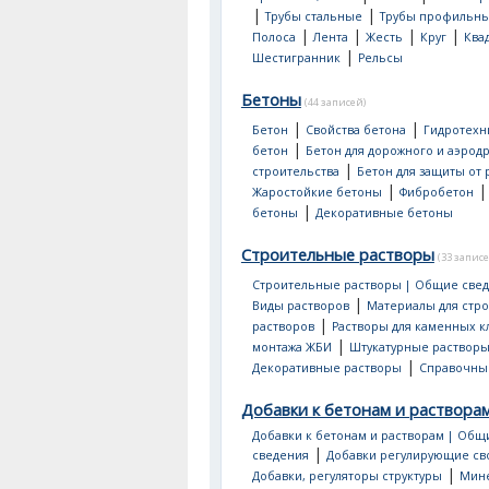
|
|
Трубы стальные
Трубы профильн
|
|
|
|
Полоса
Лента
Жесть
Круг
Ква
|
Шестигранник
Рельсы
Бетоны
(44 записей)
|
|
Бетон
Свойства бетона
Гидротехн
|
бетон
Бетон для дорожного и аэрод
|
строительства
Бетон для защиты от
|
Жаростойкие бетоны
Фибробетон
|
бетоны
Декоративные бетоны
Строительные растворы
(33 записе
Строительные растворы | Общие све
|
Виды растворов
Материалы для стр
|
растворов
Растворы для каменных к
|
монтажа ЖБИ
Штукатурные раствор
|
Декоративные растворы
Справочны
Добавки к бетонам и раствора
Добавки к бетонам и растворам | Общ
|
сведения
Добавки регулирующие св
|
Добавки, регуляторы структуры
Мин