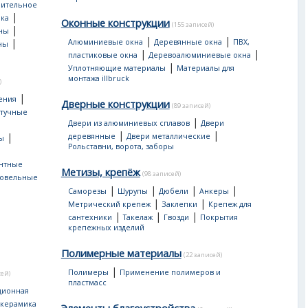
оительное
|
ка
Оконные конструкции
(155 записей)
|
ны
|
|
|
Алюминиевые окна
Деревянные окна
ПВХ,
ны
|
|
пластиковые окна
Деревоалюминиевые окна
|
Уплотняющие материалы
Материалы для
монтажа illbruck
)
|
ения
Дверные конструкции
(89 записей)
тучные
|
Двери из алюминиевых сплавов
Двери
|
|
|
деревянные
Двери металлические
ы
Рольставни, ворота, заборы
нтные
Метизы, крепёж
(98 записей)
овельные
|
|
|
|
Саморезы
Шурупы
Дюбели
Анкеры
|
|
Метрический крепеж
Заклепки
Крепеж для
|
|
|
сантехники
Такелаж
Гвозди
Покрытия
крепежных изделий
Полимерные материалы
(22 записей)
|
Полимеры
Применение полимеров и
сей)
пластмасс
ционная
 керамика