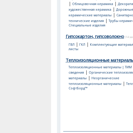
|
|
Облицовочная керамика
Декорати
|
художественная керамика
Дорожны
|
керамические материалы
Санитарно
|
технические изделия
Трубы керами
Специальные изделия
Гипсокартон, гипсоволокно
(14 з
|
|
ГВЛ
ГКЛ
Комплектующие материа
листы
Теплоизоляционные материал
Теплоизоляционные материалы | ТИМ
|
сведения
Органические теплоизол
|
материалы
Неорганические
|
теплоизоляционные материалы
Теп
СофтБорд™