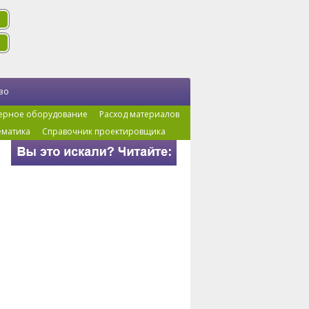
во
ерное оборудование
Расход материалов
ематика
Справочник проектировщика