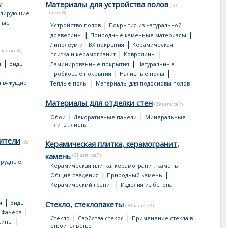
Материалы для устройства полов
у
(70
записей)
улирующие
ные
|
Устройство полов
Покрытия из натуральной
|
|
древесины
Природные каменные материалы
|
Линолеум и ПВХ покрытия
Керамическая
 записей)
|
|
плитка и керамогранит
Ковролины
|
|
я
Виды
Ламинированные покрытия
Натуральные
|
|
пробковые покрытия
Наливные полы
|
 вяжущие |
Теплые полы
Материалы для подосновы полов
Материалы для отделки стен
(29 записей)
|
|
Обои
Декоративные панели
Минеральные
плиты, листы
ители
(33
Керамическая плитка, керамогранит,
камень
(31 записей)
рудные,
Керамическая плитка, керамогранит, камень |
|
|
Общие сведения
Природный камень
|
Керамический гранит
Изделия из бетона
|
я
Виды
Стекло, стеклопакеты
(30 записей)
|
|
Фанера
|
|
Стекло
Свойства стекол
Применение стекла в
|
сины
строительстве