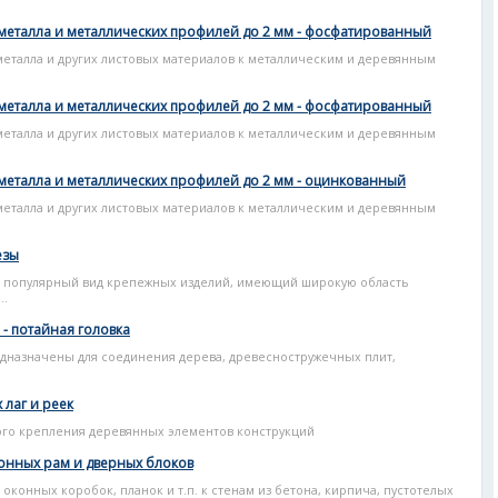
металла и металлических профилей до 2 мм - фосфатированный
металла и других листовых материалов к металлическим и деревянным
металла и металлических профилей до 2 мм - фосфатированный
металла и других листовых материалов к металлическим и деревянным
металла и металлических профилей до 2 мм - оцинкованный
металла и других листовых материалов к металлическим и деревянным
езы
 популярный вид крепежных изделий, имеющий широкую область
..
- потайная головка
дназначены для соединения дерева, древесностружечных плит,
.
лаг и реек
ого крепления деревянных элементов конструкций
онных рам и дверных блоков
конных коробок, планок и т.п. к стенам из бетона, кирпича, пустотелых