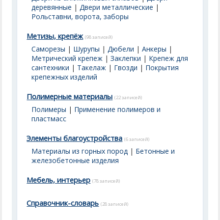
деревянные
|
Двери металлические
|
Рольставни, ворота, заборы
Метизы, крепёж
(98 записей)
Саморезы
|
Шурупы
|
Дюбели
|
Анкеры
|
Метрический крепеж
|
Заклепки
|
Крепеж для
сантехники
|
Такелаж
|
Гвозди
|
Покрытия
крепежных изделий
Полимерные материалы
(22 записей)
Полимеры
|
Применение полимеров и
пластмасс
Элементы благоустройства
(6 записей)
Материалы из горных пород
|
Бетонные и
железобетонные изделия
Мебель, интерьер
(78 записей)
Справочник-словарь
(28 записей)