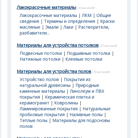
Лакокрасочные материалы
(33 записей)
Лакокрасочные материалы | ЛКМ | Общие
сведения
|
Термины и определения
|
Краски
масляные
|
Эмали
|
Лаки
|
Растворители,
разбавители...
Материалы для устройства потолков
(27 записей)
Подвесные потолки
|
Подшивные потолки
|
Натяжные потолки
|
Клеевые потолки
Материалы для устройства полов
(70 записей)
Устройство полов
|
Покрытия из
натуральной древесины
|
Природные
каменные материалы
|
Линолеум и ПВХ
покрытия
|
Керамическая плитка и
керамогранит
|
Ковролины
|
Ламинированные покрытия
|
Натуральные
пробковые покрытия
|
Наливные полы
|
Теплые полы
|
Материалы для подосновы
полов