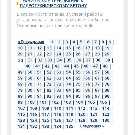
ТЕХНИЧЕСКИЕ ТРЕБОВАНИЯ К
ГИДРОТЕХНИЧЕСКОМУ БЕТОНУ
В зависимости от вида и условий работы
устанавливают показатели качества бетона.
Основные показатели качества бе�...
« Предыдущая
1
|
2
|
3
|
4
|
5
|
6
|
7
|
8
|
9
|
10
|
11
|
12
|
13
|
14
|
15
|
16
|
17
|
18
|
19
|
20
|
21
|
22
|
23
|
24
|
25
|
26
|
27
|
28
|
29
|
|
31
|
32
|
33
|
34
|
35
|
36
|
37
|
38
|
39
|
30
40
|
41
|
42
|
43
|
44
|
45
|
46
|
47
|
48
|
49
|
50
|
51
|
52
|
53
|
54
|
55
|
56
|
57
|
58
|
59
|
60
|
61
|
62
|
63
|
64
|
65
|
66
|
67
|
68
|
69
|
70
|
71
|
72
|
73
|
74
|
75
|
76
|
77
|
78
|
79
|
80
|
81
|
82
|
83
|
84
|
85
|
86
|
87
|
88
|
89
|
90
|
91
|
92
|
93
|
94
|
95
|
96
|
97
|
98
|
99
|
100
|
101
|
102
|
103
|
104
|
105
|
106
|
107
|
108
|
109
|
110
|
111
|
112
|
113
|
114
|
115
|
116
|
117
|
118
|
119
|
120
|
121
|
122
|
123
|
124
|
125
|
126
|
127
|
128
|
129
|
130
|
131
|
132
|
133
|
134
|
135
Следующая »