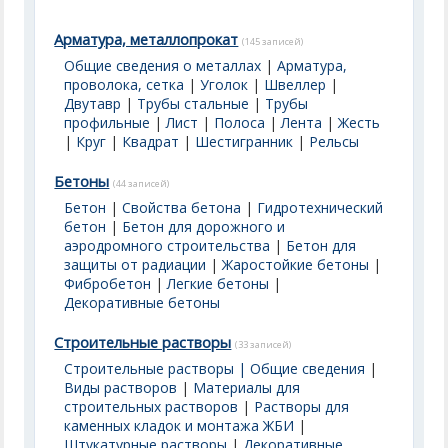
Арматура, металлопрокат
(145 записей)
Общие сведения о металлах
|
Арматура,
проволока, сетка
|
Уголок
|
Швеллер
|
Двутавр
|
Трубы стальные
|
Трубы
профильные
|
Лист
|
Полоса
|
Лента
|
Жесть
|
Круг
|
Квадрат
|
Шестигранник
|
Рельсы
Бетоны
(44 записей)
Бетон
|
Свойства бетона
|
Гидротехнический
бетон
|
Бетон для дорожного и
аэродромного строительства
|
Бетон для
защиты от радиации
|
Жаростойкие бетоны
|
Фибробетон
|
Легкие бетоны
|
Декоративные бетоны
Строительные растворы
(33 записей)
Строительные растворы | Общие сведения
|
Виды растворов
|
Материалы для
строительных растворов
|
Растворы для
каменных кладок и монтажа ЖБИ
|
Штукатурные растворы
|
Декоративные