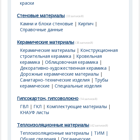
краски
Стеновые материалы
(33 записей)
Камни и блоки стеновые
|
Кирпич
|
Справочные данные
Керамические материалы
(38 записей)
Керамические материалы
|
Конструкционная
строительная керамика
|
Кровельная
керамика
|
Облицовочная керамика
|
Декоративно-художественная керамика
|
Дорожные керамические материалы
|
Санитарно-технические изделия
|
Трубы
керамические
|
Специальные изделия
Гипсокартон, гипсоволокно
(14 записей)
ГВЛ
|
ГКЛ
|
Комплектующие материалы
|
КНАУФ листы
Теплоизоляционные материалы
(42 записей)
Теплоизоляционные материалы | ТИМ |
Общие сведения
|
Органические