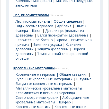
Каменные материалы
|
Материалы нерудные,
заполнители
Лес, пиломатериалы
(76 записей)
Лес, пиломатериалы | Общие сведения
|
Виды лесоматериалов
|
Арболит
|
Плиты
|
Фанера
|
Шпон
|
Детали профильные из
древесины
|
Балки перекрытий деревянные
|
Строительное бревно
|
Дрова
|
Измерение и
приемка
|
Величина усушки
|
Хранение
древесины
|
Защита древесины
|
Пороки
древесины
|
Тематический словарь лесной
отрасли
Кровельные материалы
(53 записей)
Кровельные материалы | Общие сведения
|
Рулонные кровельные материалы
|
Штучные
битумные кровельные материалы
|
Металлические кровельные материалы
|
Керамическая и песчаная черепица
|
Светопрозрачные кровли
|
Асбоцементные
кровельные материалы | Шифер
|
Кровельные мастики
|
Кровельные лаки и