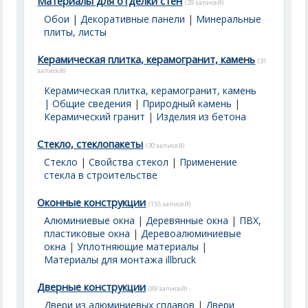
Материалы для отделки стен
(29 записей)
Обои
|
Декоративные панели
|
Минеральные
плиты, листы
Керамическая плитка, керамогранит, камень
(31
записей)
Керамическая плитка, керамогранит, камень
| Общие сведения
|
Природный камень
|
Керамический гранит
|
Изделия из бетона
Стекло, стеклопакеты
(30 записей)
Стекло
|
Свойства стекол
|
Применение
стекла в строительстве
Оконные конструкции
(155 записей)
Алюминиевые окна
|
Деревянные окна
|
ПВХ,
пластиковые окна
|
Деревоалюминиевые
окна
|
Уплотняющие материалы
|
Материалы для монтажа illbruck
Дверные конструкции
(89 записей)
Двери из алюминиевых сплавов
|
Двери