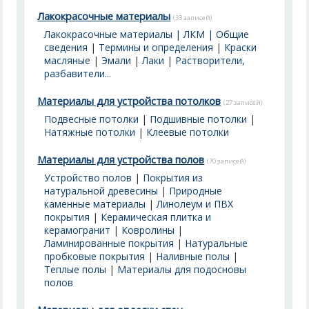
Лакокрасочные материалы
(33 записей)
Лакокрасочные материалы | ЛКМ | Общие
сведения
|
Термины и определения
|
Краски
масляные
|
Эмали
|
Лаки
|
Растворители,
разбавители...
Материалы для устройства потолков
(27 записей)
Подвесные потолки
|
Подшивные потолки
|
Натяжные потолки
|
Клеевые потолки
Материалы для устройства полов
(70 записей)
Устройство полов
|
Покрытия из
натуральной древесины
|
Природные
каменные материалы
|
Линолеум и ПВХ
покрытия
|
Керамическая плитка и
керамогранит
|
Ковролины
|
Ламинированные покрытия
|
Натуральные
пробковые покрытия
|
Наливные полы
|
Теплые полы
|
Материалы для подосновы
полов