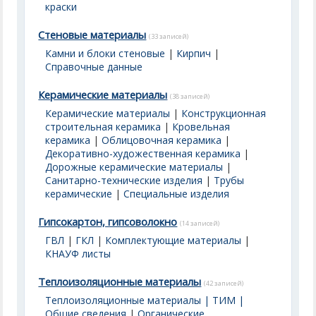
краски
Стеновые материалы
(33 записей)
Камни и блоки стеновые
|
Кирпич
|
Справочные данные
Керамические материалы
(38 записей)
Керамические материалы
|
Конструкционная
строительная керамика
|
Кровельная
керамика
|
Облицовочная керамика
|
Декоративно-художественная керамика
|
Дорожные керамические материалы
|
Санитарно-технические изделия
|
Трубы
керамические
|
Специальные изделия
Гипсокартон, гипсоволокно
(14 записей)
ГВЛ
|
ГКЛ
|
Комплектующие материалы
|
КНАУФ листы
Теплоизоляционные материалы
(42 записей)
Теплоизоляционные материалы | ТИМ |
Общие сведения
|
Органические