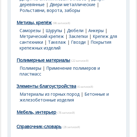
деревянные
|
Двери металлические
|
Рольставни, ворота, заборы
Метизы, крепёж
(98 записей)
Саморезы
|
Шурупы
|
Дюбели
|
Анкеры
|
Метрический крепеж
|
Заклепки
|
Крепеж для
сантехники
|
Такелаж
|
Гвозди
|
Покрытия
крепежных изделий
Полимерные материалы
(22 записей)
Полимеры
|
Применение полимеров и
пластмасс
Элементы благоустройства
(6 записей)
Материалы из горных пород
|
Бетонные и
железобетонные изделия
Мебель, интерьер
(78 записей)
Справочник-словарь
(28 записей)