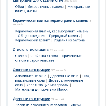
Материалы для отделки стен
(29 записей)
Обои
|
Декоративные панели
|
Минеральные
плиты, листы
Керамическая плитка, керамогранит, камень
(31
записей)
Керамическая плитка, керамогранит, камень
| Общие сведения
|
Природный камень
|
Керамический гранит
|
Изделия из бетона
Стекло, стеклопакеты
(30 записей)
Стекло
|
Свойства стекол
|
Применение
стекла в строительстве
Оконные конструкции
(155 записей)
Алюминиевые окна
|
Деревянные окна
|
ПВХ,
пластиковые окна
|
Деревоалюминиевые
окна
|
Уплотняющие материалы
|
Материалы для монтажа illbruck
Дверные конструкции
(89 записей)
Двери из алюминиевых сплавов
|
Двери