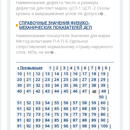
Наименование дефекта Число и размеры
дефектов для плит марок ЦСП-1 ЦСП -2 Сколы
кромок и выкрашивание углов Не допуска�...
СПРАВОЧНЫЕ ЗНАЧЕНИЯ ФИЗИКО-
МЕХАНИЧЕСКИХ ПОКАЗАТЕЛЕЙ ДСП
Наименование показателя Значения для марки
Метод испытания П-А П-Б Удельное
сопротивление нормальному отрыву наружного
слоя, МПа, не ме�...
« Предыдущая
1
|
2
|
3
|
4
|
5
|
6
|
7
|
8
|
9
|
10
|
11
|
12
|
13
|
14
|
15
|
16
|
17
|
18
|
19
|
20
|
21
|
22
|
23
|
24
|
25
|
26
|
27
|
28
|
29
|
30
|
31
|
32
|
33
|
34
|
35
|
36
|
37
|
38
|
39
|
40
|
41
|
42
|
43
|
44
|
45
|
46
|
47
|
|
49
|
48
50
|
51
|
52
|
53
|
54
|
55
|
56
|
57
|
58
|
59
|
60
|
61
|
62
|
63
|
64
|
65
|
66
|
67
|
68
|
69
|
70
|
71
|
72
|
73
|
74
|
75
|
76
|
77
|
78
|
79
|
80
|
81
|
82
|
83
|
84
|
85
|
86
|
87
|
88
|
89
|
90
|
91
|
92
|
93
|
94
|
95
|
96
|
97
|
98
|
99
|
100
|