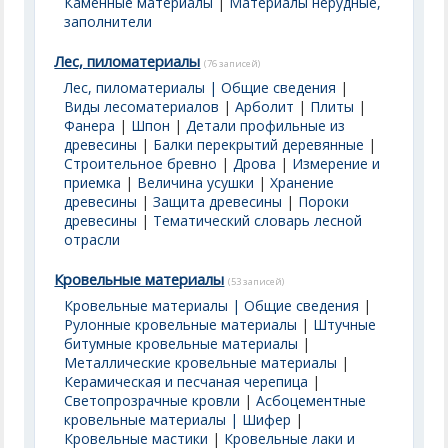
Каменные материалы
|
Материалы нерудные,
заполнители
Лес, пиломатериалы
(76 записей)
Лес, пиломатериалы | Общие сведения
|
Виды лесоматериалов
|
Арболит
|
Плиты
|
Фанера
|
Шпон
|
Детали профильные из
древесины
|
Балки перекрытий деревянные
|
Строительное бревно
|
Дрова
|
Измерение и
приемка
|
Величина усушки
|
Хранение
древесины
|
Защита древесины
|
Пороки
древесины
|
Тематический словарь лесной
отрасли
Кровельные материалы
(53 записей)
Кровельные материалы | Общие сведения
|
Рулонные кровельные материалы
|
Штучные
битумные кровельные материалы
|
Металлические кровельные материалы
|
Керамическая и песчаная черепица
|
Светопрозрачные кровли
|
Асбоцементные
кровельные материалы | Шифер
|
Кровельные мастики
|
Кровельные лаки и