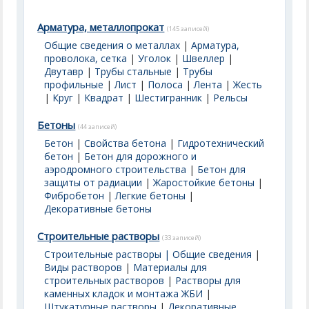
Арматура, металлопрокат
(145 записей)
Общие сведения о металлах
|
Арматура,
проволока, сетка
|
Уголок
|
Швеллер
|
Двутавр
|
Трубы стальные
|
Трубы
профильные
|
Лист
|
Полоса
|
Лента
|
Жесть
|
Круг
|
Квадрат
|
Шестигранник
|
Рельсы
Бетоны
(44 записей)
Бетон
|
Свойства бетона
|
Гидротехнический
бетон
|
Бетон для дорожного и
аэродромного строительства
|
Бетон для
защиты от радиации
|
Жаростойкие бетоны
|
Фибробетон
|
Легкие бетоны
|
Декоративные бетоны
Строительные растворы
(33 записей)
Строительные растворы | Общие сведения
|
Виды растворов
|
Материалы для
строительных растворов
|
Растворы для
каменных кладок и монтажа ЖБИ
|
Штукатурные растворы
|
Декоративные