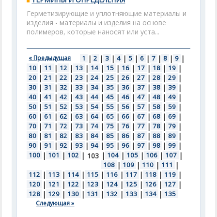
Герметизирующие и уплотняющие материалы и
изделия - материалы и изделия на основе
полимеров, которые наносят или уста...
« Предыдущая
1
|
2
|
3
|
4
|
5
|
6
|
7
|
8
|
9
|
10
|
11
|
12
|
13
|
14
|
15
|
16
|
17
|
18
|
19
|
20
|
21
|
22
|
23
|
24
|
25
|
26
|
27
|
28
|
29
|
30
|
31
|
32
|
33
|
34
|
35
|
36
|
37
|
38
|
39
|
40
|
41
|
42
|
43
|
44
|
45
|
46
|
47
|
48
|
49
|
50
|
51
|
52
|
53
|
54
|
55
|
56
|
57
|
58
|
59
|
60
|
61
|
62
|
63
|
64
|
65
|
66
|
67
|
68
|
69
|
70
|
71
|
72
|
73
|
74
|
75
|
76
|
77
|
78
|
79
|
80
|
81
|
82
|
83
|
84
|
85
|
86
|
87
|
88
|
89
|
90
|
91
|
92
|
93
|
94
|
95
|
96
|
97
|
98
|
99
|
100
|
101
|
102
|
|
104
|
105
|
106
|
107
|
103
108
|
109
|
110
|
111
|
112
|
113
|
114
|
115
|
116
|
117
|
118
|
119
|
120
|
121
|
122
|
123
|
124
|
125
|
126
|
127
|
128
|
129
|
130
|
131
|
132
|
133
|
134
|
135
Следующая »