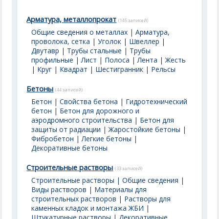
Арматура, металлопрокат
(145 записей)
Общие сведения о металлах
|
Арматура,
проволока, сетка
|
Уголок
|
Швеллер
|
Двутавр
|
Трубы стальные
|
Трубы
профильные
|
Лист
|
Полоса
|
Лента
|
Жесть
|
Круг
|
Квадрат
|
Шестигранник
|
Рельсы
Бетоны
(44 записей)
Бетон
|
Свойства бетона
|
Гидротехнический
бетон
|
Бетон для дорожного и
аэродромного строительства
|
Бетон для
защиты от радиации
|
Жаростойкие бетоны
|
Фибробетон
|
Легкие бетоны
|
Декоративные бетоны
Строительные растворы
(33 записей)
Строительные растворы | Общие сведения
|
Виды растворов
|
Материалы для
строительных растворов
|
Растворы для
каменных кладок и монтажа ЖБИ
|
Штукатурные растворы
|
Декоративные