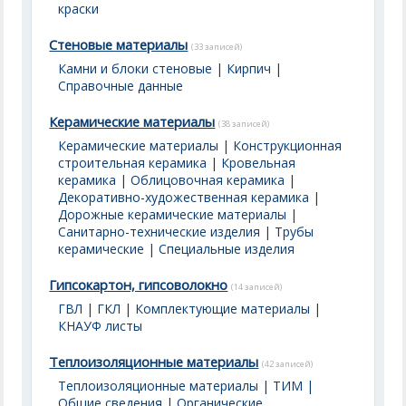
краски
Стеновые материалы
(33 записей)
Камни и блоки стеновые
|
Кирпич
|
Справочные данные
Керамические материалы
(38 записей)
Керамические материалы
|
Конструкционная
строительная керамика
|
Кровельная
керамика
|
Облицовочная керамика
|
Декоративно-художественная керамика
|
Дорожные керамические материалы
|
Санитарно-технические изделия
|
Трубы
керамические
|
Специальные изделия
Гипсокартон, гипсоволокно
(14 записей)
ГВЛ
|
ГКЛ
|
Комплектующие материалы
|
КНАУФ листы
Теплоизоляционные материалы
(42 записей)
Теплоизоляционные материалы | ТИМ |
Общие сведения
|
Органические