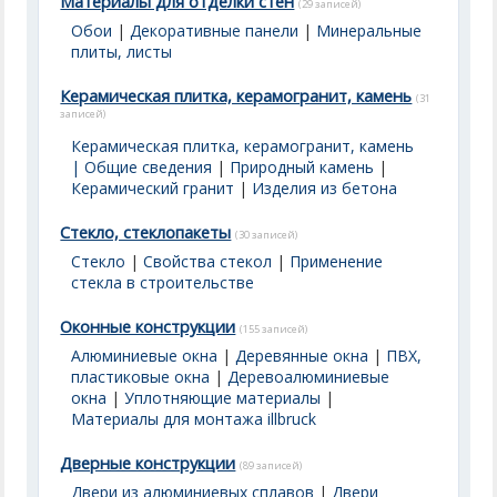
Материалы для отделки стен
(29 записей)
Обои
|
Декоративные панели
|
Минеральные
плиты, листы
Керамическая плитка, керамогранит, камень
(31
записей)
Керамическая плитка, керамогранит, камень
| Общие сведения
|
Природный камень
|
Керамический гранит
|
Изделия из бетона
Стекло, стеклопакеты
(30 записей)
Стекло
|
Свойства стекол
|
Применение
стекла в строительстве
Оконные конструкции
(155 записей)
Алюминиевые окна
|
Деревянные окна
|
ПВХ,
пластиковые окна
|
Деревоалюминиевые
окна
|
Уплотняющие материалы
|
Материалы для монтажа illbruck
Дверные конструкции
(89 записей)
Двери из алюминиевых сплавов
|
Двери