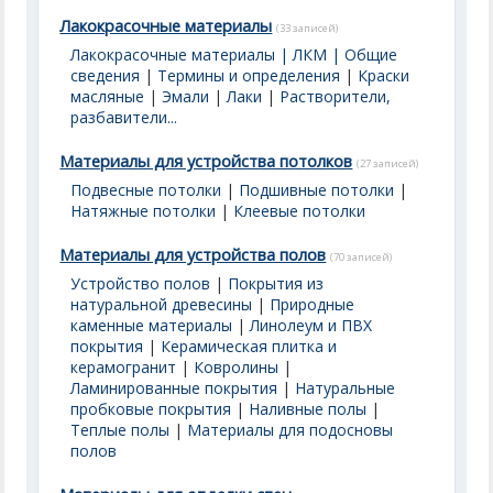
Лакокрасочные материалы
(33 записей)
Лакокрасочные материалы | ЛКМ | Общие
сведения
|
Термины и определения
|
Краски
масляные
|
Эмали
|
Лаки
|
Растворители,
разбавители...
Материалы для устройства потолков
(27 записей)
Подвесные потолки
|
Подшивные потолки
|
Натяжные потолки
|
Клеевые потолки
Материалы для устройства полов
(70 записей)
Устройство полов
|
Покрытия из
натуральной древесины
|
Природные
каменные материалы
|
Линолеум и ПВХ
покрытия
|
Керамическая плитка и
керамогранит
|
Ковролины
|
Ламинированные покрытия
|
Натуральные
пробковые покрытия
|
Наливные полы
|
Теплые полы
|
Материалы для подосновы
полов