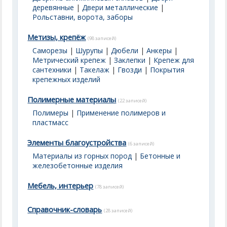
деревянные
|
Двери металлические
|
Рольставни, ворота, заборы
Метизы, крепёж
(98 записей)
Саморезы
|
Шурупы
|
Дюбели
|
Анкеры
|
Метрический крепеж
|
Заклепки
|
Крепеж для
сантехники
|
Такелаж
|
Гвозди
|
Покрытия
крепежных изделий
Полимерные материалы
(22 записей)
Полимеры
|
Применение полимеров и
пластмасс
Элементы благоустройства
(6 записей)
Материалы из горных пород
|
Бетонные и
железобетонные изделия
Мебель, интерьер
(78 записей)
Справочник-словарь
(28 записей)