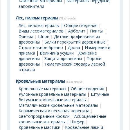
Каменные материалы
|
Материалы нерудные,
заполнители
Лес, пиломатериалы
(76 записей)
Лес, пиломатериалы | Общие сведения
|
Виды лесоматериалов
|
Арболит
|
Плиты
|
Фанера
|
Шпон
|
Детали профильные из
древесины
|
Балки перекрытий деревянные
|
Строительное бревно
|
Дрова
|
Измерение и
приемка
|
Величина усушки
|
Хранение
древесины
|
Защита древесины
|
Пороки
древесины
|
Тематический словарь лесной
отрасли
Кровельные материалы
(53 записей)
Кровельные материалы | Общие сведения
|
Рулонные кровельные материалы
|
Штучные
битумные кровельные материалы
|
Металлические кровельные материалы
|
Керамическая и песчаная черепица
|
Светопрозрачные кровли
|
Асбоцементные
кровельные материалы | Шифер
|
Кровельные мастики
|
Кровельные лаки и