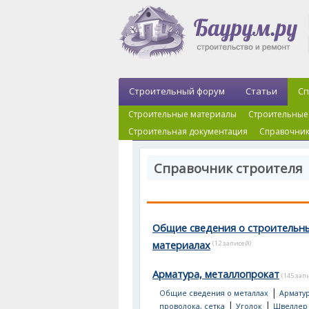
Строительный форум
Статьи
Сп
Строительные материалы
Строительные
Строительная документация
Справочник
Справочник строителя
Общие сведения о строительн
материалах
(12 записей)
Арматура, металлопрокат
(145 зап
|
Общие сведения о металлах
Арматур
|
|
проволока, сетка
Уголок
Швеллер