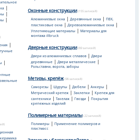
оительное
|
ка
Оконные конструкции
(155 записей)
|
ны
|
|
|
Алюминиевые окна
Деревянные окна
ПВХ,
ны
|
|
пластиковые окна
Деревоалюминиевые окна
|
Уплотняющие материалы
Материалы для
монтажа illbruck
)
|
ения
Дверные конструкции
(89 записей)
тучные
|
Двери из алюминиевых сплавов
Двери
|
|
|
деревянные
Двери металлические
ы
Рольставни, ворота, заборы
нтные
Метизы, крепёж
(98 записей)
овельные
|
|
|
|
Саморезы
Шурупы
Дюбели
Анкеры
|
|
Метрический крепеж
Заклепки
Крепеж для
|
|
|
сантехники
Такелаж
Гвозди
Покрытия
крепежных изделий
Полимерные материалы
(22 записей)
|
Полимеры
Применение полимеров и
сей)
пластмасс
ционная
 керамика