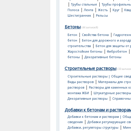
|
|
Трубы стальные
Трубы профильн
|
|
|
|
Полоса
Лента
Жесть
Круг
Ква
|
Шестигранник
Рельсы
Бетоны
(44 записей)
|
|
Бетон
Свойства бетона
Гидротехн
|
бетон
Бетон для дорожного и аэрод
|
строительства
Бетон для защиты от
|
Жаростойкие бетоны
Фибробетон
|
бетоны
Декоративные бетоны
Строительные растворы
(33 записе
Строительные растворы | Общие све
|
Виды растворов
Материалы для стр
|
растворов
Растворы для каменных к
|
монтажа ЖБИ
Штукатурные раствор
|
Декоративные растворы
Справочны
Добавки к бетонам и раствора
Добавки к бетонам и растворам | Общ
|
сведения
Добавки регулирующие св
|
Добавки, регуляторы структуры
Мин