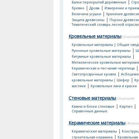
|
Балки перекрытий деревянные
Стр
|
|
бревно
Дрова
Измерение и прием
|
Величина усушки
Хранение древеси
|
Защита древесины
Пороки древеси
Тематический словарь лесной отрасли
Кровельные материалы
(53 записей
Кровельные материалы | Общие свед
|
Рулонные кровельные материалы
Ш
|
битумные кровельные материалы
Металлические кровельные материал
|
Керамическая и песчаная черепица
|
Светопрозрачные кровли
Асбоцеме
|
кровельные материалы | Шифер
Кр
|
мастики
Кровельные лаки и краски
Стеновые материалы
(33 записей)
|
|
Камни и блоки стеновые
Кирпич
Справочные данные
Керамические материалы
(38 запи
|
Керамические материалы
Конструк
|
строительная керамика
Кровельная