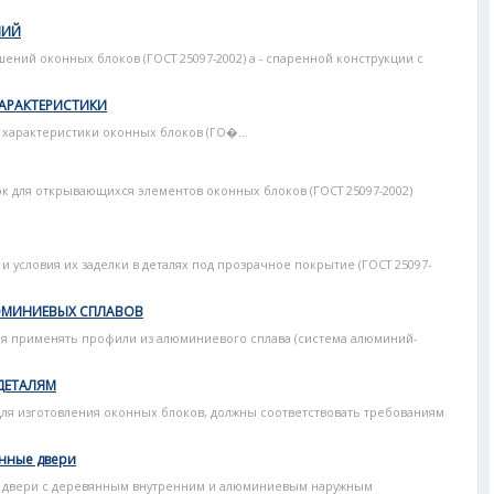
НИЙ
ений оконных блоков (ГОСТ 25097-2002) а - спаренной конструкции с
АРАКТЕРИСТИКИ
характеристики оконных блоков (ГО�...
зок для открывающихся элементов оконных блоков (ГОСТ 25097-2002)
и условия их заделки в деталях под прозрачное покрытие (ГОСТ 25097-
ЮМИНИЕВЫХ СПЛАВОВ
ся применять профили из алюминиевого сплава (система алюминий-
ДЕТАЛЯМ
я изготовления оконных блоков, должны соответствовать требованиям
нные двери
 двери с деревянным внутренним и алюминиевым наружным