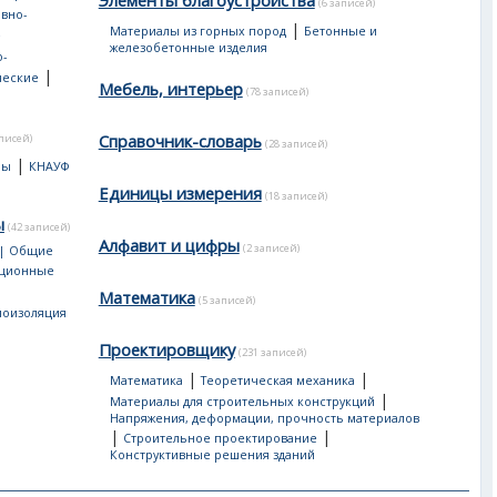
Элементы благоустройства
(6 записей)
вно-
|
Материалы из горных пород
Бетонные и
е
железобетонные изделия
-
|
ческие
Мебель, интерьер
(78 записей)
Справочник-словарь
аписей)
(28 записей)
|
лы
КНАУФ
Единицы измерения
(18 записей)
ы
(42 записей)
Алфавит и цифры
(2 записей)
 | Общие
яционные
Математика
(5 записей)
лоизоляция
Проектировщику
(231 записей)
|
|
Математика
Теоретическая механика
|
Материалы для строительных конструкций
Напряжения, деформации, прочность материалов
|
|
Строительное проектирование
Конструктивные решения зданий