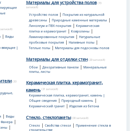
Материалы для устройства полов
у
(70
записей)
улирующие
ные
|
Устройство полов
Покрытия из натуральной
|
|
древесины
Природные каменные материалы
|
Линолеум и ПВХ покрытия
Керамическая
 записей)
|
|
плитка и керамогранит
Ковролины
|
|
я
Виды
Ламинированные покрытия
Натуральные
|
|
пробковые покрытия
Наливные полы
|
 вяжущие |
Теплые полы
Материалы для подосновы полов
Материалы для отделки стен
(29 записей)
|
|
Обои
Декоративные панели
Минеральные
плиты, листы
ители
(33
Керамическая плитка, керамогранит,
камень
(31 записей)
рудные,
Керамическая плитка, керамогранит, камень |
|
|
Общие сведения
Природный камень
|
Керамический гранит
Изделия из бетона
|
я
Виды
Стекло, стеклопакеты
(30 записей)
|
|
Фанера
|
|
Стекло
Свойства стекол
Применение стекла в
|
сины
строительстве