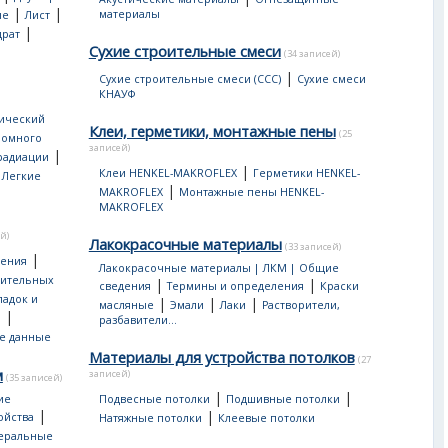
|
|
материалы
ые
Лист
|
драт
Сухие строительные смеси
(34 записей)
|
Сухие строительные смеси (ССС)
Сухие смеси
КНАУФ
ический
Клеи, герметики, монтажные пены
(25
ромного
записей)
|
 радиации
|
|
Клеи HENKEL-MAKROFLEX
Герметики HENKEL-
Легкие
|
MAKROFLEX
Монтажные пены HENKEL-
MAKROFLEX
й)
Лакокрасочные материалы
(33 записей)
|
дения
Лакокрасочные материалы | ЛКМ | Общие
оительных
|
|
сведения
Термины и определения
Краски
ладок и
|
|
|
масляные
Эмали
Лаки
Растворители,
|
ы
разбавители...
е данные
Материалы для устройства потолков
(27
м
записей)
(35 записей)
|
|
ие
Подвесные потолки
Подшивные потолки
|
|
ойства
Натяжные потолки
Клеевые потолки
еральные