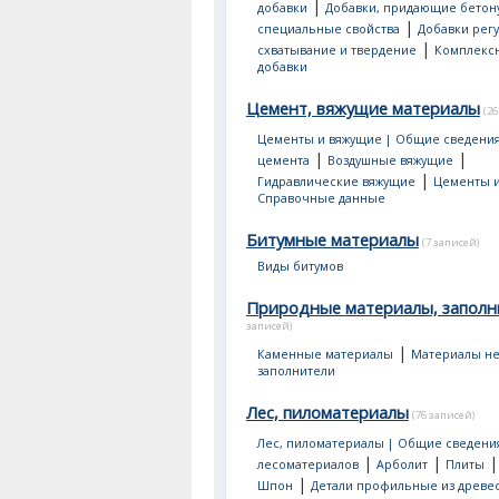
|
добавки
Добавки, придающие бетон
|
специальные свойства
Добавки рег
|
схватывание и твердение
Комплекс
добавки
Цемент, вяжущие материалы
(26
Цементы и вяжущие | Общие сведени
|
|
цемента
Воздушные вяжущие
|
Гидравлические вяжущие
Цементы и
Справочные данные
Битумные материалы
(7 записей)
Виды битумов
Природные материалы, заполн
записей)
|
Каменные материалы
Материалы не
заполнители
Лес, пиломатериалы
(76 записей)
Лес, пиломатериалы | Общие сведени
|
|
лесоматериалов
Арболит
Плиты
|
Шпон
Детали профильные из древе