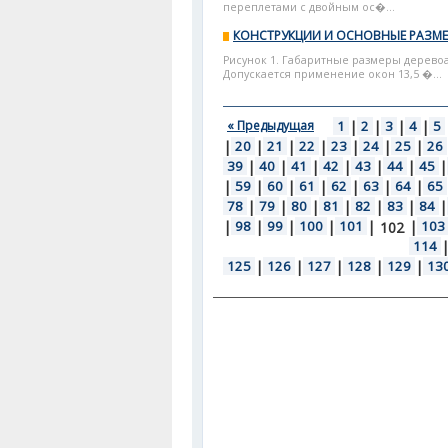
переплетами с двойным ос�...
КОНСТРУКЦИИ И ОСНОВНЫЕ РАЗМ
Рисунок 1. Габаритные размеры дерево
Допускается применение окон 13,5 �...
« Предыдущая
1
|
2
|
3
|
4
|
5
|
20
|
21
|
22
|
23
|
24
|
25
|
26
39
|
40
|
41
|
42
|
43
|
44
|
45
|
|
59
|
60
|
61
|
62
|
63
|
64
|
65
78
|
79
|
80
|
81
|
82
|
83
|
84
|
|
98
|
99
|
100
|
101
|
|
103
102
114
125
|
126
|
127
|
128
|
129
|
13