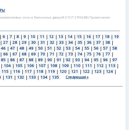
ЕРЫ
алюминиевых окон и балконных дверей (ГОСТ 27936-88) Примечание.
|
6
|
7
|
8
|
9
|
10
|
11
|
12
|
13
|
14
|
15
|
16
|
17
|
18
|
19
|
27
|
28
|
29
|
30
|
31
|
32
|
33
|
34
|
35
|
36
|
37
|
38
|
46
|
47
|
48
|
49
|
50
|
51
|
52
|
53
|
54
|
55
|
56
|
57
|
58
|
66
|
67
|
68
|
69
|
70
|
71
|
72
|
73
|
74
|
75
|
76
|
77
|
85
|
86
|
87
|
88
|
89
|
90
|
91
|
92
|
93
|
94
|
95
|
96
|
97
|
104
|
105
|
106
|
107
|
108
|
109
|
110
|
111
|
112
|
113
|
|
115
|
116
|
117
|
118
|
119
|
120
|
121
|
122
|
123
|
124
|
0
|
131
|
132
|
133
|
134
|
135
Следующая »