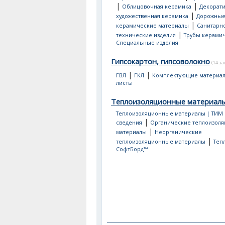
|
|
Облицовочная керамика
Декорати
|
художественная керамика
Дорожны
|
керамические материалы
Санитарно
|
технические изделия
Трубы керами
Специальные изделия
Гипсокартон, гипсоволокно
(14 з
|
|
ГВЛ
ГКЛ
Комплектующие материа
листы
Теплоизоляционные материал
Теплоизоляционные материалы | ТИМ
|
сведения
Органические теплоизол
|
материалы
Неорганические
|
теплоизоляционные материалы
Теп
СофтБорд™