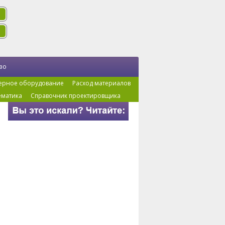
во
ерное оборудование
Расход материалов
ематика
Справочник проектировщика