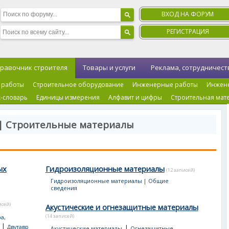
ВХОД НА ФОРУМ
РЕГИСТРАЦИЯ
равочник строителя
Товары и услуги
Реклама, сотрудничест
 работы
Строительное оборудование
Инженерные работы
Инжен
-словарь
Единицы измерения
Алфавит и цифры
Строительная мат
 | Строительные материалы
ых
Гидроизоляционные материалы
(12 записей)
Гидроизоляционные материалы | Общие
сведения
исей)
Акустические и огнезащитные материалы
(14 записей)
а,
|
|
Двутавр
Акустические материалы
Огнезащитные