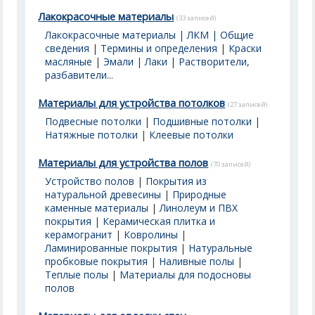
Лакокрасочные материалы
(33 записей)
Лакокрасочные материалы | ЛКМ | Общие
сведения
|
Термины и определения
|
Краски
масляные
|
Эмали
|
Лаки
|
Растворители,
разбавители...
Материалы для устройства потолков
(27 записей)
Подвесные потолки
|
Подшивные потолки
|
Натяжные потолки
|
Клеевые потолки
Материалы для устройства полов
(70 записей)
Устройство полов
|
Покрытия из
натуральной древесины
|
Природные
каменные материалы
|
Линолеум и ПВХ
покрытия
|
Керамическая плитка и
керамогранит
|
Ковролины
|
Ламинированные покрытия
|
Натуральные
пробковые покрытия
|
Наливные полы
|
Теплые полы
|
Материалы для подосновы
полов