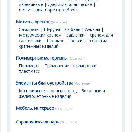
деревянные
|
Двери металлические
|
Рольставни, ворота, заборы
Метизы, крепёж
(98 записей)
Саморезы
|
Шурупы
|
Дюбели
|
Анкеры
|
Метрический крепеж
|
Заклепки
|
Крепеж для
сантехники
|
Такелаж
|
Гвозди
|
Покрытия
крепежных изделий
Полимерные материалы
(22 записей)
Полимеры
|
Применение полимеров и
пластмасс
Элементы благоустройства
(6 записей)
Материалы из горных пород
|
Бетонные и
железобетонные изделия
Мебель, интерьер
(78 записей)
Справочник-словарь
(28 записей)