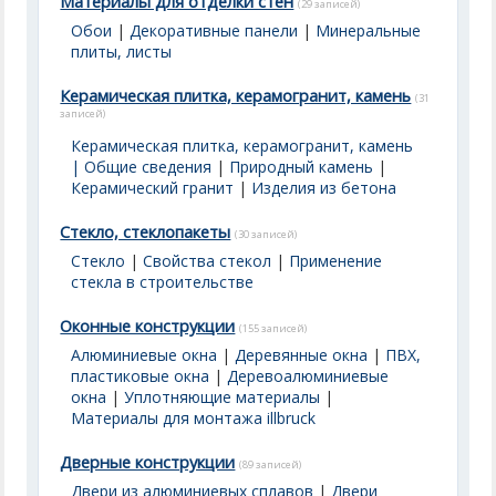
Материалы для отделки стен
(29 записей)
Обои
|
Декоративные панели
|
Минеральные
плиты, листы
Керамическая плитка, керамогранит, камень
(31
записей)
Керамическая плитка, керамогранит, камень
| Общие сведения
|
Природный камень
|
Керамический гранит
|
Изделия из бетона
Стекло, стеклопакеты
(30 записей)
Стекло
|
Свойства стекол
|
Применение
стекла в строительстве
Оконные конструкции
(155 записей)
Алюминиевые окна
|
Деревянные окна
|
ПВХ,
пластиковые окна
|
Деревоалюминиевые
окна
|
Уплотняющие материалы
|
Материалы для монтажа illbruck
Дверные конструкции
(89 записей)
Двери из алюминиевых сплавов
|
Двери