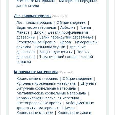
Каменные материалы
|
Материалы нерудные,
заполнители
Лес, пиломатериалы
(76 записей)
Лес, пиломатериалы | Общие сведения
|
Виды лесоматериалов
|
Арболит
|
Плиты
|
Фанера
|
Шпон
|
Детали профильные из
древесины
|
Балки перекрытий деревянные
|
Строительное бревно
|
Дрова
|
Измерение и
приемка
|
Величина усушки
|
Хранение
древесины
|
Защита древесины
|
Пороки
древесины
|
Тематический словарь лесной
отрасли
Кровельные материалы
(53 записей)
Кровельные материалы | Общие сведения
|
Рулонные кровельные материалы
|
Штучные
битумные кровельные материалы
|
Металлические кровельные материалы
|
Керамическая и песчаная черепица
|
Светопрозрачные кровли
|
Асбоцементные
кровельные материалы | Шифер
|
Кровельные мастики
|
Кровельные лаки и