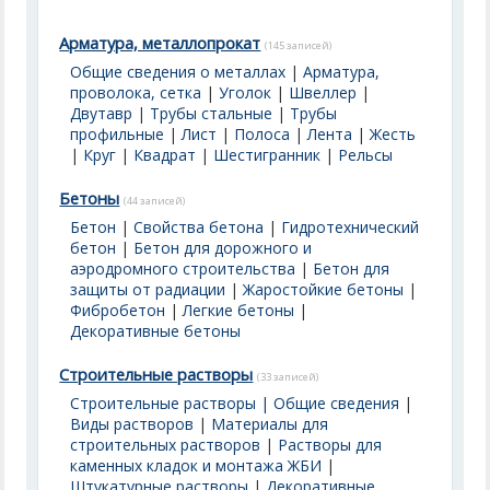
Арматура, металлопрокат
(145 записей)
Общие сведения о металлах
|
Арматура,
проволока, сетка
|
Уголок
|
Швеллер
|
Двутавр
|
Трубы стальные
|
Трубы
профильные
|
Лист
|
Полоса
|
Лента
|
Жесть
|
Круг
|
Квадрат
|
Шестигранник
|
Рельсы
Бетоны
(44 записей)
Бетон
|
Свойства бетона
|
Гидротехнический
бетон
|
Бетон для дорожного и
аэродромного строительства
|
Бетон для
защиты от радиации
|
Жаростойкие бетоны
|
Фибробетон
|
Легкие бетоны
|
Декоративные бетоны
Строительные растворы
(33 записей)
Строительные растворы | Общие сведения
|
Виды растворов
|
Материалы для
строительных растворов
|
Растворы для
каменных кладок и монтажа ЖБИ
|
Штукатурные растворы
|
Декоративные