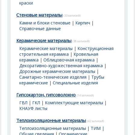
краски
Стеновые материалы
(33 записей)
Камни и блоки стеновые
|
Кирпич
|
Справочные данные
Керамические материалы
(38 записей)
Керамические материалы
|
Конструкционная
строительная керамика
|
Кровельная
керамика
|
Облицовочная керамика
|
Декоративно-художественная керамика
|
Дорожные керамические материалы
|
Санитарно-технические изделия
|
Трубы
керамические
|
Специальные изделия
Гипсокартон, гипсоволокно
(14 записей)
ГВЛ
|
ГКЛ
|
Комплектующие материалы
|
КНАУФ листы
Теплоизоляционные материалы
(42 записей)
Теплоизоляционные материалы | ТИМ |
Общие сведения
|
Органические