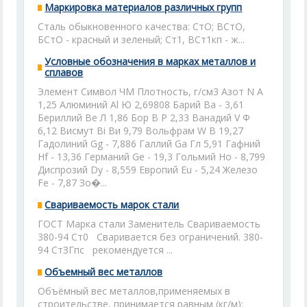
Маркировка материалов различных групп
Сталь обыкновенного качества: СтО; ВСтО,
БСтО - красный и зеленый; Ст1, ВСт1кп - ж...
Условные обозначения в марках металлов и
сплавов
Элемент Символ ЧМ Плотность, г/см3 Азот N А
1,25 Алюминий Аl Ю 2,69808 Барий Ва - 3,61
Бериллий Ве Л 1,86 Бор В Р 2,33 Ванадий V Ф
6,12 Висмут Вi Ви 9,79 Вольфрам W В 19,27
Гадолиний Gg - 7,886 Галлий Ga Гл 5,91 Гафний
Hf - 13,36 Германий Ge - 19,3 Гольмий Но - 8,799
Диспрозий Dy - 8,559 Европий Eu - 5,24 Железо
Fe - 7,87 Зо�...
Свариваемость марок стали
ГОСТ Марка стали Заменитель Свариваемость
380-94 Ст0 Сваривается без ограничений. 380-
94 СтЗГпс рекомендуется ...
Объемный вес металлов
Объёмный вес металлов,применяемых в
строительстве, принимается равным (кг/м):