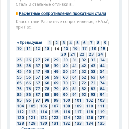
Сталь и стальные отливки в...
Расчетные сопротивления прокатной стали
Класс стали Расчетные сопротивления, кН/см²,
при Рас...
« Предыдущая
1
|
2
|
3
|
4
|
5
|
6
|
7
|
8
|
9
|
10
|
11
|
12
|
13
|
|
15
|
16
|
17
|
18
|
19
|
14
20
|
21
|
22
|
23
|
24
|
25
|
26
|
27
|
28
|
29
|
30
|
31
|
32
|
33
|
34
|
35
|
36
|
37
|
38
|
39
|
40
|
41
|
42
|
43
|
44
|
45
|
46
|
47
|
48
|
49
|
50
|
51
|
52
|
53
|
54
|
55
|
56
|
57
|
58
|
59
|
60
|
61
|
62
|
63
|
64
|
65
|
66
|
67
|
68
|
69
|
70
|
71
|
72
|
73
|
74
|
75
|
76
|
77
|
78
|
79
|
80
|
81
|
82
|
83
|
84
|
85
|
86
|
87
|
88
|
89
|
90
|
91
|
92
|
93
|
94
|
95
|
96
|
97
|
98
|
99
|
100
|
101
|
102
|
103
|
104
|
105
|
106
|
107
|
108
|
109
|
110
|
111
|
112
|
113
|
114
|
115
|
116
|
117
|
118
|
119
|
120
|
121
|
122
|
123
|
124
|
125
|
126
|
127
|
128
|
129
|
130
|
131
|
132
|
133
|
134
|
135
Следующая »