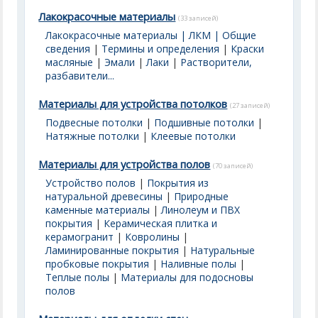
Лакокрасочные материалы
(33 записей)
Лакокрасочные материалы | ЛКМ | Общие
сведения
|
Термины и определения
|
Краски
масляные
|
Эмали
|
Лаки
|
Растворители,
разбавители...
Материалы для устройства потолков
(27 записей)
Подвесные потолки
|
Подшивные потолки
|
Натяжные потолки
|
Клеевые потолки
Материалы для устройства полов
(70 записей)
Устройство полов
|
Покрытия из
натуральной древесины
|
Природные
каменные материалы
|
Линолеум и ПВХ
покрытия
|
Керамическая плитка и
керамогранит
|
Ковролины
|
Ламинированные покрытия
|
Натуральные
пробковые покрытия
|
Наливные полы
|
Теплые полы
|
Материалы для подосновы
полов