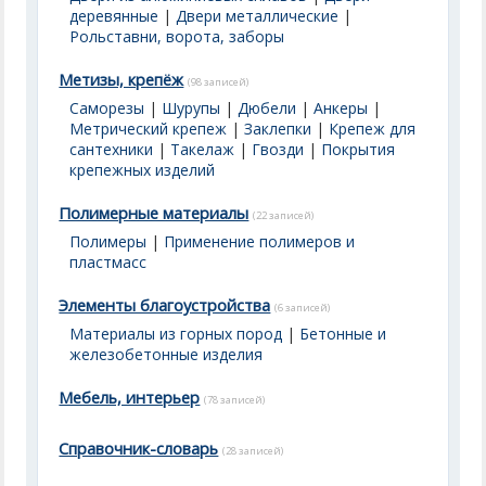
деревянные
|
Двери металлические
|
Рольставни, ворота, заборы
Метизы, крепёж
(98 записей)
Саморезы
|
Шурупы
|
Дюбели
|
Анкеры
|
Метрический крепеж
|
Заклепки
|
Крепеж для
сантехники
|
Такелаж
|
Гвозди
|
Покрытия
крепежных изделий
Полимерные материалы
(22 записей)
Полимеры
|
Применение полимеров и
пластмасс
Элементы благоустройства
(6 записей)
Материалы из горных пород
|
Бетонные и
железобетонные изделия
Мебель, интерьер
(78 записей)
Справочник-словарь
(28 записей)