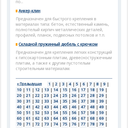
по...
Анкер-клин
Предназначен для быстрого крепления в
материалах типа: бетон, естественный камень,
полнотелый кирпич металлических деталей,
профилей, планок, подвесных потолков и т.п.
Складной пружинный дюбель с крючком
Предназначен для крепления легких конструкций
к гипсокартонным плитам, древесностружечным
плитам, а также к другим пустотелым
строительным материалам.
« Предыдущая
1
|
2
|
3
|
4
|
5
|
6
|
7
|
8
|
9
|
10
|
11
|
12
|
13
|
14
|
15
|
16
|
17
|
18
|
19
|
20
|
21
|
22
|
23
|
24
|
25
|
26
|
27
|
28
|
29
|
30
|
31
|
32
|
33
|
34
|
35
|
36
|
37
|
38
|
39
|
40
|
41
|
42
|
43
|
44
|
45
|
46
|
47
|
48
|
49
|
50
|
51
|
52
|
53
|
54
|
55
|
56
|
57
|
58
|
59
|
60
|
61
|
62
|
63
|
64
|
65
|
66
|
67
|
68
|
69
|
70
|
71
|
72
|
73
|
74
|
75
|
76
|
77
|
78
|
79
|