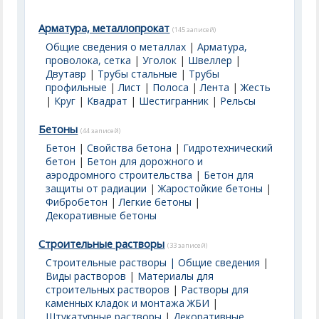
Арматура, металлопрокат
(145 записей)
Общие сведения о металлах
|
Арматура,
проволока, сетка
|
Уголок
|
Швеллер
|
Двутавр
|
Трубы стальные
|
Трубы
профильные
|
Лист
|
Полоса
|
Лента
|
Жесть
|
Круг
|
Квадрат
|
Шестигранник
|
Рельсы
Бетоны
(44 записей)
Бетон
|
Свойства бетона
|
Гидротехнический
бетон
|
Бетон для дорожного и
аэродромного строительства
|
Бетон для
защиты от радиации
|
Жаростойкие бетоны
|
Фибробетон
|
Легкие бетоны
|
Декоративные бетоны
Строительные растворы
(33 записей)
Строительные растворы | Общие сведения
|
Виды растворов
|
Материалы для
строительных растворов
|
Растворы для
каменных кладок и монтажа ЖБИ
|
Штукатурные растворы
|
Декоративные