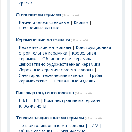
краски
Стеновые материалы
(33 записей)
Камни и блоки стеновые
|
Кирпич
|
Справочные данные
Керамические материалы
(38 записей)
Керамические материалы
|
Конструкционная
строительная керамика
|
Кровельная
керамика
|
Облицовочная керамика
|
Декоративно-художественная керамика
|
Дорожные керамические материалы
|
Санитарно-технические изделия
|
Трубы
керамические
|
Специальные изделия
Гипсокартон, гипсоволокно
(14 записей)
ГВЛ
|
ГКЛ
|
Комплектующие материалы
|
КНАУФ листы
Теплоизоляционные материалы
(42 записей)
Теплоизоляционные материалы | ТИМ |
Общие сведения
|
Органические