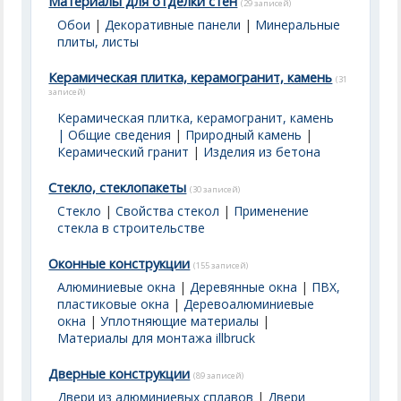
Материалы для отделки стен
(29 записей)
Обои
|
Декоративные панели
|
Минеральные
плиты, листы
Керамическая плитка, керамогранит, камень
(31
записей)
Керамическая плитка, керамогранит, камень
| Общие сведения
|
Природный камень
|
Керамический гранит
|
Изделия из бетона
Стекло, стеклопакеты
(30 записей)
Стекло
|
Свойства стекол
|
Применение
стекла в строительстве
Оконные конструкции
(155 записей)
Алюминиевые окна
|
Деревянные окна
|
ПВХ,
пластиковые окна
|
Деревоалюминиевые
окна
|
Уплотняющие материалы
|
Материалы для монтажа illbruck
Дверные конструкции
(89 записей)
Двери из алюминиевых сплавов
|
Двери