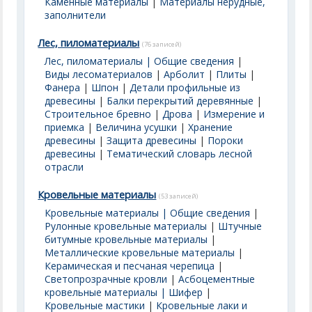
Каменные материалы
|
Материалы нерудные,
заполнители
Лес, пиломатериалы
(76 записей)
Лес, пиломатериалы | Общие сведения
|
Виды лесоматериалов
|
Арболит
|
Плиты
|
Фанера
|
Шпон
|
Детали профильные из
древесины
|
Балки перекрытий деревянные
|
Строительное бревно
|
Дрова
|
Измерение и
приемка
|
Величина усушки
|
Хранение
древесины
|
Защита древесины
|
Пороки
древесины
|
Тематический словарь лесной
отрасли
Кровельные материалы
(53 записей)
Кровельные материалы | Общие сведения
|
Рулонные кровельные материалы
|
Штучные
битумные кровельные материалы
|
Металлические кровельные материалы
|
Керамическая и песчаная черепица
|
Светопрозрачные кровли
|
Асбоцементные
кровельные материалы | Шифер
|
Кровельные мастики
|
Кровельные лаки и