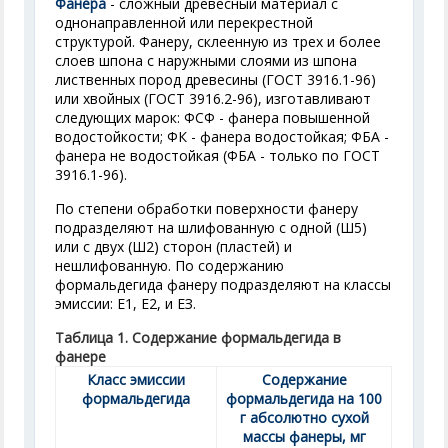
Фанера
- сложный древесный материал с
однонаправленной или перекрестной
структурой. Фанеру, склеенную из трех и более
слоев шпона с наружными слоями из шпона
лиственных пород древесины (ГОСТ 3916.1-96)
или хвойных (ГОСТ 3916.2-96), изготавливают
следующих марок: ФСФ - фанера повышенной
водостойкости; ФК - фанера водостойкая; ФБА -
фанера не водостойкая (ФБА - только по ГОСТ
3916.1-96).
По степени обработки поверхности фанеру
подразделяют на шлифованную с одной (Ш5)
или с двух (Ш
2
) сторон (пластей) и
нешлифованную. По содержанию
формальдегида фанеру подразделяют на классы
эмиссии: Е1, Е2, и ЕЗ.
Таблица 1. Содержание формальдегида в
фанере
Класс эмиссии
Содержание
формальдегида
формальдегида на 100
г абсолютно сухой
массы фанеры, мг