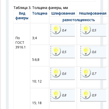
Таблица 3. Толщина фанеры, мм
Вид
Толщина
Шлифованная
Нешлифованная
фанеры
разнотолщинность
0,4
0,5
По
3;4
ГОСТ
3916.1
0,5
0,6
5:6;8
0,6
0,7
10; 12
0,8
0,9
15; 18