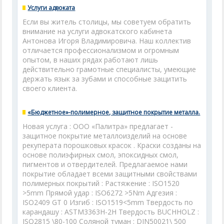
Услуги адвоката
Если вы житель столицы, мы советуем обратить
внимание на услуги адвокатского кабинета
Антонова Игоря Владимировича. Наш коллектив
отличается профессионализмом и огромным
опытом, в наших рядах работают лишь
действительно грамотные специалисты, умеющие
держать язык за зубами и способные защитить
своего клиента.
«Бюджетное»-полимерное, защитное покрытие металла.
Новая услуга : ООО «Палитра» предлагает -
защитное покрытие металлоизделий на основе
рекуперата порошковых красок . Краски созданы на
основе полиэфирных смол, эпоксидных смол,
пигментов и отвердителей. Предлагаемое нами
покрытие обладает всеми защитными свойствами
полимерных покрытий : Растяжение : ISO1520
>5mm Прямой удар : ISO6272 >5Nm Адгезия :
ISO2409 GT 0 Изгиб : ISO1519<5mm Твердость по
карандашу : ASTM3363H-2H Твердость BUCHHOLZ :
ISO2815 \80-100 Соляной туман : DIN50021\ 500