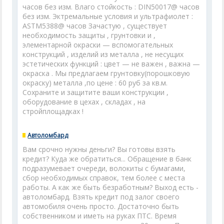
часов без изм. Влаго стойкость : DIN50017@ часов
без изм. Эктремальные условия и ультрафиолет :
ASTM5388@ часов Зачастую , существует
необходимость защиты , грунтовки и ,
элементарной окраски — вспомогательных
конструкций , изделий из металла , не несущих
эстетических функций : цвет — не важен , важна —
окраска . Мы предлагаем грунтовку(порошковую
окраску) металла ,по цене : 60 руб за кв.м.
Сохраните и защитите ваши конструкции ,
оборудование в цехах , складах , на
стройплощадках !
Автоломбард
Вам срочно нужны деньги? Вы готовы взять
кредит? Куда же обратиться... Обращение в банк
подразумевает очереди, волокиты с бумагами,
сбор необходимых справок, тем более с места
работы. А как же быть безработным? Выход есть -
автоломбард. Взять кредит под залог своего
автомобиля очень просто. Достаточно быть
собственником и иметь на руках ПТС. Время