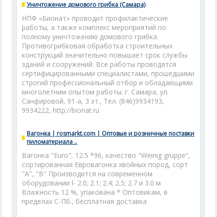
Уничтожение домового грибка (Самара)
НПФ «Бионат» проводит профилактические
работы, а также комплекс мероприятий по
полному уничтожению домового грибка.
Противогрибковая обработка строительных
конструкций значительно повышает срок службы
зданий и сооружений. Все работы проводятся
сертифицированными специалистами, прошедшими
строгий профессиональный отбор и обладающими
многолетним опытом работы. г. Самара, ул.
Санфировой, 91-а, 3 эт., Тел. (846)9934193,
9934222, http://bionat.ru
Вагонка | rosmarkt.com | Оптовые и розничные поставки
пиломатериала ..
Вагонка "Euro", 12.5 *96, качество "Weinig gruppe",
сортированная Евровагонка хвойных пород, сорт
"А", "В" Производится на современном
оборудовании l- 2.0; 2.1; 2.4; 2.5; 2.7 и 3.0 м
Влажность 12 %, упакована * Оптовикам, в
пределах С-Пб., бесплатная доставка