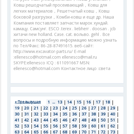
Ковш решодчатый просеивающий，Ковш для
легких материалов，Решетчатый ковш，Ковш
боковой разгрузки，Комби-ковш и еще др. Наша
Компания поставляет запчасти марок хундай.
камацу. Самсунг. ESCO .terex . liebherr . doosan . jcb
хитачи new holland. Case. cat. вольво. gehl . Все
вопросы и подробную информацию можно узнать
по Тел/Факс: 86-28-87491615. веб-сайт:
http://www.excavator-parts.ru/ E-mail
:ellenesco@hotmail.com ellenesco@mail.ru
SKYPE:ellenesco ICQ : 611091667 MSN:
ellenesco@hotmail.com Контактное лицо :света
« Предыдущая
1
...
13
|
14
|
15
|
16
|
17
|
18
|
19
|
20
|
21
|
22
|
23
|
24
|
25
|
26
|
27
|
28
|
29
|
30
|
31
|
32
|
33
|
34
|
35
|
36
|
37
|
38
|
39
|
40
|
41
|
42
|
43
|
44
|
45
|
46
|
47
|
48
|
49
|
50
|
51
|
52
|
53
|
54
|
55
|
56
|
57
|
58
|
59
|
60
|
61
|
62
|
63
|
64
|
65
|
66
|
67
|
68
|
69
|
70
|
71
|
72
|
73
|