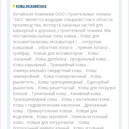
ковш экскаватора
Китайская Компания ООО строительные техники
"A&S" является ведущим специалистом в области
производства, экспорта запасных частей для
карьерной и дорожно-строительной техники. Мы
поставляем разные типы ковша，Ковш для
экскаватора(ковш экскаватора ) ，погрузчик
ковшовый ，обратная лопата ，прямая лопата，
грейфер。Ковши для экскаваторов ：Ковш
скальный，Ковш-дробилка，профильный ковш，
Ковш карьерный，Траншейный ковш，
Универсальный/стандартный ковш，Ковш
землеройный，Ковш планировочный，Ковш-
рыхлитель，Ковш трапециевидный，Однозубый
рыхлитель，Ковш решетчатый，Ковш для погрузки
блоков，Туннельный ковш，Канавный ковш，
Трапециевидный ковш，Ковш с выталкивателем，
Ковш с гидравлическим наклоном，Дренажный
ковш，Прямоугольные ковши，Ковши для
водоемов，Ковш зерновой，Измельчительный
ковш。Ковши для погрузчиков ：Ковш
погрузочный универсальный，Ковш угольный，