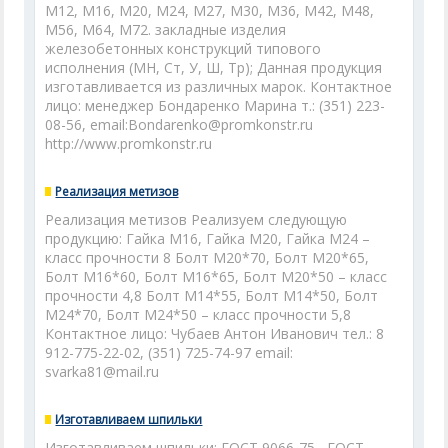
М12, М16, М20, М24, М27, М30, М36, М42, М48,
М56, М64, М72. закладные изделия
железобетонных конструкций типового
исполнения (МН, Ст, У, Ш, Тр); Данная продукция
изготавливается из различных марок. Контактное
лицо: менеджер Бондаренко Марина т.: (351) 223-
08-56, email:Bondarenko@promkonstr.ru
http://www.promkonstr.ru
Реализация метизов
Реализация метизов Реализуем следующую
продукцию: Гайка М16, Гайка М20, Гайка М24 –
класс прочности 8 Болт М20*70, Болт М20*65,
Болт М16*60, Болт М16*65, Болт М20*50 – класс
прочности 4,8 Болт М14*55, Болт М14*50, Болт
М24*70, Болт М24*50 – класс прочности 5,8
Контактное лицо: Чубаев Антон Иванович тел.: 8
912-775-22-02, (351) 725-74-97 email:
svarka81@mail.ru
Изготавливаем шпильки
Изготавливаем шпильки: ГОСТ 9066-75 , ГОСТ