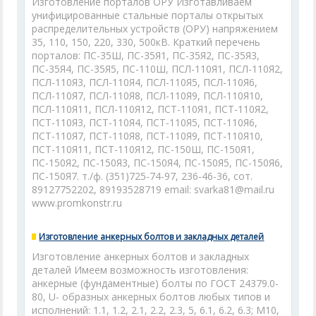
Изготовление порталов ОРУ Изготавливаем
унифицированные стальные порталы открытых
распределительных устройств (ОРУ) напряжением
35, 110, 150, 220, 330, 500кВ. Краткий перечень
порталов: ПС-35Ш, ПС-35Я1, ПС-35Я2, ПС-35Я3,
ПС-35Я4, ПС-35Я5, ПС-110Ш, ПСЛ-110Я1, ПСЛ-110Я2,
ПСЛ-110Я3, ПСЛ-110Я4, ПСЛ-110Я5, ПСЛ-110Я6,
ПСЛ-110Я7, ПСЛ-110Я8, ПСЛ-110Я9, ПСЛ-110Я10,
ПСЛ-110Я11, ПСЛ-110Я12, ПСТ-110Я1, ПСТ-110Я2,
ПСТ-110Я3, ПСТ-110Я4, ПСТ-110Я5, ПСТ-110Я6,
ПСТ-110Я7, ПСТ-110Я8, ПСТ-110Я9, ПСТ-110Я10,
ПСТ-110Я11, ПСТ-110Я12, ПС-150Ш, ПС-150Я1,
ПС-150Я2, ПС-150Я3, ПС-150Я4, ПС-150Я5, ПС-150Я6,
ПС-150Я7. т./ф. (351)725-74-97, 236-46-36, сот.
89127752202, 89193528719 email: svarka81@mail.ru
www.promkonstr.ru
Изготовление анкерных болтов и закладных деталей
Изготовление анкерных болтов и закладных
деталей Имеем возможность изготовления:
анкерные (фундаментные) болты по ГОСТ 24379.0-
80, U- образных анкерных болтов любых типов и
исполнений: 1.1, 1.2, 2.1, 2.2, 2.3, 5, 6.1, 6.2, 6.3; М10,