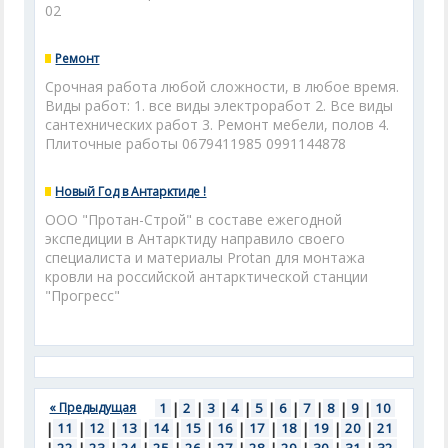
02
Ремонт
Срочная работа любой сложности, в любое время.
Виды работ: 1. все виды электроработ 2. Все виды
сантехнических работ 3. Ремонт мебели, полов 4.
Плиточные работы 0679411985 0991144878
Новый Год в Антарктиде !
ООО "Протан-Строй" в составе ежегодной
экспедиции в Антарктиду направило своего
специалиста и материалы Protan для монтажа
кровли на российской антарктической станции
"Прогресс"
« Предыдущая
1
|
2
|
3
|
4
|
5
|
6
|
7
|
8
|
9
|
10
|
11
|
12
|
13
|
14
|
15
|
16
|
17
|
18
|
19
|
20
|
21