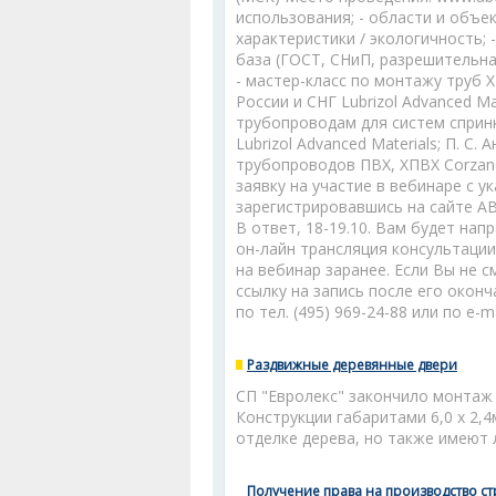
использования; - области и объе
характеристики / экологичность;
база (ГОСТ, СНиП, разрешительна
- мастер-класс по монтажу труб Х
России и СНГ Lubrizol Advanced Ma
трубопроводам для систем сприн
Lubrizol Advanced Materials; П. 
трубопроводов ПВХ, ХПВХ Corzan
заявку на участие в вебинаре с 
зарегистрировавшись на сайте АВО
В ответ, 18-19.10. Вам будет нап
он-лайн трансляция консультации
на вебинар заранее. Если Вы не 
ссылку на запись после его окон
по тел. (495) 969-24-88 или по e-m
Раздвижные деревянные двери
СП "Евролекс" закончило монтаж
Конструкции габаритами 6,0 х 2,4
отделке дерева, но также имеют 
Получение права на производство ст