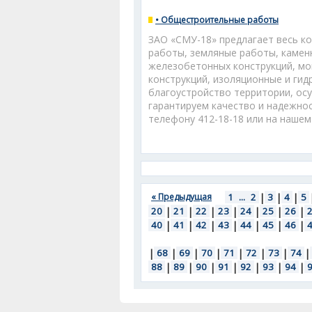
• Общестроительные работы
ЗАО «СМУ-18» предлагает весь к
работы, земляные работы, камен
железобетонных конструкций, мо
конструкций, изоляционные и ги
благоустройство территории, осу
гарантируем качество и надежно
телефону 412-18-18 или на наше
« Предыдущая
1
...
2
|
3
|
4
|
5
20
|
21
|
22
|
23
|
24
|
25
|
26
|
40
|
41
|
42
|
43
|
44
|
45
|
46
|
|
68
|
69
|
70
|
71
|
72
|
73
|
74
|
88
|
89
|
90
|
91
|
92
|
93
|
94
|