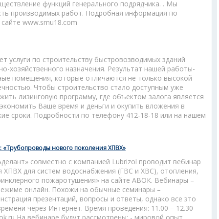
ществление функций генерального подрядчика. . Мы
сть производимых работ. Подробная информация по
м сайте www.smu18.com
ет услуги по строительству быстровозводимых зданий
о-хозяйственного назначения. Результат нашей работы-
ные помещения, которые отличаются не только высокой
ечностью. Чтобы строительство стало доступным уже
ожить лизинговую программу, где объектом залога является
сэкономить Ваше время и деньги и окупить вложения в
ие сроки. Подробности по телефону 412-18-18 или на нашем
: «Трубопроводы нового поколения ХПВХ»
Аделант» совместно с компанией Lubrizol проводит вебинар
 ХПВХ для систем водоснабжения (ГВС и ХВС), отопления,
инклерного пожаротушения» на сайте АВОК. Вебинары –
режиме онлайн. Похожи на обычные семинары –
страция презентаций, вопросы и ответы, однако все это
ремени через Интернет. Время проведения: 11.00 – 12.30
k.ru На вебинаре будут рассмотрены: - мировой опыт