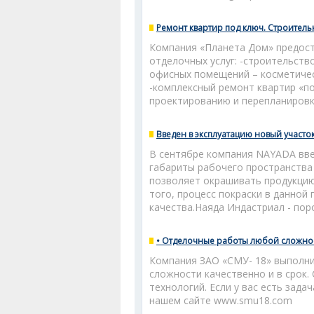
Ремонт квартир под ключ. Строител
Компания «Планета Дом» предост
отделочных услуг: -строительств
офисных помещений – косметичес
-комплексный ремонт квартир «по
проектированию и перепланировке 
Введен в эксплуатацию новый участ
В сентябре компания NAYADA вве
габариты рабочего пространства 
позволяет окрашивать продукцию 
того, процесс покраски в данной
качества.Наяда Индастриал - поро
• Отделочные работы любой сложно
Компания ЗАО «СМУ- 18» выполн
сложности качественно и в срок.
технологий. Если у вас есть зада
нашем сайте www.smu18.com