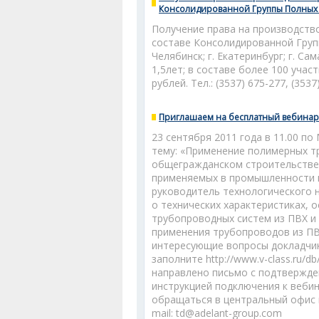
Консолидированной Группы Полных
Получение права на производств
составе Консолидированной Групп
Челябинск; г. Екатеринбург; г. С
1,5лет; в составе более 100 учас
рублей. Тел.: (3537) 675-277, (353
Приглашаем на бесплатный вебинар 
23 сентября 2011 года в 11.00 п
тему: «Применение полимерных т
общегражданском строительстве»
применяемых в промышленности и
руководитель технологического 
о технических характеристиках, 
трубопроводных систем из ПВХ и
применения трубопроводов из ПВХ
интересующие вопросы докладчику
заполните http://www.v-class.ru/d
направлено письмо с подтвержде
инструкцией подключения к веби
обращаться в центральный офис к
mail: td@adelant-group.com