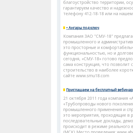
благоустройство территории, осу
гарантируем качество и надежно
телефону 412-18-18 или на наше
• Ангары под ключ
Компания ЗАО "СМУ-18" предлага
промышленного и административн
это просторные и комфортабель
функциональностью, но и долгов
сегодня, «СМУ-18» готово предл
сама конструкция, что позволит 
строительство в наиболее коротк
сайте www.smu18.com
Приглашаем на бесплатный вебинар
21 октября 2011 года компания «
«Трубопроводы нового поколения
промышленного применения и спр
это мероприятия, проходящие в 
последовательные доклады, демон
происходит в режиме реального в
(МСК) Место проведения: www.abo