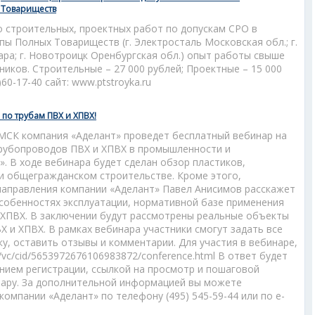
 Товариществ
о строительных, проектных работ по допускам СРО в
ы Полных Товариществ (г. Электросталь Московская обл.; г.
амара; г. Новотроицк Оренбургская обл.) опыт работы свыше
тников. Строительные – 27 000 рублей; Проектные – 15 000
7)60-17-40 сайт: www.ptstroyka.ru
по трубам ПВХ и ХПВХ!
о МСК компания «Аделант» проведет бесплатный вебинар на
рубопроводов ПВХ и ХПВХ в промышленности и
. В ходе вебинара будет сделан обзор пластиков,
 общегражданском строительстве. Кроме этого,
направления компании «Аделант» Павел Анисимов расскажет
особенностях эксплуатации, нормативной базе применения
 ХПВХ. В заключении будут рассмотрены реальные объекты
 и ХПВХ. В рамках вебинара участники смогут задать все
, оставить отзывы и комментарии. Для участия в вебинаре,
b/vc/cid/5653972676106983872/conference.html В ответ будет
нием регистрации, ссылкой на просмотр и пошаговой
нару. За дополнительной информацией вы можете
омпании «Аделант» по телефону (495) 545-59-44 или по e-