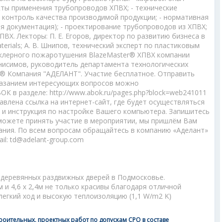
кты применения трубопроводов ХПВХ; - технические
 - контроль качества производимой продукции; - нормативная
я документация); - проектирование трубопроводов из ХПВХ;
ПВХ. Лекторы: П. Е. Егоров, директор по развитию бизнеса в
terials; А. В. Шнипов, технический эксперт по пластиковым
клерного пожаротушения BlazeMaster® ХПВХ компании
С. Анисимов, руководитель департамента технологических
® Компания "АДЕЛАНТ". Участие бесплатное. Отправить
указанием интересующих вопросов можно
К в разделе: http://www.abok.ru/pages.php?block=web241011
равлена ссылка на интернет-сайт, где будет осуществляться
 и инструкция по настройке Вашего компьютера. Запишитесь
сможете принять участие в мероприятии, мы пришлём Вам
чания. По всем вопросам обращайтесь в компанию «Аделант»
ail: td@adelant-group.com
 деревянных раздвижных дверей в Подмосковье.
м и 4,6 х 2,4м не только красивы благодаря отличной
легкий ход и высокую теплоизоляцию (1,1 W/m2 K)
роительных, проектных работ по допускам СРО в составе