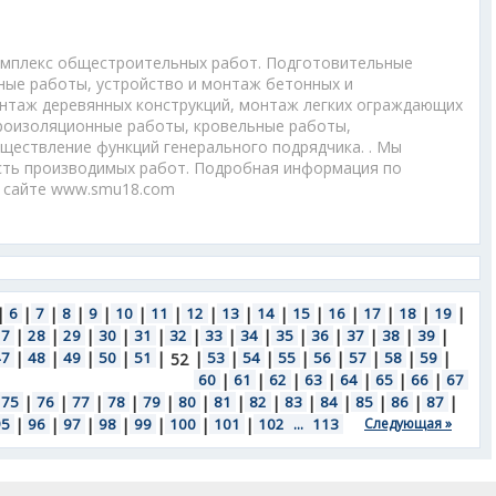
омплекс общестроительных работ. Подготовительные
ные работы, устройство и монтаж бетонных и
нтаж деревянных конструкций, монтаж легких ограждающих
дроизоляционные работы, кровельные работы,
ществление функций генерального подрядчика. . Мы
сть производимых работ. Подробная информация по
м сайте www.smu18.com
|
6
|
7
|
8
|
9
|
10
|
11
|
12
|
13
|
14
|
15
|
16
|
17
|
18
|
19
|
27
|
28
|
29
|
30
|
31
|
32
|
33
|
34
|
35
|
36
|
37
|
38
|
39
|
47
|
48
|
49
|
50
|
51
|
|
53
|
54
|
55
|
56
|
57
|
58
|
59
|
52
60
|
61
|
62
|
63
|
64
|
65
|
66
|
67
75
|
76
|
77
|
78
|
79
|
80
|
81
|
82
|
83
|
84
|
85
|
86
|
87
|
95
|
96
|
97
|
98
|
99
|
100
|
101
|
102
...
113
Следующая »