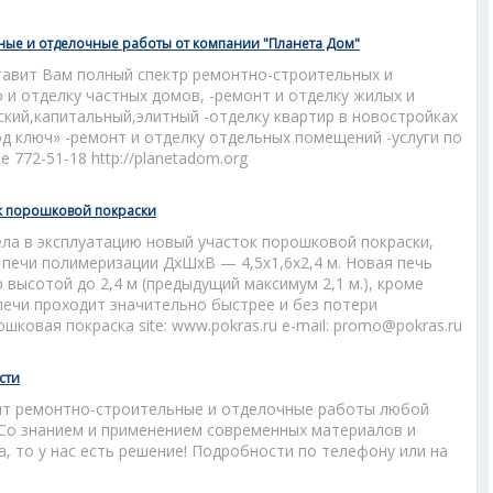
ьные и отделочные работы от компании "Планета Дом"
авит Вам полный спектр ремонтно-строительных и
о и отделку частных домов, -ремонт и отделку жилых и
кий,капитальный,элитный -отделку квартир в новостройках
д ключ» -ремонт и отделку отдельных помещений -услуги по
772-51-18 http://planetadom.org
ок порошковой покраски
ла в эксплуатацию новый участок порошковой покраски,
печи полимеризации ДхШхВ — 4,5х1,6х2,4 м. Новая печь
высотой до 2,4 м (предыдущий максимум 2,1 м.), кроме
 печи проходит значительно быстрее и без потери
шковая покраска site: www.pokras.ru e-mail: promo@pokras.ru
сти
ит ремонтно-строительные и отделочные работы любой
 Со знанием и применением современных материалов и
ча, то у нас есть решение! Подробности по телефону или на