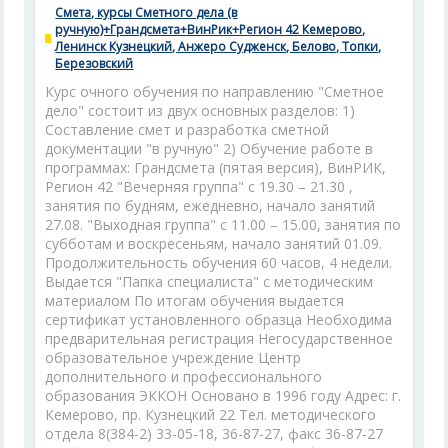
Смета, курсы Сметного дела (в
ручную)+Грандсмета+ВинРик+Регион 42 Кемерово,
Ленинск Кузнецкий, Анжеро Судженск, Белово, Топки,
Березовский
Курс очного обучения по направлению "Сметное
дело" состоит из двух основных разделов: 1)
Составление смет и разработка сметной
документации "в ручную" 2) Обучение работе в
программах: Грандсмета (пятая версия), ВинРИК,
Регион 42 "Вечерняя группа" с 19.30 – 21.30 ,
занятия по будням, ежедневно, начало занятий
27.08. "Выходная группа" с 11.00 – 15.00, занятия по
субботам и воскресеньям, начало занятий 01.09.
Продолжительность обучения 60 часов, 4 недели.
Выдается "Папка специалиста" с методическим
материалом По итогам обучения выдается
сертификат установленного образца Необходима
предварительная регистрация Негосударственное
образовательное учреждение Центр
дополнительного и профессионального
образования ЭККОН Основано в 1996 году Адрес: г.
Кемерово, пр. Кузнецкий 22 Тел. методического
отдела 8(384-2) 33-05-18, 36-87-27, факс 36-87-27