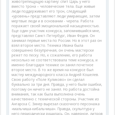
животрепещущую картину: спит Царь у него
вместо трона – человеческие тела. Еще живые
люди поддерживают его трон, следующий
«уровень» представляют люди умирающие, затем
мертвые люди и в основании - черепа. Работа
поражает своей эмоциональной насыщенностью.
Еще один участник конкурса, запомнившийся мне,
представлял Санкт-Петербург, Иван Федев. Он
занимал первые места по России. Но в этот раз он
взял второе место. Техника Ивана была
совершенно безупречная, он очень мастерски
режет по песку. Но, к сожалению, его работа
несколько не соответствовала теме конкурса, и
именно благодаря технике он занял почетное
второе место. В то же время на конкурсе был
мастер международного класса Андрей Кошелев.
Свою работу «Поле Куликово» он сделал
буквально за три дня. Правда, у него были ошибки,
поэтому он ничего не занял. Но работа достойна
внимания, так как была выполнена очень
качественно с технической стороны. Участник из
Ангарска С. Зинер вырезал сказочного персонажа
«мальчиша-кибальчиша». Правда, скульптура у
него периодически рушилась. Он, наверное, литров