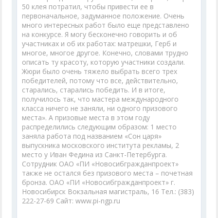
50 клея потратил, чтобы привести ее в
первоначальное, задуманное положение. Очень
много интересных работ было еще представлено
на конкурсе. Я могу бесконечно говорить и об
участниках и об их работах: матрешки, Герб и
многое, многое другое. Конечно, словами трудно
описать ту красоту, которую участники создали.
Жюри было очень тяжело выбрать всего трех
победителей, потому что все, действительно,
старались, старались победить. И в итоге,
получилось так, что мастера международного
класса ничего не заняли, ни одного призового
места». А призовые места в этом году
распределились следующим образом: 1 место
заняла работа под названием «Сон царя»
выпускника московского института рекламы, 2
место у Иван Федина из Санкт-Петербурга.
Сотрудник ОАО «ПИ «Новосибгражданпроект»
также не остался без призового места – почетная
бронза. ОАО «ПИ «Новосибгражданпроект» г.
Новосибирск Вокзальная магистраль, 16 Тел.: (383)
222-27-69 Сайт: www.pi-ngp.ru