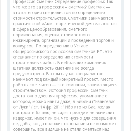
Профессия Сметчик Определение профессии: Так
что же это за профессия – сметчик? Сметчик —
это категория специалистов по определению
стоимости строительства. Сметчики занимаются
практической и/или теоретической деятельностью
в сфере ценообразования, сметного
нормирования, оценки, стоимостного
инжиниринга, организации и проведения торгов и
конкурсов. По определению в Уставе
общероссийского профсоюза сметчиков РФ, это
специалист по определению стоимости
строительных работ. В небольших компаниях
штатная должность сметчика не всегда
предусмотрена. В этом случае специалистов
нанимают под каждый конкретный проект. Место
работы сметчиков — это компании, занимающиеся
строительством. История профессии: Сметчик —
достаточно древняя профессия, упоминание о
которой, можно найти даже, в Библии ("Евангелия
от Луки" ( ст. 14 фр. 28) : "Ибо кто из Вас, желая
построить башню, не сядет прежде и не вычислит
издержек, имеет ли он, что нужно для совершения
ее, дабы, когда положит основание и не возможет
совершить, все видящие не стали смеяться над