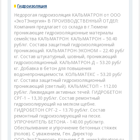
Гидроизоляция
Недорогая гидроизоляция КАЛЬМАТРОН от ООО
«ЭкоТЭнергия» В ПРОИЗВОДСТВЕННЫЙ ОТДЕЛ:
Компания предлагает со склада в г.Тюмени
проникающие гидроизоляционные материалы
семейства КАЛЬМАТРОН: КАЛЬМАТРОН – 50.40
руб/кг. Состава защитный гидроизоляционный
проникающий. КАЛЬМАТРОН-ЭКОНОМ – 22.40 руб/
кг. Состав штукатурный, шовный, проникающий
гидроизоляционный. КАЛЬМАТРОН-Д – 53.20 руб/
кг. Добавка в бетон для повышения
водонепроницаемости. КОЛЬМАТЕКС – 53.20 руб/
кг. Состава защитный гидроизоляционный
проникающий (светлый). КАЛЬМАСТОП – 112.00
руб/кг. Ликвидация активных течей. ГИДРОБЕТОН
СРГ-1 – 13,30 руб/кг. Состав ремонтный
гидроизолирующий на мелком щебне.
ГИДРОБЕТОН СРГ-2 – 13.70 руб/кг. Состав
ремонтный гидроизолирующий на песке.
УПРОЧНИТЕЛЬ БЕТОНА - 140.00 руб/литр.
Обеспыливание и упрочнение бетонных стяжек
(полов). С уважением, Ген. Директор
ООО»ЭкоТЭнергия» Козырев С.В. www.kalmatron.su