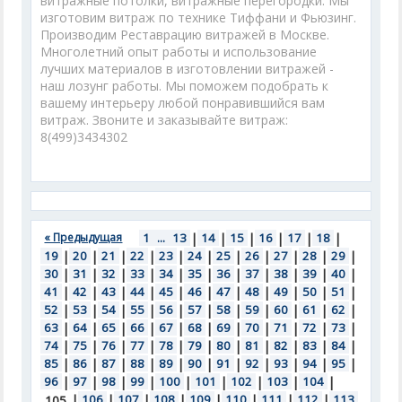
витражные потолки, витражные перегородки. Мы
изготовим витраж по технике Тиффани и Фьюзинг.
Производим Реставрацию витражей в Москве.
Многолетний опыт работы и использование
лучших материалов в изготовлении витражей -
наш лозунг работы. Мы поможем подобрать к
вашему интерьеру любой понравившийся вам
витраж. Звоните и заказывайте витраж:
8(499)3434302
« Предыдущая
1
...
13
|
14
|
15
|
16
|
17
|
18
|
19
|
20
|
21
|
22
|
23
|
24
|
25
|
26
|
27
|
28
|
29
|
30
|
31
|
32
|
33
|
34
|
35
|
36
|
37
|
38
|
39
|
40
|
41
|
42
|
43
|
44
|
45
|
46
|
47
|
48
|
49
|
50
|
51
|
52
|
53
|
54
|
55
|
56
|
57
|
58
|
59
|
60
|
61
|
62
|
63
|
64
|
65
|
66
|
67
|
68
|
69
|
70
|
71
|
72
|
73
|
74
|
75
|
76
|
77
|
78
|
79
|
80
|
81
|
82
|
83
|
84
|
85
|
86
|
87
|
88
|
89
|
90
|
91
|
92
|
93
|
94
|
95
|
96
|
97
|
98
|
99
|
100
|
101
|
102
|
103
|
104
|
|
106
|
107
|
108
|
109
|
110
|
111
|
112
|
113
105