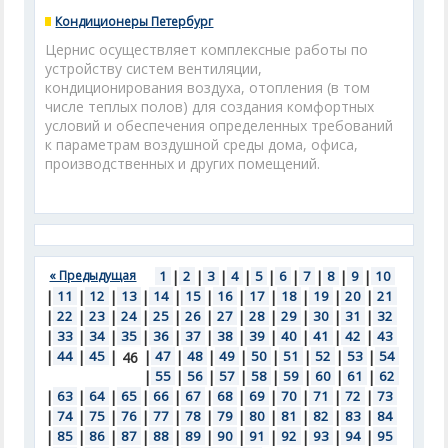
Кондиционеры Петербург
Цернис осуществляет комплексные работы по
устройству систем вентиляции,
кондиционирования воздуха, отопления (в том
числе теплых полов) для создания комфортных
условий и обеспечения определенных требований
к параметрам воздушной среды дома, офиса,
производственных и других помещений.
« Предыдущая
1
|
2
|
3
|
4
|
5
|
6
|
7
|
8
|
9
|
10
|
11
|
12
|
13
|
14
|
15
|
16
|
17
|
18
|
19
|
20
|
21
|
22
|
23
|
24
|
25
|
26
|
27
|
28
|
29
|
30
|
31
|
32
|
33
|
34
|
35
|
36
|
37
|
38
|
39
|
40
|
41
|
42
|
43
|
44
|
45
|
|
47
|
48
|
49
|
50
|
51
|
52
|
53
|
54
46
|
55
|
56
|
57
|
58
|
59
|
60
|
61
|
62
|
63
|
64
|
65
|
66
|
67
|
68
|
69
|
70
|
71
|
72
|
73
|
74
|
75
|
76
|
77
|
78
|
79
|
80
|
81
|
82
|
83
|
84
|
85
|
86
|
87
|
88
|
89
|
90
|
91
|
92
|
93
|
94
|
95