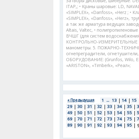
Затворы дисковые, шиберные: DE
ITAP,; • Краны шаровые: LD, NAVAL
«SIMPLEX», «Danfoss», «Herz ; • К
«SIMPLEX», «Danfoss», «Herz», т
а так же арматура ведущих завод
Altais, Valtec, • полипропиленовые
ВЧШГ (для систем водоснабжения
КОНТРОЛЬНО-ИЗМЕРИТЕЛЬНЫЕ ПРИ
манометры. 5. ПОЖАРНО-ТЕХНИЧ
огнепреградители, огнетушители,
ОБОРУДОВАНИЕ: (Grunfos, Wilo, 
«ARISTON», «Timberk», «Реал»;
« Предыдущая
1
...
13
|
14
|
15
29
|
30
|
31
|
32
|
33
|
34
|
35
|
49
|
50
|
51
|
52
|
53
|
54
|
55
|
69
|
70
|
71
|
72
|
73
|
74
|
75
|
89
|
90
|
91
|
92
|
93
|
94
|
95
|