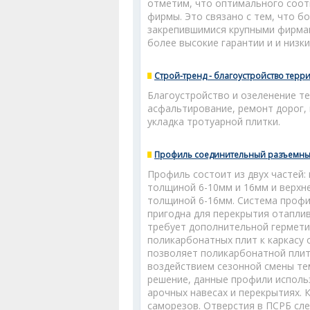
отметим, что оптимального соо
фирмы. Это связано с тем, что б
закрепившимися крупными фирмам
более высокие гарантии и и низки
Строй-тренд - благоустройство терр
Благоустройство и озеленение т
асфальтирование, ремонт дорог,
укладка тротуарной плитки.
Профиль соединительный разъемный
Профиль состоит из двух частей:
толщиной 6-10мм и 16мм и верхн
толщиной 6-16мм. Система профи
пригодна для перекрытия отапли
требует дополнительной гермети
поликарбонатных плит к каркасу
позволяет поликарбонатной плит
воздействием сезонной смены т
решение, данные профили исполь
арочных навесах и перекрытиях. 
саморезов. Отверстия в ПСРБ сле