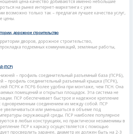
тношения цена-качество добиваются именно небольшие
ороться на рынке интернет-маркетинга с уже
и возможно только так – предлагая лучшее качества услуг,
е цены.
итории, дорожное строительство
ерритории дворов, дорожное строительство,
 прокладка подземных коммуникаций, земляные работы,
 (ПСР)
 нижней – профиль соединительный разъемный база (ПСРБ),
ей – профиль соединительный разъемный крышка (ПСРК),
лей ПСРК и ПСРБ более удобна при монтаже, чем ПСН. Она
ваемых помещений и открытых площадок. Эта система не
зации. ПСР обеспечивает быстрое и надежное крепление
 с одновременным соединением их между собой. ПСР
е увеличиваться или уменьшаться в объеме под
емпературы окружающей среды. ПСР наиболее популярное
зуются в любых конструкциях, но практически незаменимы в
Крепление ПСР к каркасу осуществляется с помощью
дует просверлить заранее, диаметр их должен быть на 2-3