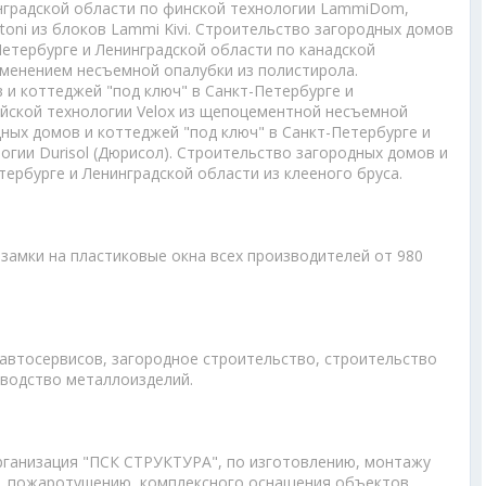
инградской области по финской технологии LammiDom,
oni из блоков Lammi Kivi. Строительство загородных домов
Петербурге и Ленинградской области по канадской
именением несъемной опалубки из полистирола.
 и коттеджей "под ключ" в Санкт-Петербурге и
ийской технологии Velox из щепоцементной несъемной
ных домов и коттеджей "под ключ" в Санкт-Петербурге и
огии Durisol (Дюрисол). Строительство загородных домов и
тербурге и Ленинградской области из клееного бруса.
замки на пластиковые окна всех производителей от 980
 автосервисов, загородное строительство, строительство
зводство металлоизделий.
ганизация "ПСК СТРУКТУРА", по изготовлению, монтажу
К, пожаротушению, комплексного оснащения объектов