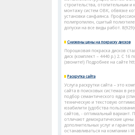
строительства, отопительным и 
монтажу систем ОВК, обвязке ко
установки санфаянса. Профессио
полипропилен, сшитый полиэтилен
допуски на все виды работ. 8(929)
Снижены цены на покраску дисков
Порошковая покраска дисков стала
диск (комплект – 4440 р.) 2. С 16
(звоните!) Подробнее на сайте htt
Раскрутка сайта
Услуга раскрутки сайта – это ко
сайта в поисковых системах в ре
подбор семантического ядра (спи
техническую и текстовую оптими
юзабилити (удобства пользовани
сайтов, - оптимальный вариант. П
отличают демократические цены 
дополнительных услуг и гарантии
останавливаться на компании i-V