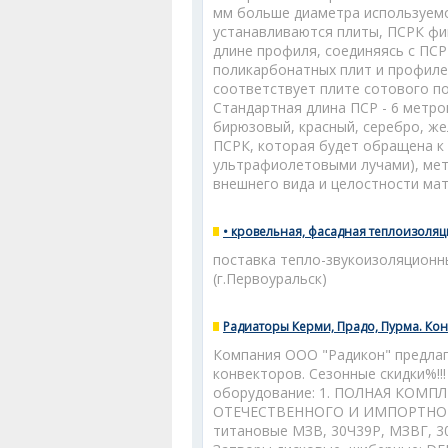
мм больше диаметра используемог
устанавливаются плиты, ПСРК фи
длине профиля, соединяясь с ПС
поликарбонатных плит и профиле
соответствует плите сотового п
Стандартная длина ПСР - 6 метро
бирюзовый, красный, серебро, же
ПСРК, которая будет обращена к 
ультрафиолетовыми лучами), мет
внешнего вида и целостности мат
• кровельная, фасадная теплоизоляц
поставка тепло-звукоизоляционны
(г.Первоуральск)
Радиаторы Керми, Прадо, Пурма. Кон
Компания ООО "Радикон" предлага
конвекторов. Сезонные скидки%!!
оборудование: 1. ПОЛНАЯ КОМ
ОТЕЧЕСТВЕННОГО И ИМПОРТНОГО 
титановые МЗВ, 30Ч39Р, МЗВГ, 30ч