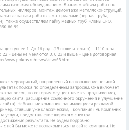
климатическим оборудованием. Возьмем объем работ по
тельных, чиллеров, монтаж демонтажа металлоконструкций,
нальные навыки работы с материалами (черная труба,
), также осуществляем пайку медных труб. Члены СРО,
630-66-99
 доступнее 1. До 16 рад . (15 включительно) – 1110 р. за
 по 22 – цены не меняются 3. С 23 и выше – цена договорная
p://www.pokras.ru/news/view/65.htm
мплекс мероприятий, направленный на повышение позиций
зультатах поиска по определенным запросам. Она включает
ска запросов, по которым осуществляется продвижение),
зацию сайта, расширение ссылочного окружения и улучшение
я сайта). Небольшие компании, занимающиеся рекламой
ример, ставший уже классическим, - компания i-Vi. Компанию
на услуги, предоставление широкого спектра
 достижения результата. Не будем подробно
i – с ней Вы можете познакомиться на сайте компании. Но