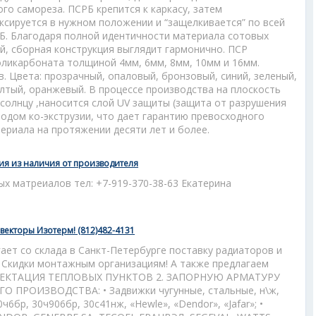
о самореза. ПСРБ крепится к каркасу, затем
ксируется в нужном положении и “защелкивается” по всей
РБ. Благодаря полной идентичности материала сотовых
й, сборная конструкция выглядит гармонично. ПСР
оликарбоната толщиной 4мм, 6мм, 8мм, 10мм и 16мм.
в. Цвета: прозрачный, опаловый, бронзовый, синий, зеленый,
лтый, оранжевый. В процессе производства на плоскость
солнцу ,наносится слой UV защиты (защита от разрушения
одом ко-экструзии, что дает гарантию превосходного
ериала на протяжении десяти лет и более.
ия из наличия от производителя
х матреиалов тел: +7-919-370-38-63 Екатерина
векторы Изотерм! (812)482-4131
ет со склада в Санкт-Петербурге поставку радиаторов и
! Скидки монтажным организациям! А также предлагаем
ПЛЕКТАЦИЯ ТЕПЛОВЫХ ПУНКТОВ 2. ЗАПОРНУЮ АРМАТУРУ
ПРОИЗВОДСТВА: • Задвижки чугунные, стальные, н\ж,
6бр, 30ч906бр, 30с41нж, «Hewle», «Dendor», «Jafar»; •