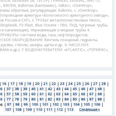
NDOR, GENEBRE SA, TECOFI, ГРАНВЭЛ, SEGEVAL, WATTS,
, BROEN, Ballomax (Балломакс), Valtec», «Oventrop»,
лапаны обратные, регулирующие: Ballorex, », «Oventrop»,
рубопроводная арматура «Бологовского арматурного завода»,
ов России и СНГ). 3. ТРУБЫ: металлопластиковые Henco,
 Ekoplastik, FV-Plast, Blue Oceane • ПВХ, ПНД, Чугунные трубы,
 и канализации), Нержавеющие и медные трубы 4.
БОРЫ: счетчики воды, газа, нефтепродуктов,
ЕСКОЕ ОБОРУДОВАНИЕ: Вентиль пожарный, гидранты,
 рукава, стволы, шкафы, щиты и др.. 6. НАСОСНОЕ
EBARA и др.); 7. ВОДОНАГРЕВАТЕЛИ: «ATLANTIC», «ТЕРМЕКС»,
|
16
|
17
|
18
|
19
|
20
|
21
|
22
|
23
|
24
|
25
|
26
|
27
|
28
|
36
|
37
|
38
|
39
|
40
|
41
|
42
|
43
|
44
|
45
|
46
|
47
|
48
|
56
|
57
|
58
|
59
|
60
|
61
|
62
|
63
|
64
|
65
|
66
|
67
|
68
|
76
|
77
|
78
|
79
|
80
|
81
|
82
|
83
|
84
|
85
|
86
|
87
|
88
|
|
97
|
98
|
99
|
100
|
101
|
102
|
103
|
104
|
105
|
106
|
96
107
|
108
|
109
|
110
|
111
|
112
|
113
Следующая »