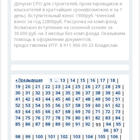
Допуски СРО для строителей, проектировщиков и
изыскателей в кратчайшие сроки(возможно и за 1
день). Вступительный взнос 1900руб. Членский
взнос за год 22800руб. Рассрочка на комп.фонд.
Возможно вступление на сезонной основе за
30.000 руб. на 3 месяца без комп.фонда. Оказываем
помощь в оформлении документов,
предоставляем ИТР. 8-911-906-09-23 Владислав.
« Предыдущая
1
...
13
|
14
|
15
|
16
|
17
|
18
|
19
|
20
|
21
|
22
|
23
|
24
|
25
|
26
|
27
|
28
|
29
|
30
|
31
|
32
|
33
|
34
|
35
|
36
|
37
|
38
|
39
|
40
|
41
|
42
|
43
|
44
|
45
|
46
|
47
|
48
|
49
|
50
|
51
|
52
|
53
|
54
|
55
|
56
|
57
|
58
|
59
|
60
|
61
|
62
|
63
|
64
|
65
|
66
|
67
|
68
|
69
|
70
|
71
|
72
|
73
|
74
|
75
|
76
|
77
|
78
|
79
|
80
|
81
|
82
|
83
|
84
|
85
|
86
|
87
|
88
|
89
|
90
|
91
|
92
|
|
94
|
95
|
93
96
|
97
|
98
|
99
|
100
|
101
|
102
|
103
|
104
|
105
|
106
|