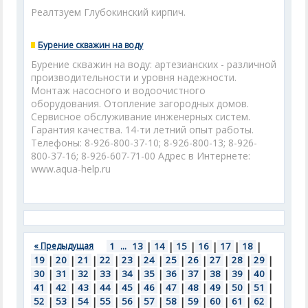
Реалтзуем Глубокинский кирпич.
Бурение скважин на воду
Бурение скважин на воду: артезианских - различной
производительности и уровня надежности.
Монтаж насосного и водоочистного
оборудования. Отопление загородных домов.
Сервисное обслуживание инженерных систем.
Гарантия качества. 14-ти летний опыт работы.
Телефоны: 8-926-800-37-10; 8-926-800-13; 8-926-
800-37-16; 8-926-607-71-00 Адрес в Интернете:
www.aqua-help.ru
« Предыдущая
1
...
13
|
14
|
15
|
16
|
17
|
18
|
19
|
20
|
21
|
22
|
23
|
24
|
25
|
26
|
27
|
28
|
29
|
30
|
31
|
32
|
33
|
34
|
35
|
36
|
37
|
38
|
39
|
40
|
41
|
42
|
43
|
44
|
45
|
46
|
47
|
48
|
49
|
50
|
51
|
52
|
53
|
54
|
55
|
56
|
57
|
58
|
59
|
60
|
61
|
62
|