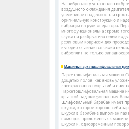
На виброплиту установлен вибро
воздушного охлаждения двигате
увеличивает надежность и срок 
оригинальную конструкцию и на
вибрации на руки оператора. Пере
многофункциональна : кроме того
служит и разбрызгивателем воды
резиновым ковриком для проведе
выгодно отличается своей ценой
виброплит не только западноевро
Машины паркетошлифовальные (цикле
Паркетошлифовальная машина СО-
дощатых полов, как вновь уложен
лакокрасочных покрытий и очистк
Паркетошлифовальная машина им
крышкой над шлифовальным бара
Шлифовальный барабан имеет пр
шкурки, которое хорошо себя за
шкурки в барабане выполнен паз 
помощью приложенных к машине к
шкурки и, одновременным поворот