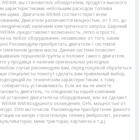
ь WEIMA ,вы становитесь обладателем, продукта высокого
ими характеристиками: небольшим расходом топлива
нем шума . Двигатели WEIMA соответствуют всем
ованиям. Двигатели различаются мощностью, от 5 л/с. до
цилиндрический, наличием электрического запуска. Широкий
WEIMA ,предоставляет возможность ,легко и просто ,
ки на любое оборудование, независимо от того, каким
ено.Рекомендуем приобретать двигатели с системой
и сниженном уровне масла. Данная система позволит
шивания поршневой группы и поломке самого двигателя.
ите у продавца о наличии оригинальных расходных
 любом случае рекомендуем вам, перед покупкой обратиться
аши специалисты помогут сделать вам правильный выбор,
подходящий по техническим характеристикам, к тому
 собираетесь устанавливать. Если же вы не имеете
ановить двигатель, то специалисты нашей компании
ой установке двигателя на оборудование, или же сделают
ый WEIMA WM воздушного охлаждения, OHV, мощностью от
торесурс 2500 моточасов. Рекомендуем приобретение данного
уатации на малую строительную технику (виброплит, резчики
ультиваторах, мини тракторах, картингах и т.д.).