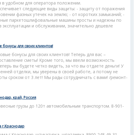
я в удобном для оператора положении.
печивает следующие виды защиты: - защиту от поражения
овении фазных утечек на землю; - от коротких замыканий; -
нные паркетошлифовальные машины просты и надежны по
в эксплуатации и обслуживании, значительно дешевле
 бонусы для своих клиентов!
вые бонусы для своих клиентов! Теперь для вас –
оставление сметы! Кроме того, мы ввели возможность
еперь вы будете четко видеть, за что вы отдаете деньги! У
енней отделки, мы уверены в своей работе, а потому не
оты сроком от 3 лет! Мы рады сотрудничать с вами! /ремонт-
нодар, край, Россия
весные грузы до 120т автомобильным транспортом. 8-901-
а г.Краснодар
ума г.Краснодар. штукатурка, шпатлевка. 8900-248-49-31