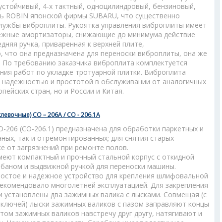
устойчивый, 4-х тактный, одноцилиндровый, бензиновый,
ль ROBIN японской фирмы SUBARU, что существенно
службы виброплиты. Рукоятка управления виброплиты имеет
дежные амортизаторы, снижающие до минимума действие
дняя ручка, приваренная к верхней плите,
, что она предназначена для переноски виброплиты, она же
. По требованию заказчика виброплита комплектуется
ния работ по укладке тротуарной плитки. Виброплита
, надежностью и простотой в обслуживании от аналогичных
пейских стран, но и России и Китая.
вочные) СО – 206А / СО - 206.1А
206 (СО-206.1) предназначена для обработки паркетных и
ных, так и отремонтированных; для снятия старых
е от загрязнений при ремонте полов.
еют компактный и прочный стальной корпус с откидной
баном и выдвижной ручкой для переноски машины.
остое и надежное устройство для крепления шлифовальной
рекомендовало многолетней эксплуатацией. Для закрепления
и установлены два зажимных валика с лысками. Совмещая (с
лючей) лыски зажимных валиков с пазом заправляют концы
ом зажимных валиков навстречу друг другу, натягивают и