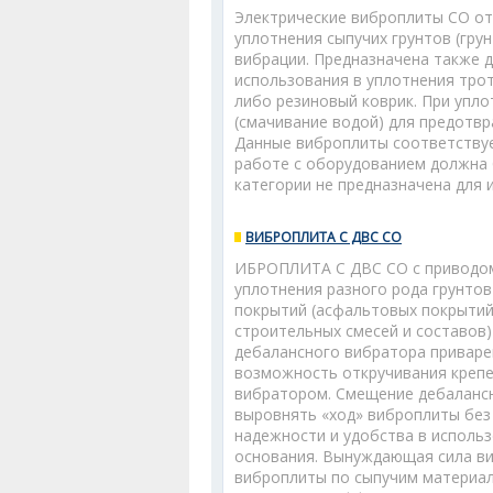
Электрические виброплиты СО о
уплотнения сыпучих грунтов (гру
вибрации. Предназначена также 
использования в уплотнения тро
либо резиновый коврик. При упл
(смачивание водой) для предотв
Данные виброплиты соответствуе
работе с оборудованием должна 
категории не предназначена для 
ВИБРОПЛИТА С ДВС СО
ИБРОПЛИТА С ДВС СО с приводом 
уплотнения разного рода грунтов 
покрытий (асфальтовых покрытий
строительных смесей и составов
дебалансного вибратора приваре
возможность откручивания крепе
вибратором. Смещение дебалансн
выровнять «ход» виброплиты без
надежности и удобства в использ
основания. Вынуждающая сила в
виброплиты по сыпучим материал