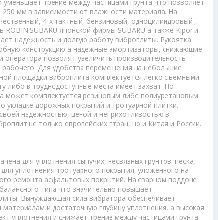
и уменьшает трение между частицами грунта что позволяет
 250 мм в зависимости от влажности материала. На
ественный, 4-х тактный, бензиновый, одноцилиндровый ,
ь ROBIN SUBARU японской фирмы SUBARU а также Kipor и
вает надежность и долгую работу виброплиты. Рукоятка
добную конструкцию а надежные амортизаторы, снижающие
ки оператора позволят увеличить производительность
а рабочего. Для удобства перемещения на небольшие
ьной площадки виброплита комплектуется легко съемными
ту либо в труднодоступные места имеет захват. По
та может комплектуется резиновым либо полиуретановым
о укладке дорожных покрытий и тротуарной плитки.
своей надежностью, ценой и неприхотливостью в
роплит не только европейских стран, но и Китая и России.
чена для уплотнения сыпучих, несвязных грунтов: песка,
я для уплотнения тротуарного покрытия, уложенного на
кого ремонта асфальтовых покрытий. На сварном поддоне
балансного типа что значительно повышает
плиты. Вынуждающая сила вибратора обеспечивает
 материалам и достаточную глубину уплотнения, а высокая
кт уплотнения и снижает трение между частицами грунта.