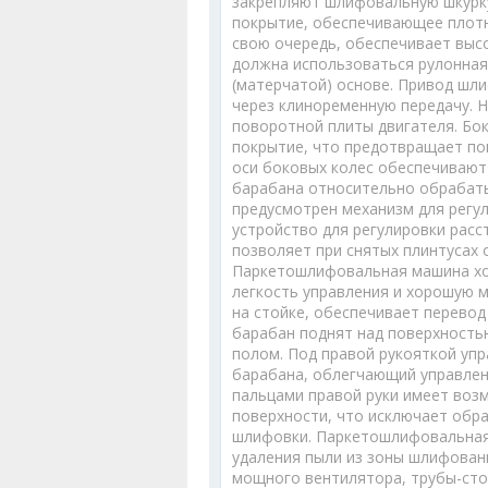
закрепляют шлифовальную шкурку
покрытие, обеспечивающее плотн
свою очередь, обеспечивает выс
должна использоваться рулонная
(матерчатой) основе. Привод шл
через клиноременную передачу. 
поворотной плиты двигателя. Бо
покрытие, что предотвращает по
оси боковых колес обеспечивают
барабана относительно обрабат
предусмотрен механизм для регул
устройство для регулировки рас
позволяет при снятых плинтусах 
Паркетошлифовальная машина хо
легкость управления и хорошую 
на стойке, обеспечивает перево
барабан поднят над поверхностью
полом. Под правой рукояткой уп
барабана, облегчающий управлен
пальцами правой руки имеет во
поверхности, что исключает обра
шлифовки. Паркетошлифовальная
удаления пыли из зоны шлифован
мощного вентилятора, трубы-сто