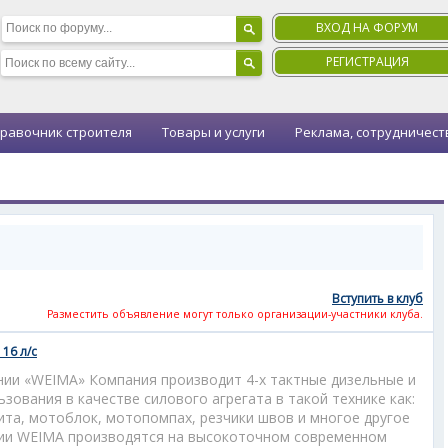
ВХОД НА ФОРУМ
РЕГИСТРАЦИЯ
равочник строителя
Товары и услуги
Реклама, сотрудничест
Вступить в клуб
Разместить объявление могут только организации-участники клуба.
16 л/с
ии «WEIMA» Компания производит 4-х тактные дизельные и
зования в качестве силового агрегата в такой технике как:
ита, мотоблок, мотопомпах, резчики швов и многое другое
нии WEIMA производятся на высокоточном современном