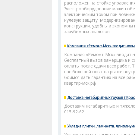
расположен на стойке управлени
Электрооборудование машин обес
электрическим током при возникн
нулевую защиту. Модернизирова
конструкции, удобны и экономны 
зарубежных аналогов.
Компания «Ремонт-Мск» вводит новые
Компания «Ремонт-Мск» вводит но
бесплатный вызов замерщика и с
оплаты после сдачи всех работ. Т
нас большой опыт на рынке внутр
боимся дать гарантию на все раб
квартир-мск.рф
Доставка негабаритных грузов г.Крас
Доставим негабаритные и тяжело
015-92-62
Укладка плитки. ламината. линолиум
Укладка плитки. ламината. линоли