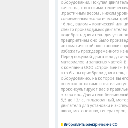
оборудовании. Покупая двигател
качества, с высокими техническ
,практичным весом , низким уров
современным экологическим треб
16 л/с., валом – конический или 
спектр производимых двигателей 
подобрать двигатель для установ
предприятием оно было произвед
автоматической н«остановки» пр
избежать преждевременного изна
Перед покупкой двигателя ,уточн
материалов и запасных частей. В
к компании ООО «Строй-Вент». Н
что бы вы приобрели двигатель, 
оборудованию, на которое вы его
возможности самостоятельно уст
проконсультируют вас в правильн
это за вас. Двигатель бензинов
5,5 до 13л.с., гильзованный, мо
двигателя для установки и экспл
швов, мотопомпах, генераторов, к
Виброплиты электрические СО