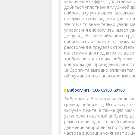
увеличивает эффект уплотнения 
добиться уплотнения глубиной до
виброплиту установлен высококач
воздушного охлаждения двигател
Weima, что значительно увеличи
управления виброплиты имеет у
до нуля действие вибрации на ру
виброплиты и снизить нагрузку н
расстояния в пределах строител
колесами а для поднятия на высо
требованию заказчика вибропли
ковриком для проведения работ п
Виброплита выгодно отличается 
обслуживании от аналогичных виб
Виброплита PC60-KG160, GX160
Виброплита бензиновая предназна
гравия, щебня и тд. Используетс
сыпучем грунте, а также для мел
установлен съемный вибратор де
ремонтопригодность всей вибро
движение виброплиты по сыпучим
частота вибрации усиливает эффе