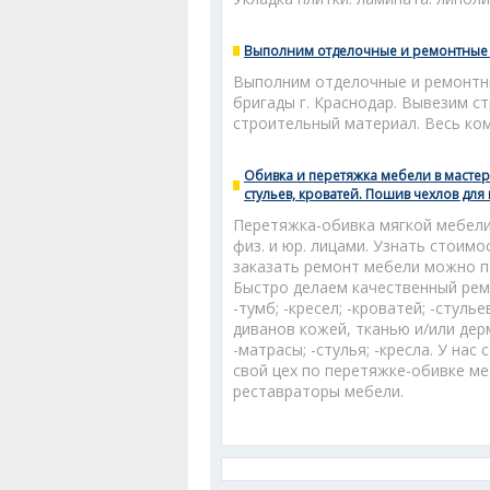
Выполним отделочные и ремонтные 
Выполним отделочные и ремонтны
бригады г. Краснодар. Вывезим с
строительный материал. Весь комп
Обивка и перетяжка мебели в мастерс
стульев, кроватей. Пошив чехлов для
Перетяжка-обивка мягкой мебели
физ. и юр. лицами. Узнать стоим
заказать ремонт мебели можно п
Быстро делаем качественный рем
-тумб; -кресел; -кроватей; -стул
диванов кожей, тканью и/или дер
-матрасы; -стулья; -кресла. У на
свой цех по перетяжке-обивке м
реставраторы мебели.