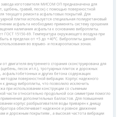
т завода изготовителя МИСОМ ОП предназначена для
нт, щебень, гравий, песок) с помощью поверхностной
для текущего ремонта асфальтовых покрытий. Для
туарной плитки используется специальная полиуретановый
отнении асфальта необходимо применять систему орошения
ращения налипания асфальта к основанию виброплиты.
т ГОСТ 15150-69. Температура окружающего воздуха при
быть в пределах от +5 до +40°С. Виброплиты данной
использования во взрыво- и пожароопасных зонах.
от двигателя внутреннего сгорания сконструирована для
(щебень, песок ит.п.), тротуарных плиток и дорожных
, асфальтобетонных и других бетона содержащих
) методом поверхностной вибрации. Корпус надежного
н к днищу виброплиты, что позволило исключить
жа при использовании конструкции со съемным
ой части относительно продольной оси симметрии помогло
 применения дополнительных балластов. Для повышения
овании корпус разбрызгивателя воды приварен к днищу
ибратора обеспечивает надежное и ровное движение
ам и дорожным покрытиям , а высокая частота вибрации