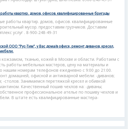
работы квартир. домов, офисов. квалифицированные бригады
е работы квартир. домов, офисов. квалифицированные
троительный мусор. предоставим грузчиков. Доставим
лекс услуг . 8-900-248-49-31
кой ООО "Рус-Тим", у Вас дома/в офисе, ремонт диванов, кресел,
 мебели.
 кожзамом, тканью, кожей в Москве и области. Работаем с
ость работы мебельных мастеров, цену на материалы и
о нашим номерам телефонов ежедневно с 9:00 до 21:00.
онт домашней, офисной и антикварной мебели: -диванов;
ьев; -столов. Занимаемся перетяжкой кресел и обивкой
мантином. Качественный пошив чехлов на: -диваны;
с собственное профессиональное ателье по пошиву чехлов и
ебели. В штате есть квалифицированные мастера-