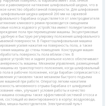
. Наружная поверхность барабана имеет эластичное
ое и равномерное натяжение шлифовальной шкурки, что в
окое качество обработанной поверхности. Для шлифования
 шлифовальная шкурка шириной 200 мм на саржевой
ифовального барабана осуществляется от электродвигателя
Натяжение клинового ремня производится смещением
ковые колеса ходового устройства имеют полиуретановое
вреждение пола при перемещении машины. Эксцентриковые
 удобную и быструю регулировку положения шлифовального
ываемой поверхности. В Паркетошлифовальная машина
ирования усилия нажатия на поверхность пола, а также
стояния машины до стены помещения. Конструкция машин
обработать поверхность пола вблизи стен. В
довое устройство и заднее рояльное колесо обеспечивают
маневренность машины. Механизм управления, размещенный
д машины из транспортного положения, когда шлифовальный
 пола в рабочее положение, когда барабан соприкасается с
равления установлен также механизм быстрого подъема
ие машиной при работе. Оператор легким нажатием
зможность мгновенного отрыва барабана от шлифуемой
зование «ям», улучшает условия работы и качество
 машина оснащены также эффективной системой отсоса и
ия, состоящей из вмонтированного в корпус воздуховода,
йки, мешка-пылеотделителя. Электрический пульт