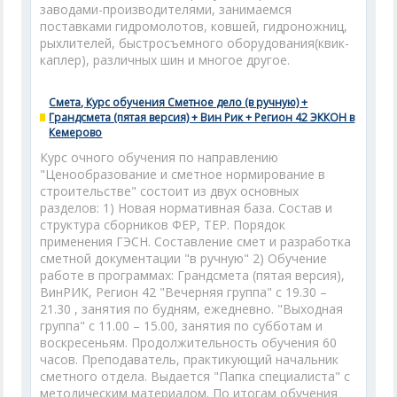
заводами-производителями, занимаемся
поставками гидромолотов, ковшей, гидроножниц,
рыхлителей, быстросъемного оборудования(квик-
каплер), различных шин и многое другое.
Смета, Курс обучения Сметное дело (в ручную) +
Грандсмета (пятая версия) + Вин Рик + Регион 42 ЭККОН в
Кемерово
Курс очного обучения по направлению
"Ценообразование и сметное нормирование в
строительстве" состоит из двух основных
разделов: 1) Новая нормативная база. Состав и
структура сборников ФЕР, ТЕР. Порядок
применения ГЭСН. Составление смет и разработка
сметной документации "в ручную" 2) Обучение
работе в программах: Грандсмета (пятая версия),
ВинРИК, Регион 42 "Вечерняя группа" с 19.30 –
21.30 , занятия по будням, ежедневно. "Выходная
группа" с 11.00 – 15.00, занятия по субботам и
воскресеньям. Продолжительность обучения 60
часов. Преподаватель, практикующий начальник
сметного отдела. Выдается "Папка специалиста" с
методическим материалом. По итогам обучения