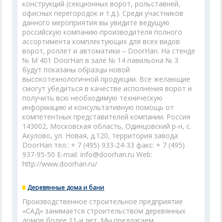
конструкций (секционных ворот, рольставней,
офисных перегородок и т.д.). Среди участников
данного мероприятия вы увидите ведущую
российскую компанию-производителя полного
ассортимента комплектующих для всех видов
ворот, роллет и автоматики – DoorHan. На стенде
№ М 401 DoorHan в зале № 14 павильона № 3
будут показаны образцы новой
высокотехнологичной продукции. Все желающие
смогут убедиться в качестве исполнения ворот и
получить всю необходимую техническую
информацию и консультативную помощь от
компетентных представителей компании. Россия
143002, Московская область, Одинцовский р-н, с.
Акулово, ул. Новая, д.120, территория завода
DoorHan тел.: + 7 (495) 933-24-33 факс: + 7 (495)
937-95-50 E-mail: info@doorhan.ru Web:
http://www.doorhan.ru/
Деревянные дома и бани
Производственное строительное предприятие
«САД» занимается строительством деревянных
домов более 11-и лет. Мы предлагаем