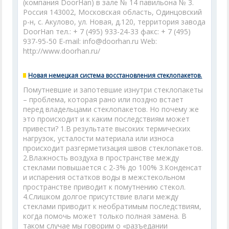
(компания DoorHan) в зале № 14 павильона № 3.
Россия 143002, Московская область, Одинцовский
р-н, с. Акулово, ул. Новая, д.120, территория завода
DoorHan тел.: + 7 (495) 933-24-33 факс: + 7 (495)
937-95-50 E-mail: info@doorhan.ru Web:
http://www.doorhan.ru/
Новая немецкая система восстановления стеклопакетов.
Помутневшие и запотевшие изнутри стеклопакеты
– проблема, которая рано или поздно встает
перед владельцами стеклопакетов. Но почему же
это происходит и к каким последствиям может
привести? 1.В результате высоких термических
нагрузок, усталости материала или износа
происходит разгерметизация швов стеклопакетов.
2.Влажность воздуха в пространстве между
стеклами повышается с 2-3% до 100% 3.Конденсат
и испарения остатков воды в межстекольном
пространстве приводит к помутнению стекол.
4.Слишком долгое присутствие влаги между
стеклами приводит к необратимым последствиям,
когда помочь может только полная замена. В
таком случае мы говорим о «разъедании