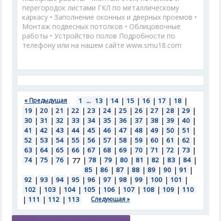
перегородок листами ГКЛ по металлическому
каркасу • Заполнение оконных и дверных проемов •
Монтаж подвесных потолков • Облицовочные
работы • Устройство полов Подробности по
телефону или на нашем сайте www.smu18.com
« Предыдущая
1
...
13
|
14
|
15
|
16
|
17
|
18
|
19
|
20
|
21
|
22
|
23
|
24
|
25
|
26
|
27
|
28
|
29
|
30
|
31
|
32
|
33
|
34
|
35
|
36
|
37
|
38
|
39
|
40
|
41
|
42
|
43
|
44
|
45
|
46
|
47
|
48
|
49
|
50
|
51
|
52
|
53
|
54
|
55
|
56
|
57
|
58
|
59
|
60
|
61
|
62
|
63
|
64
|
65
|
66
|
67
|
68
|
69
|
70
|
71
|
72
|
73
|
74
|
75
|
76
|
|
78
|
79
|
80
|
81
|
82
|
83
|
84
|
77
85
|
86
|
87
|
88
|
89
|
90
|
91
|
92
|
93
|
94
|
95
|
96
|
97
|
98
|
99
|
100
|
101
|
102
|
103
|
104
|
105
|
106
|
107
|
108
|
109
|
110
|
111
|
112
|
113
Следующая »