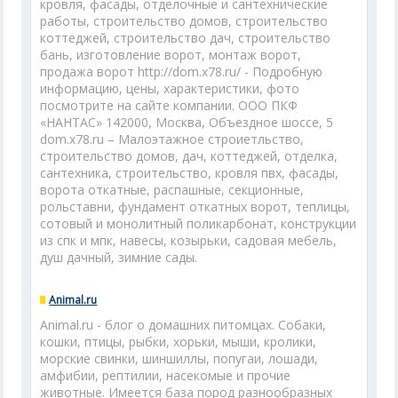
кровля, фасады, отделочные и сантехнические
работы, строительство домов, строительство
коттеджей, строительство дач, строительство
бань, изготовление ворот, монтаж ворот,
продажа ворот http://dom.x78.ru/ - Подробную
информацию, цены, характеристики, фото
посмотрите на сайте компании. ООО ПКФ
«НАНТАС» 142000, Москва, Объездное шоссе, 5
dom.x78.ru – Малоэтажное строиетльство,
строительство домов, дач, коттеджей, отделка,
сантехника, строительство, кровля пвх, фасады,
ворота откатные, распашные, секционные,
рольставни, фундамент откатных ворот, теплицы,
сотовый и монолитный поликарбонат, конструкции
из спк и мпк, навесы, козырьки, садовая мебель,
душ дачный, зимние сады.
Animal.ru
Animal.ru - блог о домашних питомцах. Собаки,
кошки, птицы, рыбки, хорьки, мыши, кролики,
морские свинки, шиншиллы, попугаи, лошади,
амфибии, рептилии, насекомые и прочие
животные. Имеется база пород разнообразных