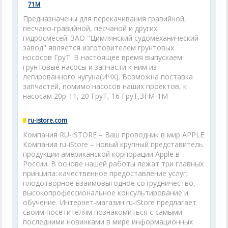
71М
Предназначены для перекачивания гравийной,
песчано-гравийной, песчаной и других
гидросмесей. ЗАО "Цимлянский судомеханический
завод" является изготовителем грунтовых
нососов ГруТ. В настоящее время выпускаем
грунтовые насосы и запчасти к ним из
легированного чугуна(ИЧХ). Возможна поставка
запчастей, помимо насосов наших проектов, к
насосам 20р-11, 20 ГруТ, 16 ГруТ,ЗГМ-1М
ru-istore.com
Компания RU-ISTORE – Ваш проводник в мир APPLE
Компания ru-iStore – новый крупный представитель
продукции американской корпорации Apple в
России. В основе нашей работы лежат три главных
принципа: качественное предоставление услуг,
плодотворное взаимовыгодное сотрудничество,
высокопрофессиональное консультирование и
обучение. Интернет-магазин ru-iStore предлагает
своим посетителям познакомиться с самыми
последними новинками в мире информационных