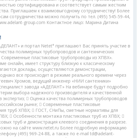
лностью сертифицирована и соответствует самым жестким
тва. Приглашаем к взаимовыгодному сотрудничеству! Более
м сотрудничества можно получить по тел. (495) 545-59-44,
www.adelant-group.com Контактное лицо: Марина Дитина
!
АДЕЛАНТ» и портал Netet° приглашают Вас принять участие в
ачества полимерных трубопроводов и сантехнических
. Современные пластиковые трубопроводы из ХПВХ».
ме онлайн, имеет структуру близкую к классическому
лагаются доклады, осуществляются демонстрации,
 однако все происходит в режиме реального времени через
ргеевич Хромов, ведущий инженер «НИИ сантехники»
 специалист завода «АДЕЛАНТ» На вебинаре будут подробно
терии выбора надежного производителя и качественной
в экспертиз;  Оценка качества полимерных трубопроводов
 российском рынке;  Современные пластиковые
ния труб ХПВХ;  ГОСТ, СНиПы, сметные нормативы для
ПВХ;  Особенности монтажа пластиковых труб из ХПВХ; 
овых труб и демонстрация клеевого соединения в разрезе.
можно на сайте www.netet.ru Более подробную информацию
ефону (495) 969-24-88, а также по e-mail td@adelant-