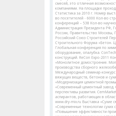
смесей, это отличная возможнос
компаниями. На площадке проход
Статистика за 2010 г. Номер выст
во посетителей - 6000 Кол-во стр
конференций – 538 Кол-во научно
Администрация Президента РФ, Г
России, Правительство Москвы, 
Российский Союз Строителей Пе
Строительного Форума «Бетон. Це
Глобальная конференция по химии
оборудование, опалубка. ConTec
конструкций. ReCon Expo-2011 К
«Монолитное домостроение. Mono
производства сборного железобе
Международный семинар-конкурс 
вяжущих веществ, бетонов и сух
«Модернизация цементной промы
«Современный цементный завод. 
перспективы развития. CemMarke
аспирантов, работающих в облас
www.dry-mix.ru Выставка «Сухие 
«Современные технологии сухих 
«Повышение эффективности произ