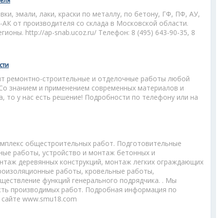
теля
и, эмали, лаки, краски по металлу, по бетону, ГФ, ПФ, АУ,
ВД-АК от производителя со склада в Московской области.
ионы. http://ap-snab.ucoz.ru/ Телефон: 8 (495) 643-90-35, 8
сти
ит ремонтно-строительные и отделочные работы любой
 Со знанием и применением современных материалов и
ча, то у нас есть решение! Подробности по телефону или на
омплекс общестроительных работ. Подготовительные
ные работы, устройство и монтаж бетонных и
нтаж деревянных конструкций, монтаж легких ограждающих
дроизоляционные работы, кровельные работы,
ществление функций генерального подрядчика. . Мы
сть производимых работ. Подробная информация по
м сайте www.smu18.com