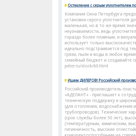
Остекление с серым уплотнителем по
Компания Окна Петербурга предо
установки серого уплотнителя дл
маленькая, но в то же время зна
неузнаваемости, ведь уплотнител
гораздо более плавным, и визуа
использует только высококачест
идеально подстраивается под те
грязи, пыли и воды в любое врем
семейный бюджет и создавайте св
peter.ru/stock/60.html
Ищем ДИЛЕРОВ! Российский производ
Российский производитель пласт
«АДЕЛАНТ» - приглашает к сотруд
техническую поддержку и широки
(для отопления, водоснабжения 
трубопроводов). Технические хар
(срок службы более 50 лет), выс
(температурным, химическим, вы
гигиеничность, высокие огнестой
конкурентоспособными на соврем