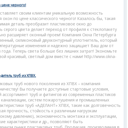
 цене черного!
ставляет своим клиентам уникальную возможность
я окон по цене классического черного! Казалось бы, такая
чимая деталь преобразит пластиковое окно до
ь серого цвета делает переход от профиля к стеклопакету
льно расширяет оконный проем! Компания Окна Петербурга
венный, силиконовый двухконтурный уплотнитель, который
мпературные изменения и надежно защищает Ваш дом от
я года. Теперь света больше без лишних затрат! Экономьте
ой красивый, светлый дом вместе с нами! http://www.okna-
итель труб из ХПВХ.
иковых труб нового поколения из ХПВХ – компания
ничеству! Вы получаете доступные стартовые условия,
й ассортимент труб и фитингов из современных пластиков
и канализации, систем пожаротушения и промышленных
актеристики труб «АДЕЛАНТ» ХПВХ, такие как долговечность
окая прочность, стойкость к различным нагрузкам
сокому давлению), экономичность монтажа и эксплуатации,
кие характеристики и др., позволяют быть
енном рынке пластиковых труб. Продукция, производимая в