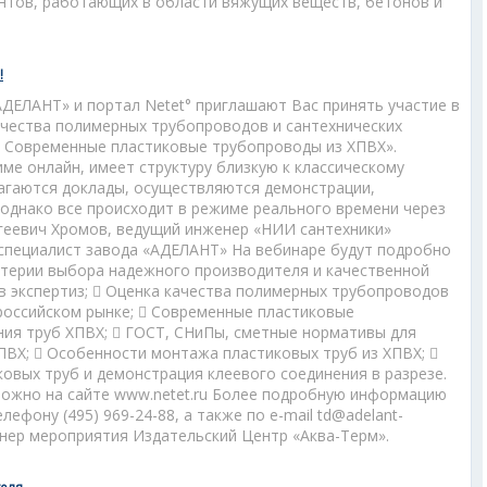
антов, работающих в области вяжущих веществ, бетонов и
!
АДЕЛАНТ» и портал Netet° приглашают Вас принять участие в
ачества полимерных трубопроводов и сантехнических
. Современные пластиковые трубопроводы из ХПВХ».
ме онлайн, имеет структуру близкую к классическому
лагаются доклады, осуществляются демонстрации,
 однако все происходит в режиме реального времени через
ргеевич Хромов, ведущий инженер «НИИ сантехники»
 специалист завода «АДЕЛАНТ» На вебинаре будут подробно
терии выбора надежного производителя и качественной
в экспертиз;  Оценка качества полимерных трубопроводов
 российском рынке;  Современные пластиковые
ния труб ХПВХ;  ГОСТ, СНиПы, сметные нормативы для
ПВХ;  Особенности монтажа пластиковых труб из ХПВХ; 
овых труб и демонстрация клеевого соединения в разрезе.
можно на сайте www.netet.ru Более подробную информацию
ефону (495) 969-24-88, а также по e-mail td@adelant-
ер мероприятия Издательский Центр «Аква-Терм».