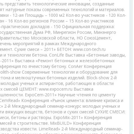
ть представить технологические инновации, созданные
ят натурные показы современных технологий и материалов.
авки - 12-ая Площадь – 1000 м2 Кол-во участников - 120 Кол-
ан - 16 Кол-во регионов России – 15 Кол-во участников
-практических докладов - 150 Официальная поддержка:
осударственная Дума РФ, Минрегион России, Минэнерго
Правительство Московской области, НО СоюзЦемент,
речень мероприятий в рамках Международного
мент. Сухие смеси – 2011» БЕТОН: www.con-tech.ru
 и технологии бетона. ConLife Выставка «Бетонные заводы,
h-2011» Выставка «Ремонт бетонных и железобетонных
онференция по ячеистому бетону. ConAer Конференция
lith-show Современные технологии и оборудование для
тона и мелкоштучных бетонных изделий. Block-show 2-й
молодых ученых и аспирантов, работающих в области
их смесей ЦЕМЕНТ: www.expocem.ru Выставка
шленности. ExpoCеm-2011» Научные чтения по цементу
CemRead» Конференция «Рынок цемента: влияние кризиса и
t» 2-й Международный семинар-конкурс молодых ученых и
ти вяжущих веществ, бетонов и сухих смесей СУХИЕ СМЕСИ:
смеси, бетоны и растворы. ExpoMix-2011» Конференция
смесей в строительстве. MixBUILD» Конференция
водства извести. LimeRead» 2-й Международный семинар-