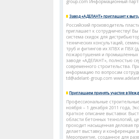
group.com Информационный партн
Завод «АДЕЛАНТ» приглашает к выго
Российский производитель пласти
приглашает к сотрудничеству! Вы
система скидок для дистрибьюто
технических консультаций, семин
труб и фитингов их ХПВХ и ПВХ (
пожаротушения и промышленных т
заводе «АДЕЛАНТ», полностью с
современного строительства. Пр
информацию по вопросам сотрудни
td@adelant-group.com www.adelan
Приглашаем принять участие в Межд
Профессиональные строительные
ноября – 1 декабря 2011 года, Эк
Краткое описание выставки: Выс
области бетонных технологий, це
проходит насыщенная деловая пр
делает выставку и конференции 
Мероприятие, созданное для разв