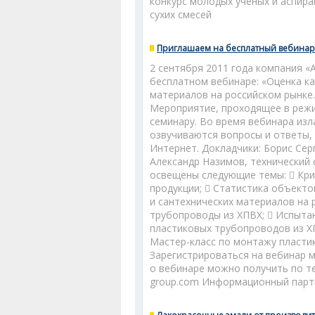
конкурс молодых ученых и аспир
сухих смесей
Приглашаем на бесплатный вебинар
2 сентября 2011 года компания «
бесплатном вебинаре: «Оценка к
материалов на российском рынке
Мероприятие, проходящее в режи
семинару. Во время вебинара из
озвучиваются вопросы и ответы,
Интернет. Докладчики: Борис Се
Александр Назимов, технический
освещены следующие темы:  Кри
продукции;  Статистика объекто
и сантехнических материалов на
трубопроводы из ХПВХ;  Испыта
пластиковых трубопроводов из Х
Мастер-класс по монтажу пластик
Зарегистрироваться на вебинар 
о вебинаре можно получить по тел
group.com Информационный партн