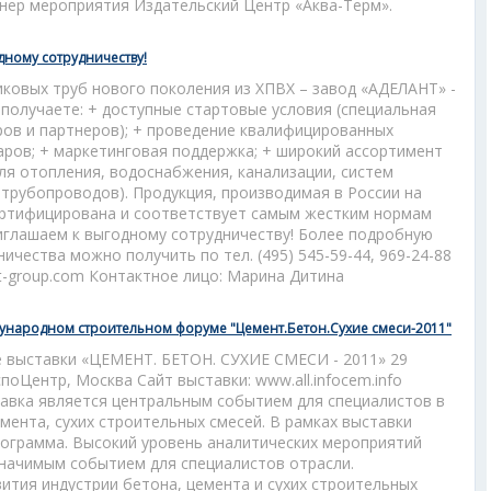
ер мероприятия Издательский Центр «Аква-Терм».
дному сотрудничеству!
ковых труб нового поколения из ХПВХ – завод «АДЕЛАНТ» -
 получаете: + доступные стартовые условия (специальная
ров и партнеров); + проведение квалифицированных
аров; + маркетинговая поддержка; + широкий ассортимент
для отопления, водоснабжения, канализации, систем
рубопроводов). Продукция, производимая в России на
ертифицирована и соответствует самым жестким нормам
иглашаем к выгодному сотрудничеству! Более подробную
чества можно получить по тел. (495) 545-59-44, 969-24-88
t-group.com Контактное лицо: Марина Дитина
ународном строительном форуме "Цемент.Бетон.Сухие смеси-2011"
 выставки «ЦЕМЕНТ. БЕТОН. СУХИЕ СМЕСИ - 2011» 29
споЦентр, Москва Сайт выставки: www.all.infocem.info
тавка является центральным событием для специалистов в
мента, сухих строительных смесей. В рамках выставки
ограмма. Высокий уровень аналитических мероприятий
значимым событием для специалистов отрасли.
ития индустрии бетона, цемента и сухих строительных