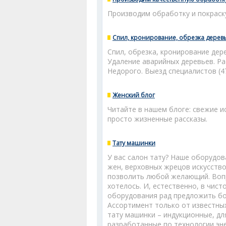
Производим обработку и покраск
Спил, кронирование, обрезка деревь
Спил, обрезка, кронирование дер
Удаление аварийных деревьев. Ра
Недорого. Выезд специалистов (4
Женский блог
Читайте в нашем блоге: свежие 
просто жизненные рассказы.
Тату машинки
У вас салон тату? Наше оборудов
жен, верховных жрецов искусство
позволить любой желающий. Вопр
хотелось. И, естественно, в чист
оборудования рад предложить бо
Ассортимент только от известны
тату машинки – индукционные, для
разработанные по технологии эн