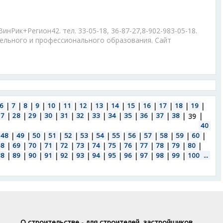
Рик+Регион42. тел. 33-05-18, 36-87-27,8-902-983-05-18.
льного и профессионального образования. Сайт
6
|
7
|
8
|
9
|
10
|
11
|
12
|
13
|
14
|
15
|
16
|
17
|
18
|
19
|
27
|
28
|
29
|
30
|
31
|
32
|
33
|
34
|
35
|
36
|
37
|
38
|
|
39
40
48
|
49
|
50
|
51
|
52
|
53
|
54
|
55
|
56
|
57
|
58
|
59
|
60
|
68
|
69
|
70
|
71
|
72
|
73
|
74
|
75
|
76
|
77
|
78
|
79
|
80
|
88
|
89
|
90
|
91
|
92
|
93
|
94
|
95
|
96
|
97
|
98
|
99
|
100
...
О строительстве - для строителей, застройщиков,