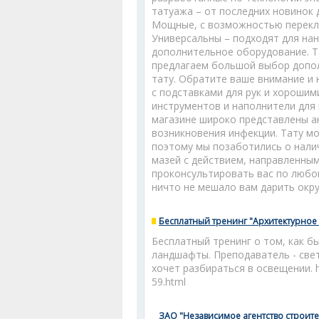
татуажа – от последних новинок 
Мощные, с возможностью переклю
Универсальны – подходят для нане
дополнительное оборудование. Т
предлагаем большой выбор допол
тату. Обратите ваше внимание и 
с подставками для рук и хороши
инструментов и наполнители для
магазине широко представлены ан
возникновения инфекции. Тату м
поэтому мы позаботились о нал
мазей с действием, направленным
проконсультировать вас по любо
ничто не мешало вам дарить окр
Бесплатный тренинг "Архитектурно
Бесплатный тренинг о том, как б
ландшафты. Преподаватель - све
хочет разбираться в освещении. htt
59.html
ЗАО "Независимое агентство строите