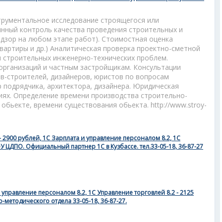
струментальное исследование строящегося или
нный контроль качества проведения строительных и
адзор на любом этапе работ). Стоимостная оценка
вартиры и др.) Аналитическая проверка проектно-сметной
 строительных инженерно-технических проблем.
организаций и частным застройщикам. Консультации
в-строителей, дизайнеров, юристов по вопросам
 подрядчика, архитектора, дизайнера. Юридическая
иях. Определение времени производства строительно-
обьекте, времени существования обьекта. http://www.stroy-
 2900 рублей, 1С Зарплата и управление персоналом 8.2, 1С
 ЦДПО. Официальный партнер 1С в Кузбассе. тел.33-05-18, 36-87-27
и управление персоналом 8.2, 1С Управление торговлей 8.2 - 2125
методического отдела 33-05-18, 36-87-27.