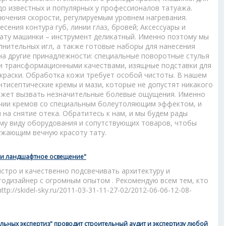
до известных и популярных у профессионалов татуажа.
чения скорости, регулируемым уровнем нагревания.
сения контура губ, линии глаз, бровей; Аксессуары и
ату машинки – инструмент деликатный. Именно поэтому мы
нительных игл, а также готовые наборы для нанесения
на другие принадлежности: специальные поворотные стулья
ми трансформационными качествами, изящные подставки для
 краски. Обработка кожи требует особой чистоты. В нашем
тисептические кремы и мази, которые не допустят никакого
ожет вызвать незначительные болевые ощущения. Именно
ичии кремов со специальным болеутоляющим эффектом, и
 на снятие отека. Обратитесь к нам, и мы будем рады
му виду оборудования и сопутствующих товаров, чтобы
ужающим вечную красоту тату.
е и ландшафтное освещение"
ыстро и качественно подсвечивать архитектуру и
тодизайнер с огромным опытом . Рекомендую всем тем, кто
p://skidel-sky.ru/2011-03-31-11-27-02/2012-06-06-12-08-
льных экспертиз" проводит строительный аудит и экспертизу любой