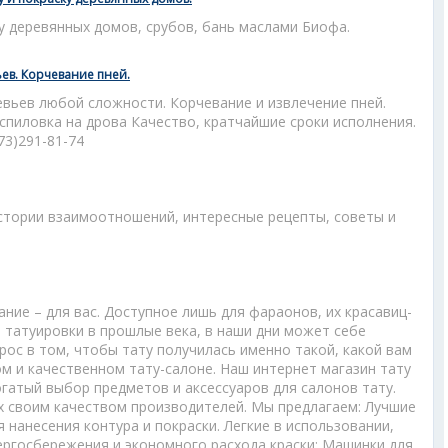
у деревянных домов, срубов, бань маслами Биофа.
ев. Корчевание пней.
евьев любой сложности. Корчевание и извлечение пней.
спиловка на дрова Качество, кратчайшие сроки исполнения.
73)291-81-74
истории взаимоотношений, интересные рецепты, советы и
ание – для вас. Доступное лишь для фараонов, их красавиц-
 татуировки в прошлые века, в наши дни может себе
ос в том, чтобы тату получилась именно такой, какой вам
ом и качественном тату-салоне. Наш интернет магазин тату
гатый выбор предметов и аксессуаров для салонов тату.
х своим качеством производителей. Мы предлагаем: Лучшие
 нанесения контура и покраски. Легкие в использовании,
ергосбережения и экономного расхода краски; Машинки для