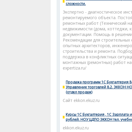
сложности.
Экспертно - диагностическое ин
ремонтируемого объекта. Постоя
ремонтных работ (Технический н
недвижимости (дома, коттеджи, к
документации. Помощь в решении
Рекомендации для строительных 
опытных архитекторов, инженеро
строительства и ремонта. Подбор
поддержка в конфликтных ситуац
монтажных (ремонтных) работ на 
expertiza.ru/
Продажа программ 1С Бухгалтерия 8-
Управление торговлей 8.2. ЭККОН НОУ
(отдел продаж)
Сайт ekkon.ekuz.ru
Курсы 1С Бухгалтерия , 1С Зарплата 
рублей. НОУ ЦДПО ЭККОН тел. учебно-
ekkon.ekuz.ru