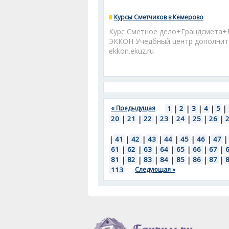
Курсы Сметчиков в Кемерово
Курс Сметное дело+Грандсмета+Вин
ЭККОН Учедбный центр дополните
ekkon.ekuz.ru
« Предыдущая
1
|
2
|
3
|
4
|
5
|
20
|
21
|
22
|
23
|
24
|
25
|
26
|
|
41
|
42
|
43
|
44
|
45
|
46
|
47
|
61
|
62
|
63
|
64
|
65
|
66
|
67
|
81
|
82
|
83
|
84
|
85
|
86
|
87
|
113
Следующая »